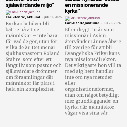
själavårdande miljö”
en missionerande
kyrka”
Carl-Henric Jaktlund
-
juli 31, 2026
Kyrkan behöver bli
Carl-Henric Jaktlund
-
juli 22, 2026
bättre på att se
Efter drygt tio år som
människor – inte bara
missionär i Asien
för vad de gör, utan för
återvänder Linnea Åberg
vilka de är. Det menar
till Sverige för att bli
sjukhuspastorn Roland
Evangeliska Frikyrkans
Stahre, som efter ett
nya missionsdirektor.
långt liv som pastor och
Det viktigaste hon vill ta
själavårdare drömmer
med sig hem handlar
om församlingar där
inte om nya metoder
människor får plats i
eller
hela sin komplexitet.
organisationsformer,
utan om något betydligt
mer grundläggande: en
kyrka där människor
vågar visa sina sår.