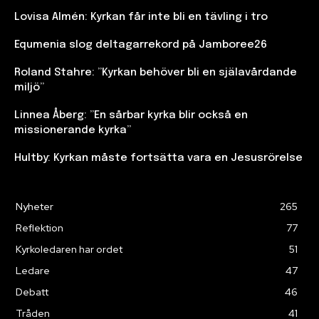
Lovisa Almén: Kyrkan får inte bli en tävling i tro
Equmenia slog deltagarrekord på Jamboree26
Roland Stahre: ”Kyrkan behöver bli en själavårdande
miljö”
Linnea Åberg: ”En sårbar kyrka blir också en
missionerande kyrka”
Hultby: Kyrkan måste fortsätta vara en Jesusrörelse
Nyheter
265
Reflektion
77
Kyrkoledaren har ordet
51
Ledare
47
Debatt
46
Tråden
41