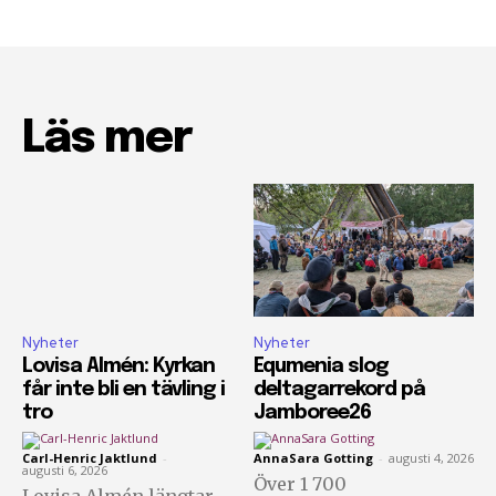
Läs mer
Nyheter
Nyheter
Lovisa Almén: Kyrkan
Equmenia slog
får inte bli en tävling i
deltagarrekord på
tro
Jamboree26
Carl-Henric Jaktlund
-
AnnaSara Gotting
-
augusti 4, 2026
augusti 6, 2026
Över 1 700
Lovisa Almén längtar