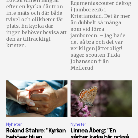
Equmeniascouter deltog
efter en kyrka där tron
i Jamboree26 i
inte mäts och där både
Kristianstad. Det är mer
tvivel och olikheter får
än dubbelt så många
plats. En kyrka där
som vid förra
ingen behöver bevisa att
jamboreen. – Jag hade
den är tillräckligt
det så bra och det var
kristen.
verkligen jätteroligt!
säger scouten Tilda
Johansson från
Mellerud.
Nyheter
Nyheter
Roland Stahre: ”Kyrkan
Linnea Åberg: ”En
behöver bli en
sårbar kyrka blir också