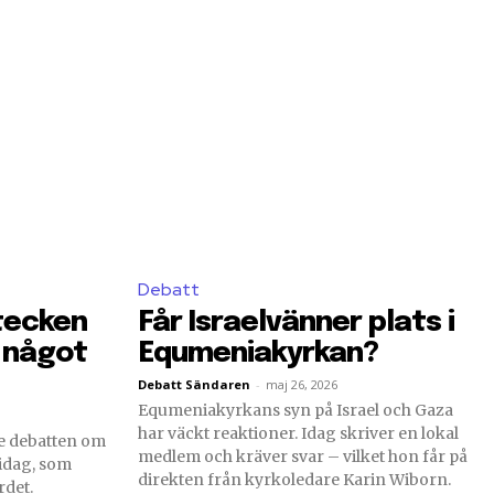
Debatt
stecken
Får Israelvänner plats i
å något
Equmeniakyrkan?
Debatt Sändaren
-
maj 26, 2026
Equmeniakyrkans syn på Israel och Gaza
har väckt reaktioner. Idag skriver en lokal
de debatten om
medlem och kräver svar – vilket hon får på
idag, som
direkten från kyrkoledare Karin Wiborn.
rdet.