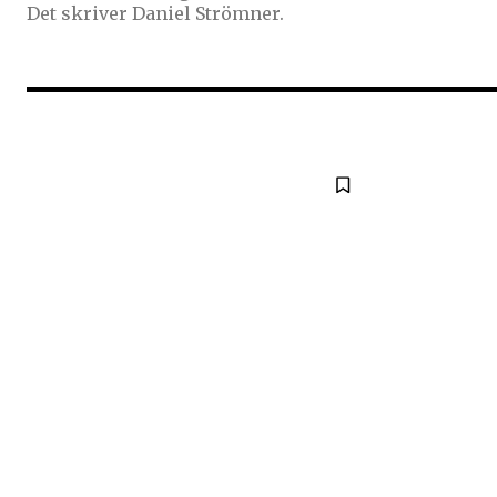
Det skriver Daniel Strömner.
Följ Sändarens 
och bli uppdate
senaste
För att prenumerera: Ange din e-
prenumerationsknappen. Oroa dig 
och kommer inte att skicka skräpp