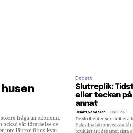
Debatt
Slutreplik: Tid
n husen
eller tecken p
annat
Debatt Sändaren
-
juni 1, 2026
större fråga än ekonomi.
De skribenter som initiera
 också vår förståelse av
Palestina häromveckan får 
t inte längre finns kvar.
brukligt är i debatter, sista o