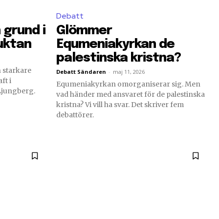
Debatt
 grund i
Glömmer
ruktan
Equmeniakyrkan de
palestinska kristna?
n starkare
Debatt Sändaren
-
maj 11, 2026
ft i
Equmeniakyrkan omorganiserar sig. Men
Ljungberg.
vad händer med ansvaret för de palestinska
kristna? Vi vill ha svar. Det skriver fem
debattörer.