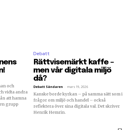
Debatt
onens
Rättvisemärkt kaffe –
n!
men vår digitala miljö
då?
man och
Debatt Sändaren
-
mars 19, 2026
ch vidta andra
Kanske borde kyrkan – på samma sätt som i
rån att hamna
frågor om miljö och handel – också
r en grupp
reflektera över sina digitala val. Det skriver
Henrik Hemrin.