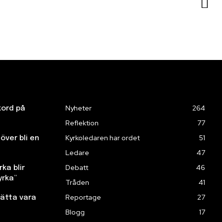
Nyheter
264
kord på
Reflektion
77
Kyrkoledaren har ordet
51
över bli en
Ledare
47
Debatt
46
ka blir
yrka”
Tråden
41
Reportage
27
sätta vara
Blogg
17