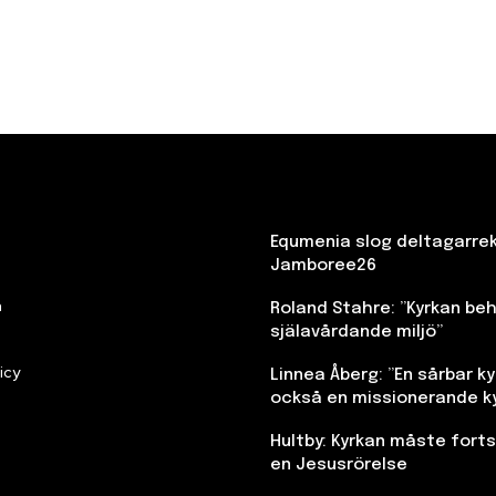
Equmenia slog deltagarre
Jamboree26
n
Roland Stahre: ”Kyrkan beh
själavårdande miljö”
icy
Linnea Åberg: ”En sårbar kyr
också en missionerande k
Hultby: Kyrkan måste fort
en Jesusrörelse