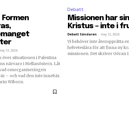
Debatt
: Formen
Missionen har sin
as,
Kristus – inte i f
emanget
Debatt Sändaren
-
maj 12, 2026
ter
Vi behöver inte återupprätta e
helveteslära för att finna ny kra
maj 13, 2026
missionen. Det skriver Göran 
 över situationen i Palestina
ns närvaro i Mellanöstern. Låt
 vad omorganiseringen
bär – och vad den inte innebär.
arin Wiborn.