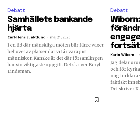
Debatt
Debatt
Samhällets bankande
Wiborn
hjärta
förändr
engag
Carl-Henric Jaktlund
-
maj 21, 2026
fortsät
I en tid där mänskliga möten blir färre växer
behovet av platser där vi får vara just
Karin Wiborn
-
människor. Kanske är det där församlingen
Jag delar oron
har sin viktigaste uppgift. Det skriver Beryl
och för kyrka
Lindeman.
mig förklara
faktiskt inne
Det skriver K