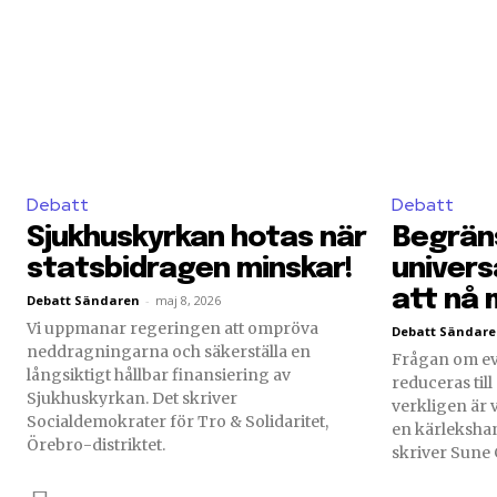
Debatt
Debatt
Sjukhuskyrkan hotas när
Begrän
statsbidragen minskar!
univers
att nå 
Debatt Sändaren
-
maj 8, 2026
Vi uppmanar regeringen att ompröva
Debatt Sändar
neddragningarna och säkerställa en
Frågan om ev
långsiktigt hållbar finansiering av
reduceras til
Sjukhuskyrkan. Det skriver
verkligen är 
Socialdemokrater för Tro & Solidaritet,
en kärlekshan
Örebro-distriktet.
skriver Sune