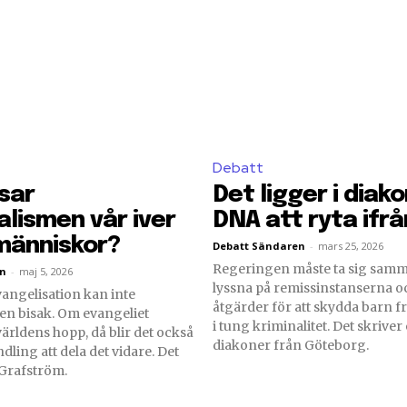
Debatt
sar
Det ligger i diak
alismen vår iver
DNA att ryta ifrå
människor?
Debatt Sändaren
-
mars 25, 2026
Regeringen måste ta sig sam
en
-
maj 5, 2026
lyssna på remissinstanserna o
angelisation kan inte
åtgärder för att skydda barn f
l en bisak. Om evangeliet
i tung kriminalitet. Det skrive
världens hopp, då blir det också
diakoner från Göteborg.
dling att dela det vidare. Det
 Grafström.