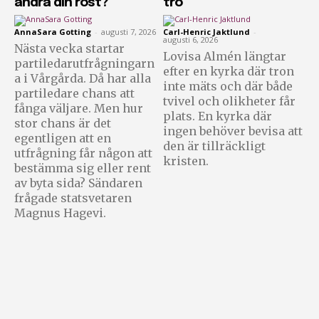
ändra din röst?
tro
AnnaSara Gotting
-
augusti 7, 2026
Carl-Henric Jaktlund
-
augusti 6, 2026
Nästa vecka startar
Lovisa Almén längtar
partiledarutfrågningarn
efter en kyrka där tron
a i Vårgårda. Då har alla
inte mäts och där både
partiledare chans att
tvivel och olikheter får
fånga väljare. Men hur
plats. En kyrka där
stor chans är det
ingen behöver bevisa att
egentligen att en
den är tillräckligt
utfrågning får någon att
kristen.
bestämma sig eller rent
av byta sida? Sändaren
frågade statsvetaren
Magnus Hagevi.