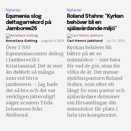
Nyheter
Nyheter
Equmenia slog
Roland Stahre: ”Kyrkan
deltagarrekord på
behöver bli en
Jamboree26
själavårdande miljö”
AnnaSara Gotting
-
augusti 4, 2026
Carl-Henric Jaktlund
-
juli 31, 2026
Över 1 700
Kyrkan behöver bli
Equmeniascouter deltog
bättre på att se
i Jamboree26 i
människor – inte bara
Kristianstad. Det är mer
för vad de gör, utan för
än dubbelt så många
vilka de är. Det menar
som vid förra
sjukhuspastorn Roland
jamboreen. – Jag hade
Stahre, som efter ett
det så bra och det var
långt liv som pastor och
verkligen jätteroligt!
själavårdare drömmer
säger scouten Tilda
om församlingar där
Johansson från
människor får plats i
Mellerud.
hela sin komplexitet.