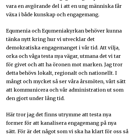
inkorg.
vara en avgörande del i att en ung människa får
växa i både kunskap och engagemang.
Prenumerera på Sändarens nyhetsbrev.
Equmenia och Equmeniakyrkan behöver kunna
tänka nytt kring hur vi utvecklar det
demokratiska engagemanget i vår tid. Att vilja,
orka och våga testa nya vägar, utmana det vi tar
Jag godkänner integritetspolicyn
för givet och att ha öronen mot marken. Jag tror
detta behövs lokalt, regionalt och nationellt. I
mångt och mycket så ser våra årsmöten, vårt sätt
att kommunicera och vår administration ut som
Ladda ner som PDF
den gjort under lång tid.
Här tror jag det finns utrymme att testa nya
former för att kanalisera engagemang på nya
sätt. För är det något som vi ska ha klart för oss så