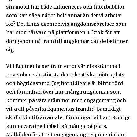
sin mobil har både influencers och filterbubblor
som kan säga något helt annat än det vi arbetar
för? Det finns exempelvis ungdomsrörelser som
har stor närvaro på plattformen Tiktok för att
därigenom nå fram till ungdomar där de befinner
sig.
Vi i Equmenia ser fram emot vår riksstämma i
november, vår största demokratiska mötesplats
och högtidsstund. Jag har tidigare år blivit rörd
och förundrad över hur många ungdomar som
Följ Sändarens nyhetsbrev och
kommer på våra stämmor med engagemang och
bli uppdaterad på det senaste
vilja att påverka Equmenias framtid. Samtidigt
skulle vi utifrån antalet föreningar vi har i Sverige
För att prenumerera: Ange din e-postadress och klicka på
kunna vara tredubbelt så många på plats.
prenumerationsknappen. Oroa dig inte, vi respekterar din
integritet och kommer inte att skicka skräppost till din
Målbilden är att ett engagemang i Equmenia kan