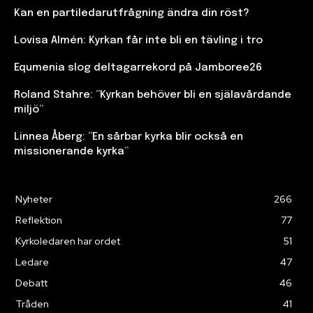
Kan en partiledarutfrågning ändra din röst?
Lovisa Almén: Kyrkan får inte bli en tävling i tro
Equmenia slog deltagarrekord på Jamboree26
Roland Stahre: ”Kyrkan behöver bli en själavårdande
miljö”
Linnea Åberg: ”En sårbar kyrka blir också en
missionerande kyrka”
Nyheter
266
Reflektion
77
Kyrkoledaren har ordet
51
Ledare
47
Debatt
46
Tråden
41