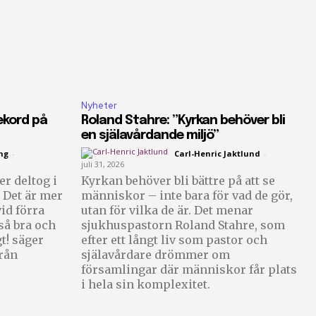
Nyheter
ekord på
Roland Stahre: ”Kyrkan behöver bli
en själavårdande miljö”
ng
-
Carl-Henric Jaktlund
-
juli 31, 2026
r deltog i
Kyrkan behöver bli bättre på att se
 Det är mer
människor – inte bara för vad de gör,
id förra
utan för vilka de är. Det menar
sjukhuspastorn Roland Stahre, som
gt! säger
efter ett långt liv som pastor och
rån
själavårdare drömmer om
församlingar där människor får plats
i hela sin komplexitet.