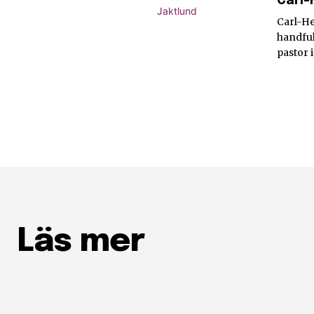
Carl-
Carl-He
handful
pastor 
Läs mer