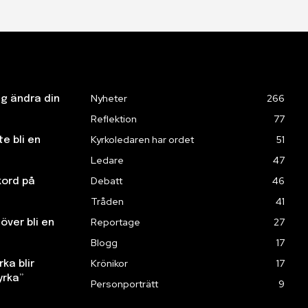
Nyheter
266
ng ändra din
Reflektion
77
Kyrkoledaren har ordet
51
te bli en
Ledare
47
Debatt
46
kord på
Tråden
41
Reportage
27
över bli en
Blogg
17
Krönikor
17
ka blir
yrka”
Personporträtt
9