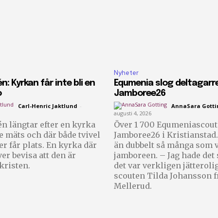
Nyheter
n: Kyrkan får inte bli en
Equmenia slog deltagarr
o
Jamboree26
Carl-Henric Jaktlund
-
AnnaSara Gotti
augusti 4, 2026
n längtar efter en kyrka
Över 1 700 Equmeniascoute
te mäts och där både tvivel
Jamboree26 i Kristianstad.
er får plats. En kyrka där
än dubbelt så många som v
er bevisa att den är
jamboreen. – Jag hade det så bra och
 kristen.
det var verkligen jätteroli
scouten Tilda Johansson f
Mellerud.