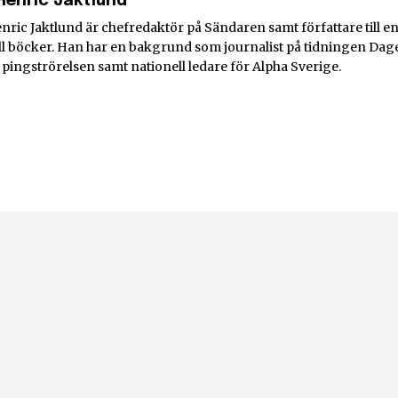
Henric Jaktlund
nric Jaktlund är chefredaktör på Sändaren samt författare till e
l böcker. Han har en bakgrund som journalist på tidningen Dag
i pingströrelsen samt nationell ledare för Alpha Sverige.