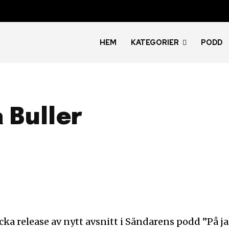
HEM
KATEGORIER
PODD
 Buller
ka release av nytt avsnitt i Sändarens podd ”På j