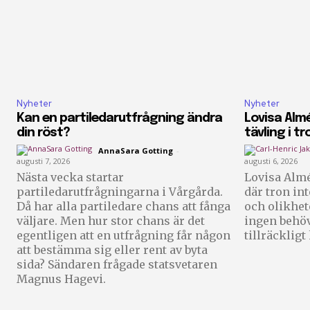
Nyheter
Nyheter
Kan en partiledarutfrågning ändra
Lovisa Almé
din röst?
tävling i tr
AnnaSara Gotting
-
augusti 7, 2026
augusti 6, 2026
Nästa vecka startar
Lovisa Almé
partiledarutfrågningarna i Vårgårda.
där tron in
Då har alla partiledare chans att fånga
och olikhet
väljare. Men hur stor chans är det
ingen behöv
egentligen att en utfrågning får någon
tillräckligt
att bestämma sig eller rent av byta
sida? Sändaren frågade statsvetaren
Magnus Hagevi.