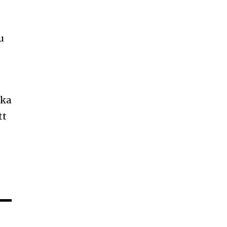
u
ika
tt