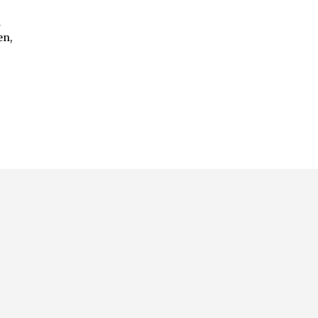
n
en,