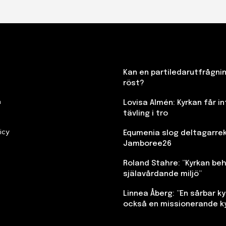
Kan en partiledarutfrågni
röst?
n
Lovisa Almén: Kyrkan får in
tävling i tro
icy
Equmenia slog deltagarre
Jamboree26
Roland Stahre: ”Kyrkan beh
själavårdande miljö”
Linnea Åberg: ”En sårbar kyr
också en missionerande k