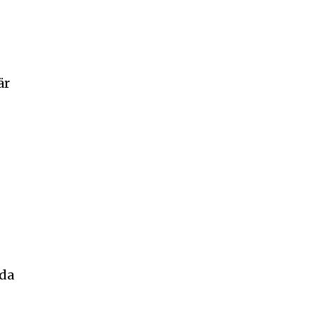
är
rda