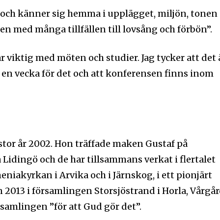
s och känner sig hemma i upplägget, miljön, tonen
n med många tillfällen till lovsång och förbön”.
 viktig med möten och studier. Jag tycker att det 
s en vecka för det och att konferensen finns inom
astor år 2002. Hon träffade maken Gustaf på
 Lidingö och de har tillsammans verkat i flertalet
niakyrkan i Arvika och i Järnskog, i ett pionjärt
n 2013 i församlingen Storsjöstrand i Horla, Vårgå
amlingen ”för att Gud gör det”.