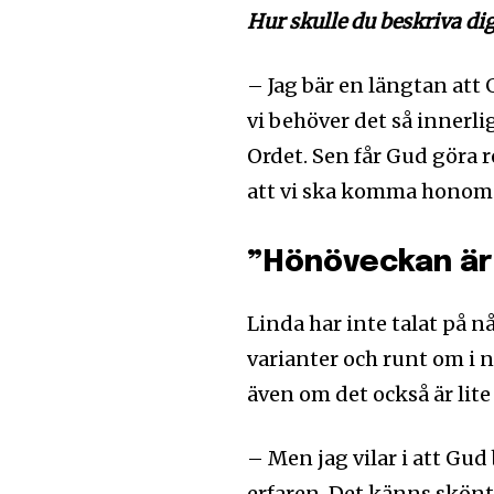
Hur skulle du beskriva di
– Jag bär en längtan att 
vi behöver det så innerli
Ordet. Sen får Gud göra 
att vi ska komma honom
”Hönöveckan är
Linda har inte talat på 
varianter och runt om i
även om det också är lite
– Men jag vilar i att Gud 
erfaren. Det känns skönt 