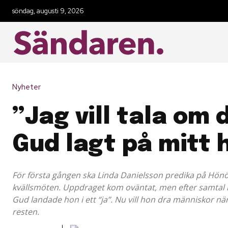
söndag, augusti 9, 2026
Nyheter
”Jag vill tala om
Gud lagt på mitt 
För första gången ska Linda Danielsson predika på Hö
kvällsmöten. Uppdraget kom oväntat, men efter samtal
Gud landade hon i ett “ja”. Nu vill hon dra människor nä
resten.