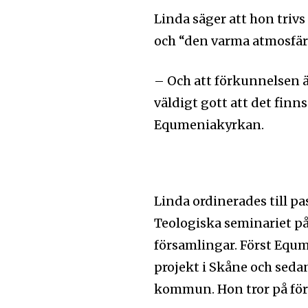
Linda säger att hon triv
och “den varma atmosfäre
– Och att förkunnelsen är
väldigt gott att det finn
Equmeniakyrkan.
Linda ordinerades till p
Teologiska seminariet på
församlingar. Först Equme
projekt i Skåne och seda
kommun. Hon tror på förs