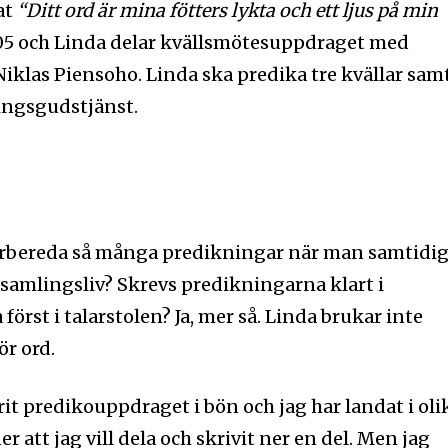
at
“Ditt ord är mina fötters lykta och ett ljus på min
19‬:‭105 och Linda delar kvällsmötesuppdraget med
iklas Piensoho. Linda ska predika tre kvällar sam
ngsgudstjänst.
förbereda så många predikningar när man samtidig
örsamlingsliv? Skrevs predikningarna klart i
först i talarstolen? Ja, mer så. Linda brukar inte
ör ord.
urit predikouppdraget i bön och jag har landat i oli
r att jag vill dela och skrivit ner en del. Men jag