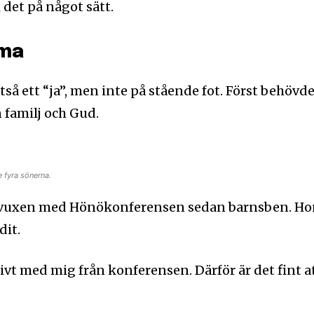
 i det på något sätt.
mma
så ett “ja”, men inte på stående fot. Först behövd
 familj och Gud.
 fyra sönerna.
pvuxen med Hönökonferensen sedan barnsben. H
dit.
ivt med mig från konferensen. Därför är det fint a