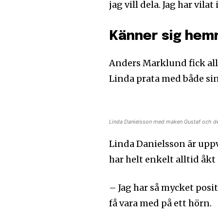
jag vill dela. Jag har vilat
Känner sig he
Anders Marklund fick allt
Linda prata med både sin
Linda Danielsson med maken Gustaf och de
Linda Danielsson är up
har helt enkelt alltid åkt 
– Jag har så mycket posit
få vara med på ett hörn.