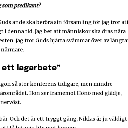
g som predikant?
Guds ande ska beröra sin församling för jag tror at
gt i denna tid. Jag ber att människor ska dras nära
resten. Jag tror Guds hjärta svämmar över av längt
 närmare.
 ett lagarbete”
någon så stor konferens tidigare, men mindre
 närområdet. Hon ser framemot Hönö med glädje,
 nervöst.
bär. Och det är ett tryggt gäng, Niklas är ju väldigt
att få luta sig lite mot honom.