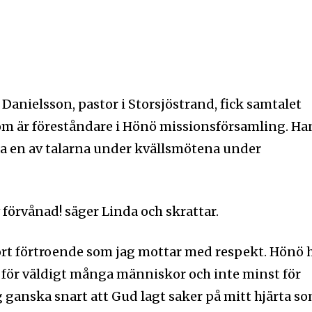
Danielsson, pastor i Storsjöstrand, fick samtalet
m är föreståndare i Hönö missionsförsamling. Ha
ra en av talarna under kvällsmötena under
v förvånad! säger Linda och skrattar.
tort förtroende som jag mottar med respekt. Hönö 
t för väldigt många människor och inte minst för
 ganska snart att Gud lagt saker på mitt hjärta s