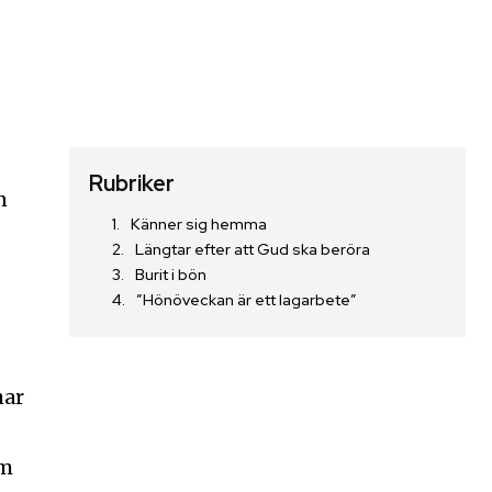
Rubriker
n
Känner sig hemma
Längtar efter att Gud ska beröra
Burit i bön
”Hönöveckan är ett lagarbete”
har
om