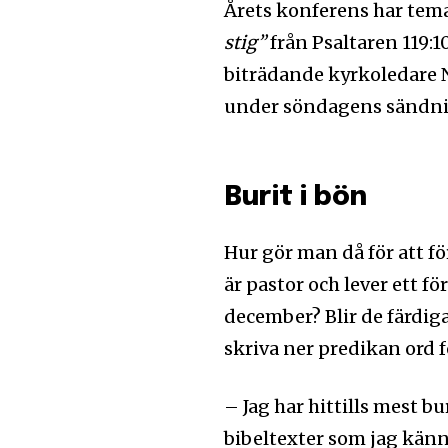
Årets konferens har tem
stig”
från ‭‭Psaltaren‬ ‭1
biträdande kyrkoledare N
under söndagens sändni
Burit i bön
Hur gör man då för att 
är pastor och lever ett f
december? Blir de färdiga 
skriva ner predikan ord f
– Jag har hittills mest b
bibeltexter som jag känne