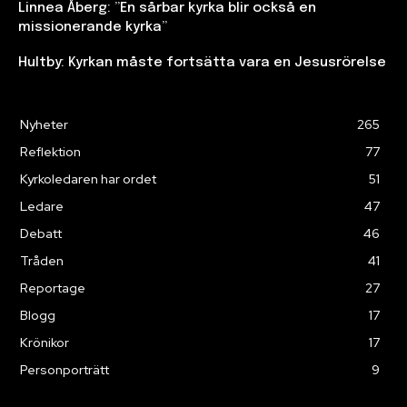
Linnea Åberg: ”En sårbar kyrka blir också en
missionerande kyrka”
Hultby: Kyrkan måste fortsätta vara en Jesusrörelse
Nyheter
265
Reflektion
77
Kyrkoledaren har ordet
51
Ledare
47
Debatt
46
Tråden
41
Reportage
27
Blogg
17
Krönikor
17
Personporträtt
9