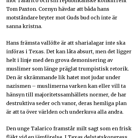
mot Talarico och sin republikanske konkurrent
Tom Paxton. Cornyn hävdar att båda hans
Följ Sändarens nyhetsbrev och
motståndare bryter mot Guds bud och inte är
bli uppdaterad på det senaste
sanna kristna.
För att prenumerera: Ange din e-postadress och klicka på
prenumerationsknappen. Oroa dig inte, vi respekterar din
Hans främsta vallöfte är att sharialagar inte ska
integritet och kommer inte att skicka skräppost till din
införas i Texas. Det kan låta absurt, men det ligger
inkorg.
helt i linje med den grova demonisering av
muslimer som länge präglat trumpistisk retorik.
Prenumerera på Sändarens nyhetsbrev.
Den är skrämmande lik hatet mot judar under
nazismen – muslimerna varken kan eller vill ta
hänsyn till majoritetssamhällets normer, de har
destruktiva seder och vanor, deras hemliga plan
Jag godkänner integritetspolicyn
är att ta över världen och underkuva alla andra.
Den unge Talarico framstår milt sagt som en frisk
fläkt vid en jämförelse. I Texas delstatskongress