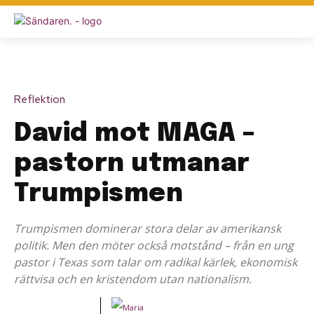
Reflektion
David mot MAGA –
pastorn utmanar
Trumpismen
Trumpismen dominerar stora delar av amerikansk
politik. Men den möter också motstånd – från en ung
pastor i Texas som talar om radikal kärlek, ekonomisk
rättvisa och en kristendom utan nationalism.