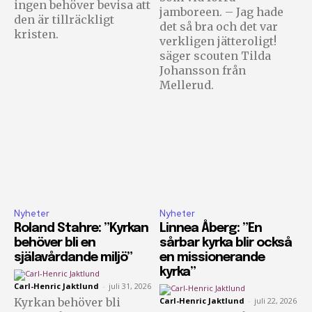
ingen behöver bevisa att
jamboreen. – Jag hade
den är tillräckligt
det så bra och det var
kristen.
verkligen jätteroligt!
säger scouten Tilda
Johansson från
Mellerud.
Nyheter
Nyheter
Roland Stahre: ”Kyrkan
Linnea Åberg: ”En
behöver bli en
sårbar kyrka blir också
själavårdande miljö”
en missionerande
kyrka”
Carl-Henric Jaktlund
-
juli 31, 2026
Kyrkan behöver bli
Carl-Henric Jaktlund
-
juli 22, 2026