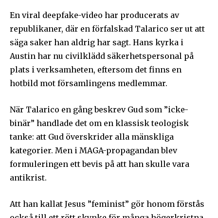
En viral deepfake-video har producerats av
republikaner, där en förfalskad Talarico ser ut att
säga saker han aldrig har sagt. Hans kyrka i
Austin har nu civilklädd säkerhetspersonal på
plats i verksamheten, eftersom det finns en
hotbild mot församlingens medlemmar.
När Talarico en gång beskrev Gud som ”icke-
binär” handlade det om en klassisk teologisk
tanke: att Gud överskrider alla mänskliga
kategorier. Men i MAGA-propagandan blev
formuleringen ett bevis på att han skulle vara
antikrist.
Att han kallat Jesus ”feminist” gör honom förstås
också till ett rött skynke för många högerkristna.