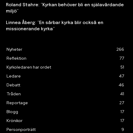
Roland Stahre: ”Kyrkan behöver bli en själavårdande
miljö”
Linnea Åberg: ”En sårbar kyrka blir också en
missionerande kyrka”
Nyheter
266
Reflektion
77
Kyrkoledaren har ordet
51
Ledare
47
Debatt
46
Tråden
41
Reportage
27
Blogg
17
Krönikor
17
Personporträtt
9