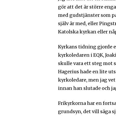
gör att det är större en
med gudstjänster som pas
själv är med, eller Pings
Följ Sändarens 
Katolska kyrkan eller nå
och bli uppdate
senaste
Kyrkans tidning gjorde e
kyrkoledaren i EQK, Joaki
För att prenumerera: Ange din e-
skulle vara ett steg mot 
prenumerationsknappen. Oroa dig 
och kommer inte att skicka skräpp
Hagerius hade en lite utsa
kyrkoledare, men jag vet 
innan han slutade och jag
Ladda ner som PDF
Frikyrkorna har en forts
grundsyn, det vill säga 