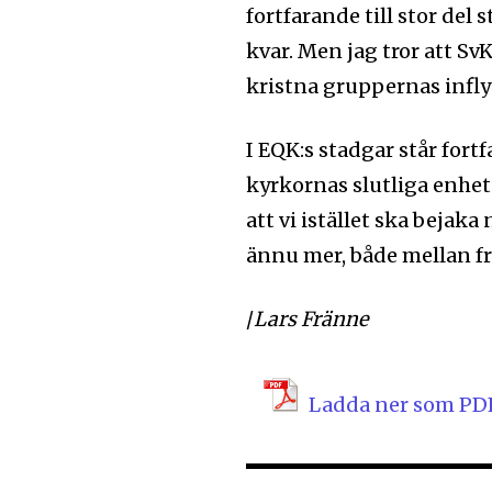
fortfarande till stor del 
kvar. Men jag tror att Sv
kristna gruppernas infly
I EQK:s stadgar står fort
kyrkornas slutliga enhet.
att vi istället ska beja
ännu mer, både mellan f
/
Lars Fränne
Ladda ner som PD