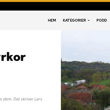
HEM
KATEGORIER
PODD
rkor
p dem. Det skriver Lars