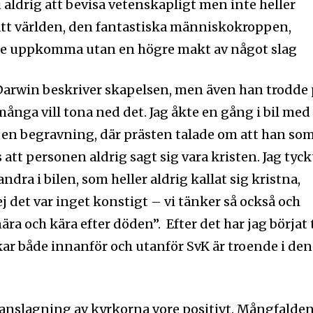
 aldrig att bevisa vetenskapligt men inte heller
 att världen, den fantastiska människokroppen,
le uppkomma utan en högre makt av något slag
 Darwin beskriver skapelsen, men även han trodde
nga vill tona ned det. Jag åkte en gång i bil med
 en begravning, där prästen talade om att han so
 att personen aldrig sagt sig vara kristen. Jag tyck
ndra i bilen, som heller aldrig kallat sig kristna,
j det var inget konstigt – vi tänker så också och
ära och kära efter döden”. Efter det har jag börjat 
ar både innanför och utanför SvK är troende i den
manslagning av kyrkorna vore positivt. Mångfalde