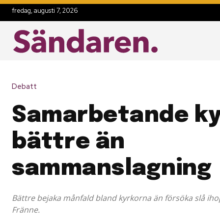
fredag, augusti 7, 2026
Debatt
Samarbetande ky
bättre än
sammanslagning
Bättre bejaka månfald bland kyrkorna än försöka slå iho
Fränne.