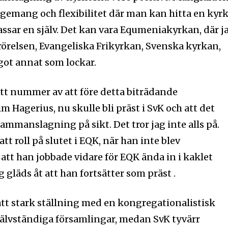
gagemang och flexibilitet där man kan hitta en kyr
sar en själv. Det kan vara Equmeniakyrkan, där j
trörelsen, Evangeliska Frikyrkan, Svenska kyrkan,
nyhetsbrev
Prenumerera 
got annat som lockar.
rad på det
tt nummer av att före detta biträdande
Jag 
m Hagerius, nu skulle bli präst i SvK och att det
postadress och klicka på
sammanslagning på sikt. Det tror jag inte alls på.
inte, vi respekterar din integritet
ost till din inkorg.
tt roll på slutet i EQK, när han inte blev
att han jobbade vidare för EQK ända in i kaklet
 gläds åt att han fortsätter som präst .
att stark ställning med en kongregationalistisk
självständiga församlingar, medan SvK tyvärr