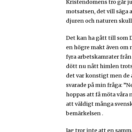
Kristendomens tro går ju
motsatsen, det vill säga
djuren och naturen skul
Det kan ha gått till som
en högre makt även om må
fyra arbetskamrater från
dött nu nått himlen trots
det var konstigt men de a
svarade på min fråga: ”Ne
hoppas att få möta våra n
att väldigt många svensk
bemärkelsen .
Jag tror inte att en sam