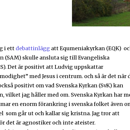
 i ett
debattinlägg
att Equmeniakyrkan (EQK) o
 (SAM) skulle ansluta sig till Evangeliska
S). Det är positivt att Ludvig uppskattar
imodighet” med Jesus i centrum. och så är det när 
 också positivt om vad Svenska Kyrkan (SvK) kan
, vilket jag håller med om. Svenska Kyrkan har m
mmar en enorm förankring i svenska folket även o
 som går ut och kallar sig kristna. Jag tror att
ör det är agnostiker och inte ateister.