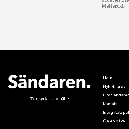
scouten Til
Mellerud.
Hem
Nyhetsbrev
Om Sändare
Tro, kyrka, samhälle
Kontakt
Integritetspol
Ge en gåva