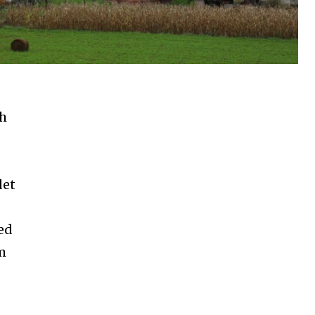
ch
det
ed
m