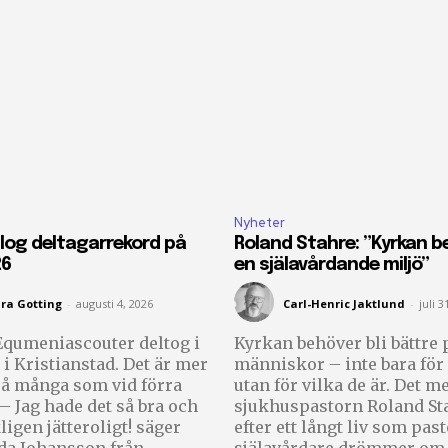
Nyheter
log deltagarrekord på
Roland Stahre: ”Kyrkan be
26
en själavårdande miljö”
ra Gotting
-
augusti 4, 2026
Carl-Henric Jaktlund
-
juli 3
Equmeniascouter deltog i
Kyrkan behöver bli bättre p
i Kristianstad. Det är mer
människor – inte bara för 
så många som vid förra
utan för vilka de är. Det m
sjukhuspastorn Roland St
ligen jätteroligt! säger
efter ett långt liv som pas