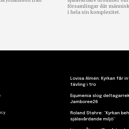
da Johansson från
själavårdare drömmer om
församlingar där människo
i hela sin komplexitet.
Lovisa Almén: Kyrkan får in
tävling i tro
n
Equmenia slog deltagarre
Jamboree26
icy
Roland Stahre: ”Kyrkan beh
själavårdande miljö”