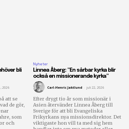
Nyheter
höver bli
Linnea Åberg: ”En sårbar kyrka blir
också en missionerande kyrka”
1, 2026
Carl-Henric Jaktlund
-
juli 22, 2026
å att se
Efter drygt tio år som missionär i
vad de gör,
Asien återvänder Linnea Åberg till
enar
Sverige för att bli Evangeliska
ahre, som
Frikyrkans nya missionsdirektor. Det
tor och
viktigaste hon vill ta med sig hem