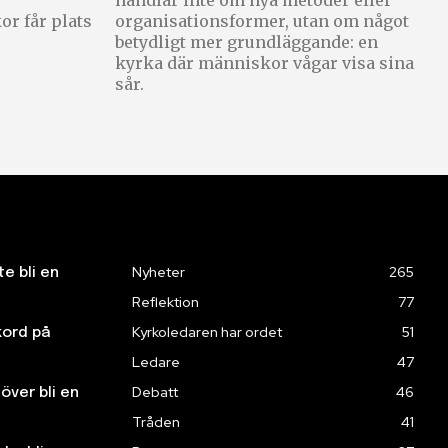
handlar inte om nya metoder eller
r får plats
organisationsformer, utan om något
betydligt mer grundläggande: en
kyrka där människor vågar visa sina
sår.
Nyheter
265
te bli en
Reflektion
77
Kyrkoledaren har ordet
51
kord på
Ledare
47
Debatt
46
över bli en
Tråden
41