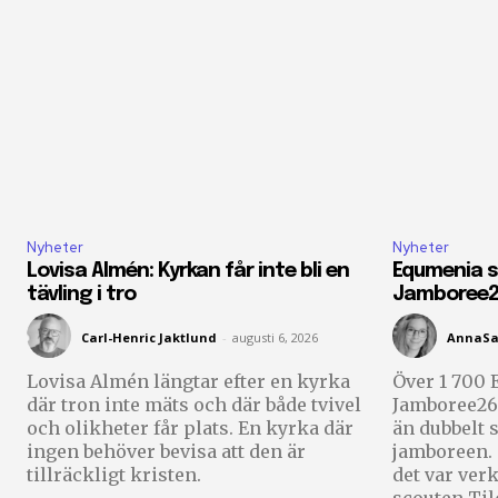
Nyheter
Nyheter
Lovisa Almén: Kyrkan får inte bli en
Equmenia s
tävling i tro
Jamboree
Carl-Henric Jaktlund
-
augusti 6, 2026
AnnaSa
Lovisa Almén längtar efter en kyrka
Över 1 700 
där tron inte mäts och där både tvivel
Jamboree26 
och olikheter får plats. En kyrka där
än dubbelt 
ingen behöver bevisa att den är
jamboreen. – Jag hade det så bra och
tillräckligt kristen.
det var verk