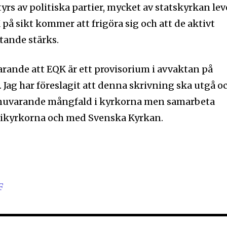
styrs av politiska partier, mycket av statskyrkan lev
K på sikt kommer att frigöra sig och att de aktivt
tande stärks.
farande att EQK är ett provisorium i avvaktan på
 Jag har föreslagit att denna skrivning ska utgå o
ka nuvarande mångfald i kyrkorna men samarbeta
rikyrkorna och med Svenska Kyrkan.
F