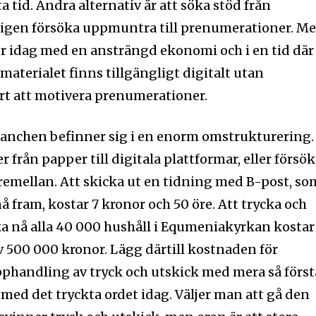
inte, vi respekterar din integritet
a tid. Andra alternativ är att söka stöd från
ost till din inkorg.
erigen försöka uppmuntra till prenumerationer. M
 idag med en ansträngd ekonomi och i en tid där 
 materialet finns tillgängligt digitalt utan
årt att motivera prenumerationer.
branchen befinner sig i en enorm omstrukturering.
er från papper till digitala plattformar, eller försö
emellan. Att skicka ut en tidning med B-post, so
 nå fram, kostar 7 kronor och 50 öre. Att trycka och
a nå alla 40 000 hushåll i Equmeniakyrkan kostar
 500 000 kronor. Lägg därtill kostnaden för
pphandling av tryck och utskick med mera så först
med det tryckta ordet idag. Väljer man att gå den