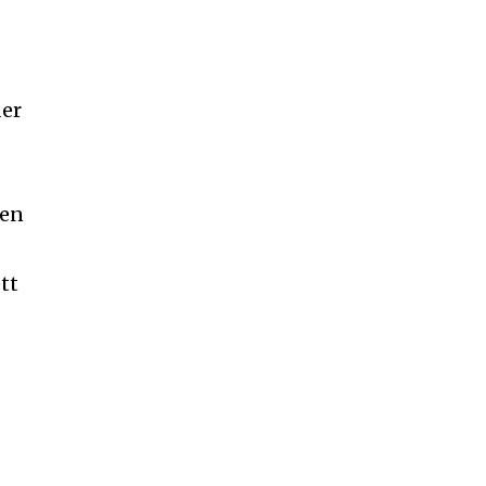
der
 en
tt