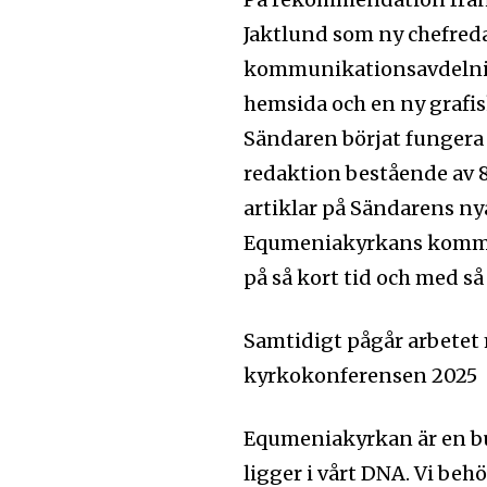
Jaktlund som ny chefre
kommunikationsavdelning
hemsida och en ny grafisk
Sändaren börjat fungera
redaktion bestående av 
artiklar på Sändarens nya
Equmeniakyrkans kommun
på så kort tid och med s
Samtidigt pågår arbetet 
kyrkokonferensen 2025
Equmeniakyrkan är en 
ligger i vårt DNA. Vi be