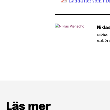
Ladda ner som PD
Nikla
Niklas 
ordföra
Läs mer