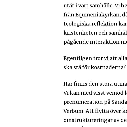
utåt i vårt samhälle. Vi
från Equmeniakyrkan, d
teologiska reflektion ka
kristenheten och samhälle
pågående interaktion me
Egentligen tror vi att al
ska stå för kostnaderna?
Här finns den stora utma
Följ Sändarens 
Vi kan med visst vemod ko
och bli uppdate
prenumeration på Sändaren
senaste
Verbum. Att flytta över
omstruktureringar av de
För att prenumerera: Ange din e-