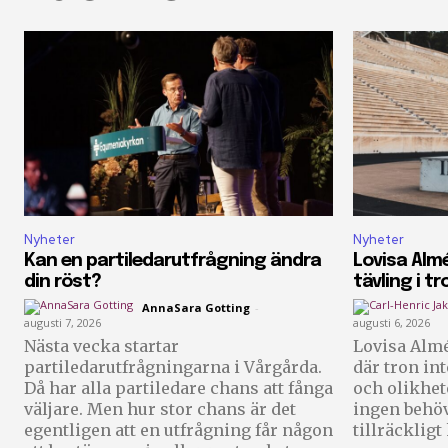
Nyheter
Nyheter
Kan en partiledarutfrågning ändra
Lovisa Almé
din röst?
tävling i tr
AnnaSara Gotting
-
augusti 7, 2026
augusti 6, 2026
Nästa vecka startar
Lovisa Almé
partiledarutfrågningarna i Vårgårda.
där tron in
Då har alla partiledare chans att fånga
och olikhet
väljare. Men hur stor chans är det
ingen behöv
egentligen att en utfrågning får någon
tillräckligt