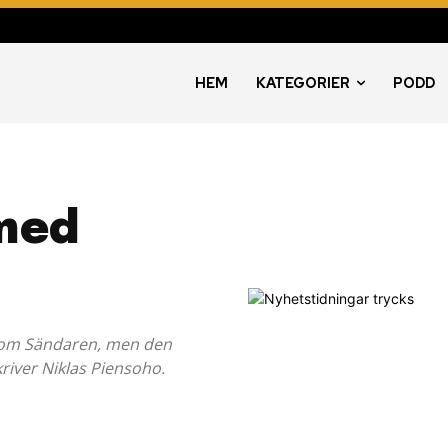
HEM
KATEGORIER
PODD
 med
g som Sändaren, men den
river Niklas Piensoho.