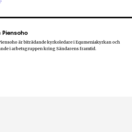
F
s Piensoho
Piensoho är biträdande kyrkoledare i Equmeniakyrkan och
nde i arbetsgruppen kring Sändarens framtid.