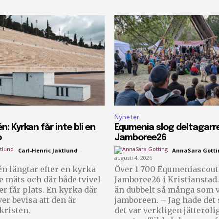
Nyheter
n: Kyrkan får inte bli en
Equmenia slog deltagarr
o
Jamboree26
Carl-Henric Jaktlund
-
AnnaSara Gotti
augusti 4, 2026
n längtar efter en kyrka
Över 1 700 Equmeniascoute
te mäts och där både tvivel
Jamboree26 i Kristianstad.
er får plats. En kyrka där
än dubbelt så många som v
er bevisa att den är
jamboreen. – Jag hade det så bra och
 kristen.
det var verkligen jätteroli