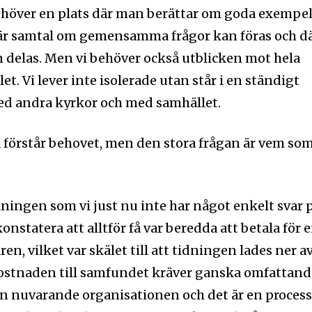
 behöver en plats där man berättar om goda exempe
är samtal om gemensamma frågor kan föras och d
n delas. Men vi behöver också utblicken mot hela
t. Vi lever inte isolerade utan står i en ständigt
d andra kyrkor och med samhället.
la förstår behovet, men den stora frågan är vem so
ningen som vi just nu inte har något enkelt svar p
nyhetsbrev
Prenumerera 
nstatera att alltför få var beredda att betala för 
rad på det
, vilket var skälet till att tidningen lades ner a
 kostnaden till samfundet kräver ganska omfattan
Jag 
n nuvarande organisationen och det är en proces
postadress och klicka på