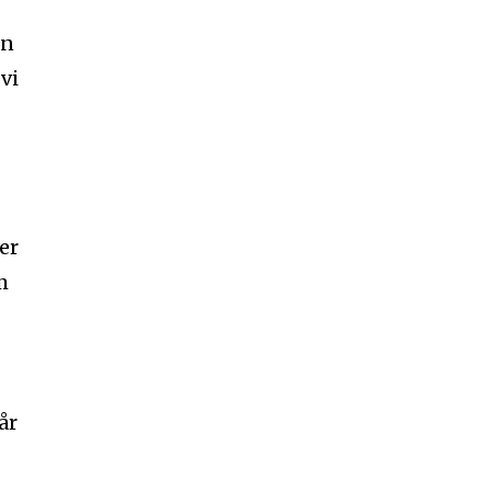
en
vi
ker
m
år