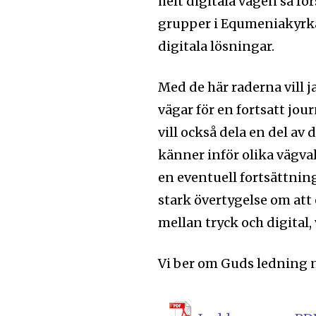
helt digitala vägen så fö
grupper i Equmeniakyrka
digitala lösningar.
Med de här raderna vill j
vägar för en fortsatt jo
vill också dela en del av
känner inför olika vägva
en eventuell fortsättnin
stark övertygelse om att 
mellan tryck och digital,
Vi ber om Guds ledning nä