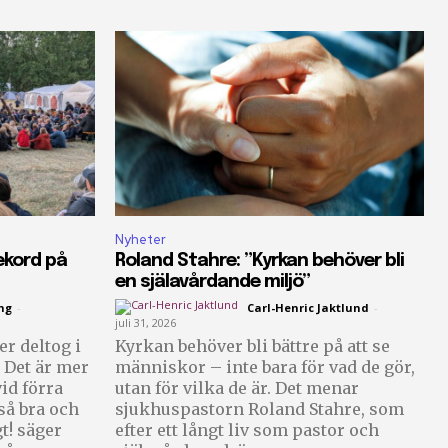
Nyheter
ekord på
Roland Stahre: ”Kyrkan behöver bli
en själavårdande miljö”
ng
-
Carl-Henric Jaktlund
-
juli 31, 2026
r deltog i
Kyrkan behöver bli bättre på att se
 Det är mer
människor – inte bara för vad de gör,
id förra
utan för vilka de är. Det menar
sjukhuspastorn Roland Stahre, som
gt! säger
efter ett långt liv som pastor och