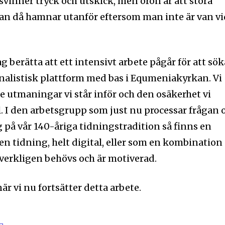
rsvinner tryck och utskick, men oron är att stora
n då hamnar utanför eftersom man inte är van vi
ag berätta att ett intensivt arbete pågår för att sök
urnalistisk plattform med bas i Equmeniakyrkan. Vi
 de utmaningar vi står inför och den osäkerhet vi
l. I den arbetsgrupp som just nu processar frågan
g på vår 140-åriga tidningstradition så finns en
en tidning, helt digital, eller som en kombination
 verkligen behövs och är motiverad.
r vi nu fortsätter detta arbete.