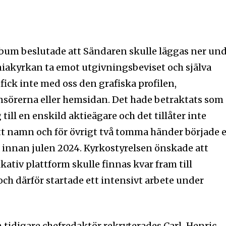
erbum beslutade att Sändaren skulle läggas ner un
iakyrkan ta emot utgivningsbeviset och själva
fick inte med oss den grafiska profilen,
örerna eller hemsidan. Det hade betraktats som
till en enskild aktieägare och det tillåter inte
t namn och för övrigt två tomma händer började e
 innan julen 2024. Kyrkostyrelsen önskade att
iv plattform skulle finnas kvar fram till
h därför startade ett intensivt arbete under
tidigare chefredaktör rekryterades Carl-Henric