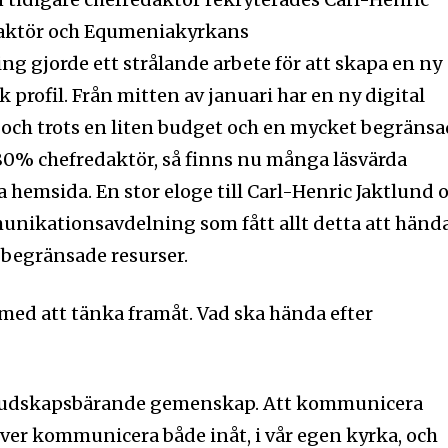
daktör och Equmeniakyrkans
 gjorde ett strålande arbete för att skapa en ny
 profil. Från mitten av januari har en ny digital
 och trots en liten budget och en mycket begräns
80% chefredaktör, så finns nu många läsvärda
 hemsida. En stor eloge till Carl-Henric Jaktlund 
ikationsavdelning som fått allt detta att händ
å begränsade resurser.
med att tänka framåt. Vad ska hända efter
budskapsbärande gemenskap. Att kommunicera
höver kommunicera både inåt, i vår egen kyrka, och