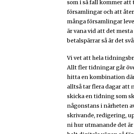
prenumerationsknappen. Oroa dig 
som i så fall kommer att t
och kommer inte att skicka skräpp
församlingar och att åt
många församlingar lever
är vana vid att det mesta
Ladda ner som PDF
betalspärrar så är det sv
Vi vet att hela tidnings
Allt fler tidningar går öv
hitta en kombination där
alltså tar flera dagar att
skicka en tidning som sk
någonstans i närheten av
skrivande, redigering, u
ni hur utmanande det är 