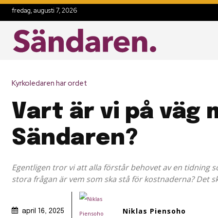
fredag, augusti 7, 2026
Kyrkoledaren har ordet
Vart är vi på väg
Sändaren?
Egentligen tror vi att alla förstår behovet av en tidnin
stora frågan är vem som ska stå för kostnaderna? Det sk
Niklas Piensoho
april 16, 2025