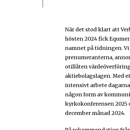
När det stod klart att V
hösten 2024 fick Equmen
namnet på tidningen. Vi 
prenumeranterna, annons
otillåten värdeöverföring 
aktiebolagslagen. Med et
intensivt arbete dagarna
någon form av kommunikat
kyrkokonferensen 2025 oc
december månad 2024.
På rekommendation från 