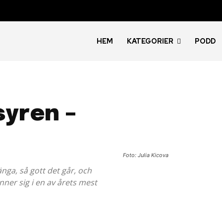
HEM
KATEGORIER
PODD
syren –
Foto: Julia Kicova
ga, så gott det går, och
ner sig i en av årets mest