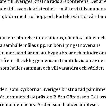
re till Sveriges kristna råds årskonferens. Det är 
e tid i svensk kristenhet – måtte vi tillsammans
bidra med tro, hopp och kärlek i vår tid, vårt lan
om en valrörelse intensifieras, där olika bilder och
 samhälle målas upp. En bön i pingstnovenans
len mer handlar om att bygga broar och mindre o
t nå en tillräcklig gemensam framtidsvision av det
and som håller samman och vill varandra och världen
en, som kyrkorna i Sveriges kristna råd påminne
är formulerad av prästen Björn Göransson. Låt os
a emot den heliga Anden som hjälper, upplyser,