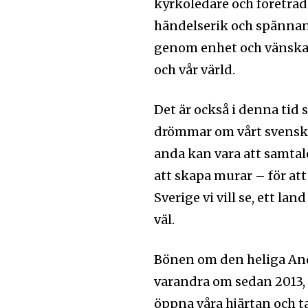
kyrkoledare och företräda
händelserik och spännand
Ladda ner som PDF
genom enhet och vänskap, 
och vår värld.
Det är också i denna tid s
drömmar om vårt svenska
anda kan vara att samta
att skapa murar – för at
Sverige vi vill se, ett l
väl.
Bönen om den heliga And
varandra om sedan 2013, 
öppna våra hjärtan och t