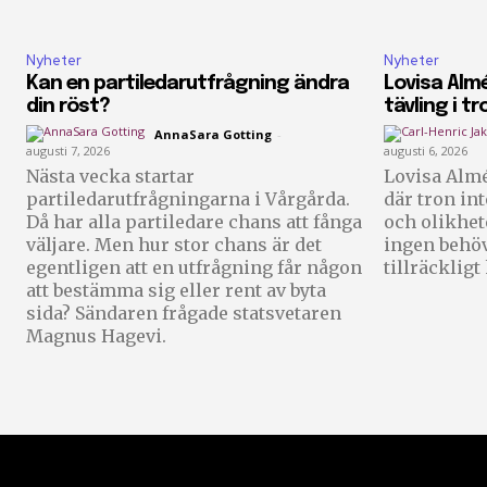
Nyheter
Nyheter
Kan en partiledarutfrågning ändra
Lovisa Almé
din röst?
tävling i tr
AnnaSara Gotting
-
augusti 7, 2026
augusti 6, 2026
Nästa vecka startar
Lovisa Almé
partiledarutfrågningarna i Vårgårda.
där tron in
Då har alla partiledare chans att fånga
och olikhet
väljare. Men hur stor chans är det
ingen behöv
egentligen att en utfrågning får någon
tillräckligt
att bestämma sig eller rent av byta
sida? Sändaren frågade statsvetaren
Magnus Hagevi.