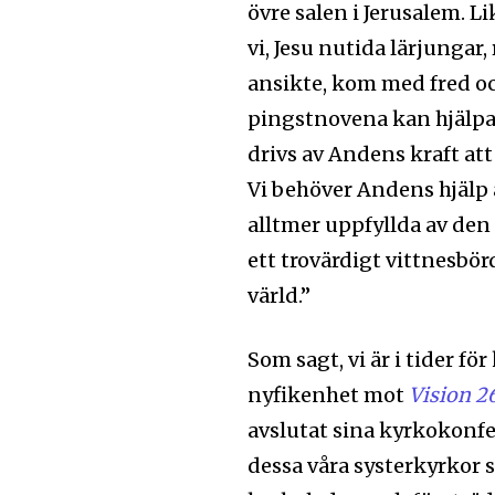
övre salen i Jerusalem. 
vi, Jesu nutida lärjungar
ansikte, kom med fred oc
pingstnovena kan hjälpa h
drivs av Andens kraft at
Vi behöver Andens hjälp a
alltmer uppfyllda av den 
Följ Sändarens 
ett trovärdigt vittnesbör
och bli uppdate
värld.”
senaste
Som sagt, vi är i tider 
För att prenumerera: Ange din e-
nyfikenhet mot
Vision 2
prenumerationsknappen. Oroa dig 
avslutat sina kyrkokonfer
och kommer inte att skicka skräpp
dessa våra systerkyrkor s