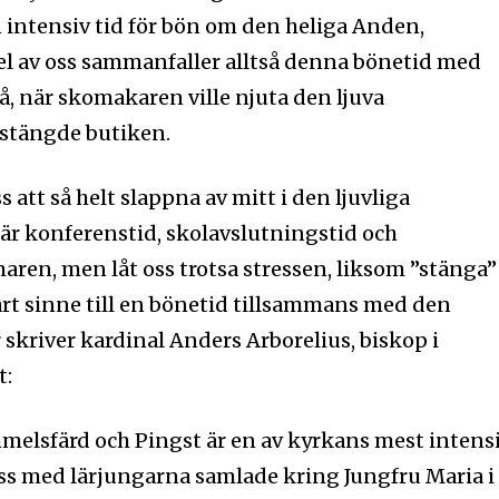
intensiv tid för bön om den heliga Anden,
el av oss sammanfaller alltså denna bönetid med
å, när skomakaren ville njuta den ljuva
stängde butiken.
s att så helt slappna av mitt i den ljuvliga
r konferenstid, skolavslutningstid och
aren, men låt oss trotsa stressen, liksom ”stänga”
årt sinne till en bönetid tillsammans med den
 skriver kardinal Anders Arborelius, biskop i
t:
melsfärd och Pingst är en av kyrkans mest intens
 oss med lärjungarna samlade kring Jungfru Maria i