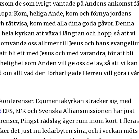
Liksom de som ivrigt väntade på Andens ankomst f
, ropa: Kom, heliga Ande, kom och förnya jordens
h rättvisa, kom med alla dina goda gåvor. Denna
ela kyrkan att växa i längtan och hopp, så att vi
t omvända oss alltmer till Jesus och hans evangeli
tt bli ett med Jesus och med varandra, för att bli
helighet som Anden vill ge oss del av, så att vi kan
nyhetsbrev
d om allt vad den förhärligade Herren vill göra i vå
Prenumerera 
rad på det
för konferenser. Equmeniakyrkan sträcker sig med
Jag 
postadress och klicka på
6
EFS, EFK och Svenska Alliansmissionen har just
inte, vi respekterar din integritet
enser, Pingst rådslag äger rum inom kort. I flera 
ost till din inkorg.
ker det just nu ledarbyten sina, och i veckan möts