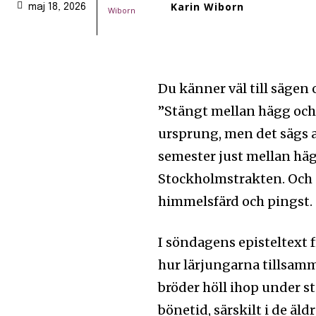
Karin Wiborn
maj 18, 2026
Du känner väl till säge
”Stängt mellan hägg och 
ursprung, men det sägs a
semester just mellan häg
Stockholmstrakten. Och d
himmelsfärd och pingst.
I söndagens episteltext 
hur lärjungarna tillsam
bröder höll ihop under s
bönetid, särskilt i de ä