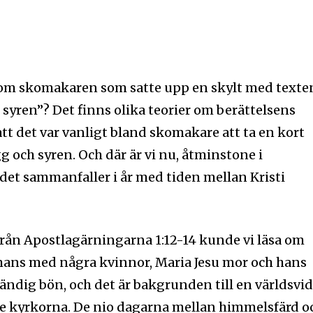
n om skomakaren som satte upp en skylt med texte
syren”? Det finns olika teorier om berättelsens
tt det var vanligt bland skomakare att ta en kort
g och syren. Och där är vi nu, åtminstone i
et sammanfaller i år med tiden mellan Kristi
från Apostlagärningarna 1:12-14 kunde vi läsa om
mans med några kvinnor, Maria Jesu mor och hans
tändig bön, och det är bakgrunden till en världsvi
ldre kyrkorna. De nio dagarna mellan himmelsfärd o