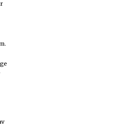
år
um.
 ge
r
på Sändarens nyhetsbrev.
godkänner integritetspolicyn
av