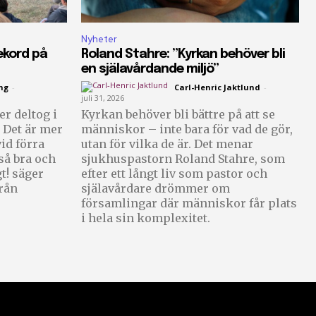
Nyheter
ekord på
Roland Stahre: ”Kyrkan behöver bli
en själavårdande miljö”
ng
-
Carl-Henric Jaktlund
-
juli 31, 2026
r deltog i
Kyrkan behöver bli bättre på att se
 Det är mer
människor – inte bara för vad de gör,
id förra
utan för vilka de är. Det menar
sjukhuspastorn Roland Stahre, som
gt! säger
efter ett långt liv som pastor och
rån
själavårdare drömmer om
församlingar där människor får plats
i hela sin komplexitet.