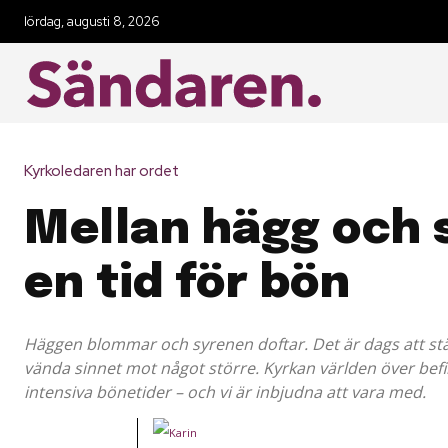
lördag, augusti 8, 2026
Kyrkoledaren har ordet
Mellan hägg och 
en tid för bön
Häggen blommar och syrenen doftar. Det är dags att stän
vända sinnet mot något större. Kyrkan världen över befin
intensiva bönetider – och vi är inbjudna att vara med.