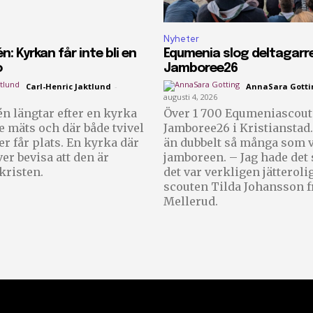
Nyheter
n: Kyrkan får inte bli en
Equmenia slog deltagarr
o
Jamboree26
Carl-Henric Jaktlund
-
AnnaSara Gotti
augusti 4, 2026
n längtar efter en kyrka
Över 1 700 Equmeniascoute
te mäts och där både tvivel
Jamboree26 i Kristianstad.
er får plats. En kyrka där
än dubbelt så många som v
er bevisa att den är
jamboreen. – Jag hade det så bra och
 kristen.
det var verkligen jätteroli
scouten Tilda Johansson f
Mellerud.