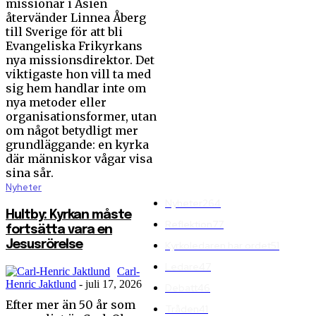
missionär i Asien
behöver bli en
återvänder Linnea Åberg
själavårdande miljö”
till Sverige för att bli
Linnea Åberg: ”En sårbar
Evangeliska Frikyrkans
kyrka blir också en
nya missionsdirektor. Det
viktigaste hon vill ta med
missionerande kyrka”
sig hem handlar inte om
Hultby: Kyrkan måste
nya metoder eller
fortsätta vara en
organisationsformer, utan
Jesusrörelse
om något betydligt mer
grundläggande: en kyrka
Gudsmötet förändrade
där människor vågar visa
Erics syn på kyrkan
sina sår.
Nyheter
Nyheter
264
Hultby: Kyrkan måste
Reflektion
77
fortsätta vara en
Jesusrörelse
Kyrkoledaren har ordet
51
Ledare
47
Carl-
Henric Jaktlund
-
juli 17, 2026
Debatt
46
Efter mer än 50 år som
Tråden
41