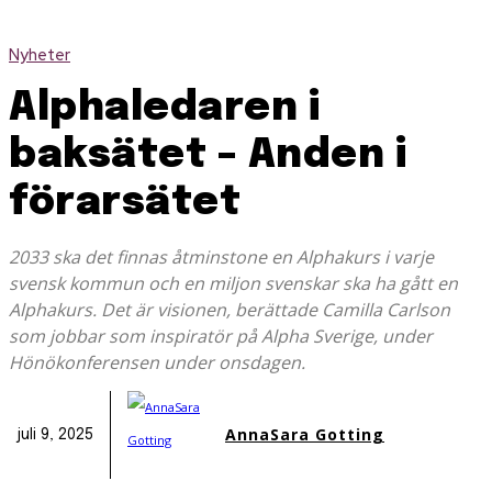
Nyheter
Alphaledaren i
baksätet – Anden i
förarsätet
2033 ska det finnas åtminstone en Alphakurs i varje
svensk kommun och en miljon svenskar ska ha gått en
Alphakurs. Det är visionen, berättade Camilla Carlson
som jobbar som inspiratör på Alpha Sverige, under
Hönökonferensen under onsdagen.
AnnaSara Gotting
juli 9, 2025