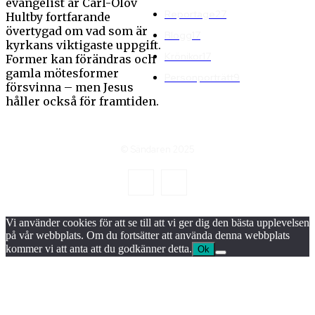
evangelist är Carl-Olov
Reportage
27
Hultby fortfarande
övertygad om vad som är
Blogg
17
kyrkans viktigaste uppgift.
Krönikor
17
Former kan förändras och
gamla mötesformer
Personporträtt
9
försvinna – men Jesus
håller också för framtiden.
© Sändaren 2025
Vi använder cookies för att se till att vi ger dig den bästa upplevelsen
på vår webbplats. Om du fortsätter att använda denna webbplats
kommer vi att anta att du godkänner detta.
Ok