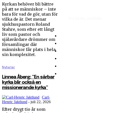
Kyrkan behöver bli bättre
på att se människor – inte
bara för vad de gör, utan för
Tro, kyrka, samhälle
vilka de är. Det menar
sjukhuspastorn Roland
Stahre, som efter ett långt
liv som pastor och
Hem
själavårdare drömmer om
Nyhetsbrev
församlingar där
människor får plats i hela
Om Sändaren
sin komplexitet.
Kontakt
Integritetspolicy
Nyheter
Ge en gåva
Linnea Åberg: ”En sårbar
kyrka blir också en
missionerande kyrka”
Equmenia slog
deltagarrekord på
Carl-
Jamboree26
Henric Jaktlund
-
juli 22, 2026
Efter drygt tio år som
Roland Stahre: ”Kyrkan