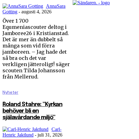
AnnaSara
Gotting
-
augusti 4, 2026
Över 1 700
Equmeniascouter deltog i
Jamboree26 i Kristianstad.
Det är mer än dubbelt så
många som vid förra
jamboreen. – Jag hade det
så bra och det var
verkligen jätteroligt! säger
scouten Tilda Johansson
från Mellerud.
Nyheter
Roland Stahre: ”Kyrkan
behöver bli en
själavårdande miljö”
Carl-
Henric Jaktlund
-
juli 31, 2026