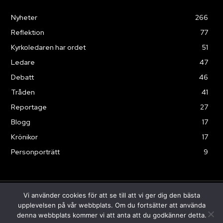
Nyheter
266
Reflektion
77
Kyrkoledaren har ordet
51
Ledare
47
Debatt
46
Tråden
41
Reportage
27
Blogg
17
Krönikor
17
Personporträtt
9
Vi använder cookies för att se till att vi ger dig den bästa
© Sändaren 2025
upplevelsen på vår webbplats. Om du fortsätter att använda
denna webbplats kommer vi att anta att du godkänner detta.