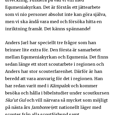
Equmeniakyrkan. Det är förstås ett jättearbete
som vi nio personer absolut inte kan göra själva,
men vi ska ändå vara med och försöka hitta en
inriktning framåt. Det känns spännande!
Anders Jarl har speciellt tre frågor som han
brinner lite extra för. Den första är samarbetet
mellan Equmeniakyrkan och Equmenia. Det finns
sedan länge ett stort scoutarbete i regionen och
Anders har stor scouterfarenhet. Därför är han
beredd att vara ansvarig för det i regionen. Han
har redan varit med i
Kämpalek
och kommer
besöka och hålla i bibelstudier under scoutkursen
Ska’ut Gul
och vill närvara så mycket som möjligt
på nästa års
Jamboree
(ett nationellt läger med
Följ Sändarens nyhetsbrev och
scouter från alla scoutförbund samt