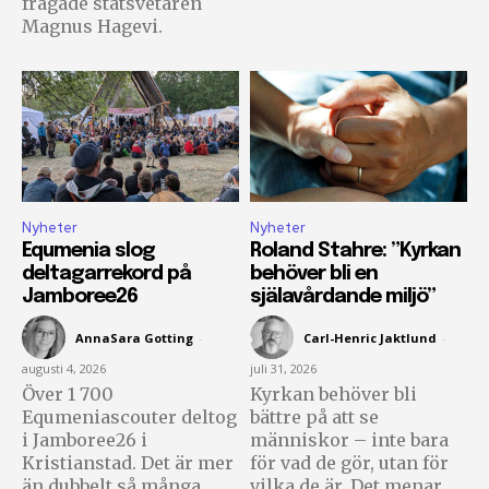
frågade statsvetaren
Magnus Hagevi.
Nyheter
Nyheter
Equmenia slog
Roland Stahre: ”Kyrkan
deltagarrekord på
behöver bli en
Jamboree26
själavårdande miljö”
AnnaSara Gotting
-
Carl-Henric Jaktlund
-
augusti 4, 2026
juli 31, 2026
Över 1 700
Kyrkan behöver bli
Equmeniascouter deltog
bättre på att se
i Jamboree26 i
människor – inte bara
Kristianstad. Det är mer
för vad de gör, utan för
än dubbelt så många
vilka de är. Det menar