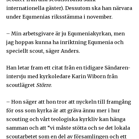
bli uppdaterad på det senaste
internationella gäster). Dessutom ska han närvara
För att prenumerera: Ange din e-postadress och klicka på
under Equmenias riksstämma i november.
prenumerationsknappen. Oroa dig inte, vi respekterar din
integritet och kommer inte att skicka skräppost till din
inkorg.
– Min arbetsgivare är ju Equmeniakyrkan, men
jag hoppas kunna ha inriktning Equmenia och
speciellt scout, säger Anders.
Prenumerera på Sändarens nyhetsbrev.
Han letar fram ett citat från en tidigare Sändaren-
intervju med kyrkoledare Karin Wiborn från
scoutlägret
Större
.
Jag godkänner integritetspolicyn
– Hon säger att hon tror att nyckeln till framgång
för oss som kyrka är att gräva ännu mer i hur
scouting och vårt teologiska kyrkliv kan hänga
samman och att “vi måste stötta och se det lokala
Ladda ner som PDF
scoutarbetet som en del av församlingen och ett