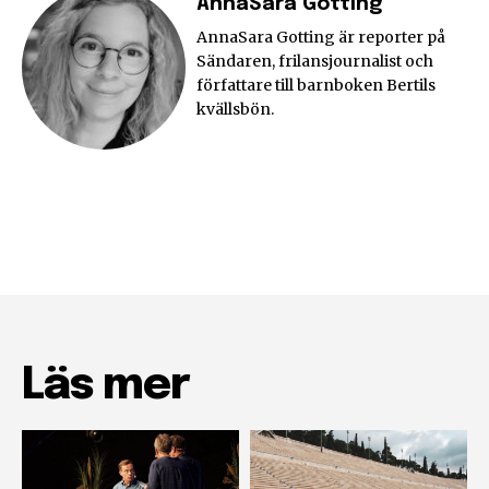
AnnaSara Gotting
AnnaSara Gotting är reporter på
Sändaren, frilansjournalist och
författare till barnboken Bertils
kvällsbön.
Läs mer