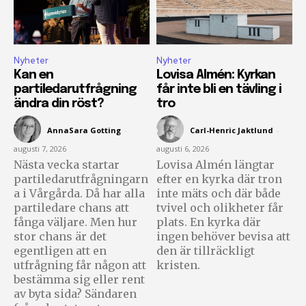
Nyheter
Nyheter
Kan en
Lovisa Almén: Kyrkan
partiledarutfrågning
får inte bli en tävling i
ändra din röst?
tro
AnnaSara Gotting
-
Carl-Henric Jaktlund
-
augusti 7, 2026
augusti 6, 2026
Nästa vecka startar
Lovisa Almén längtar
partiledarutfrågningarn
efter en kyrka där tron
a i Vårgårda. Då har alla
inte mäts och där både
partiledare chans att
tvivel och olikheter får
fånga väljare. Men hur
plats. En kyrka där
stor chans är det
ingen behöver bevisa att
egentligen att en
den är tillräckligt
utfrågning får någon att
kristen.
bestämma sig eller rent
av byta sida? Sändaren