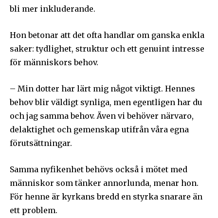
bli mer inkluderande.
Hon betonar att det ofta handlar om ganska enkla
saker: tydlighet, struktur och ett genuint intresse
för människors behov.
Följ Sändarens nyhetsbrev och
bli uppdaterad på det senaste
– Min dotter har lärt mig något viktigt. Hennes
behov blir väldigt synliga, men egentligen har du
För att prenumerera: Ange din e-postadress och klicka på
prenumerationsknappen. Oroa dig inte, vi respekterar din
och jag samma behov. Även vi behöver närvaro,
integritet och kommer inte att skicka skräppost till din
delaktighet och gemenskap utifrån våra egna
inkorg.
förutsättningar.
Prenumerera på Sändarens nyhetsbrev.
Samma nyfikenhet behövs också i mötet med
människor som tänker annorlunda, menar hon.
För henne är kyrkans bredd en styrka snarare än
ett problem.