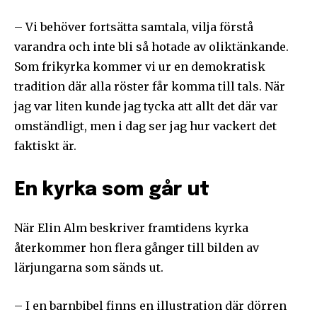
Jag godkänner integritetspolicyn
– Vi behöver fortsätta samtala, vilja förstå
varandra och inte bli så hotade av oliktänkande.
Som frikyrka kommer vi ur en demokratisk
tradition där alla röster får komma till tals. När
Ladda ner som PDF
jag var liten kunde jag tycka att allt det där var
omständligt, men i dag ser jag hur vackert det
faktiskt är.
En kyrka som går ut
När Elin Alm beskriver framtidens kyrka
återkommer hon flera gånger till bilden av
lärjungarna som sänds ut.
– I en barnbibel finns en illustration där dörren