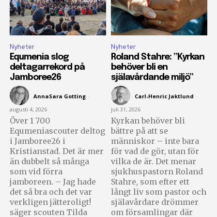
Nyheter
Nyheter
Equmenia slog
Roland Stahre: ”Kyrkan
deltagarrekord på
behöver bli en
Jamboree26
själavårdande miljö”
AnnaSara Gotting
-
Carl-Henric Jaktlund
-
augusti 4, 2026
juli 31, 2026
Över 1 700
Kyrkan behöver bli
Equmeniascouter deltog
bättre på att se
i Jamboree26 i
människor – inte bara
Kristianstad. Det är mer
för vad de gör, utan för
än dubbelt så många
vilka de är. Det menar
som vid förra
sjukhuspastorn Roland
jamboreen. – Jag hade
Stahre, som efter ett
det så bra och det var
långt liv som pastor och
verkligen jätteroligt!
själavårdare drömmer
säger scouten Tilda
om församlingar där