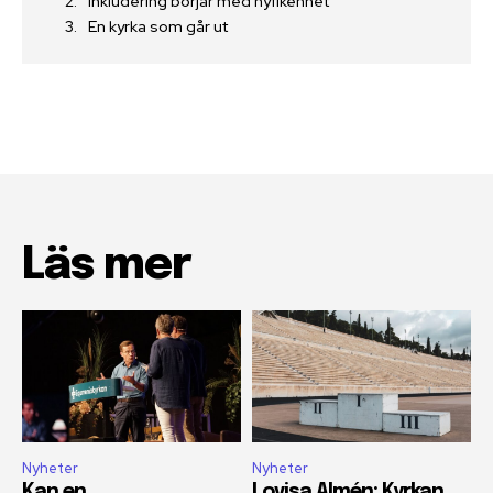
Inkludering börjar med nyfikenhet
En kyrka som går ut
Läs mer
Nyheter
Nyheter
Kan en
Lovisa Almén: Kyrkan