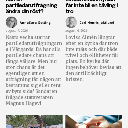
partiledarutfrågning
får inte bli en tävling i
ändra din röst?
tro
AnnaSara Gotting
-
Carl-Henric Jaktlund
-
augusti 7, 2026
augusti 6, 2026
Nästa vecka startar
Lovisa Almén längtar
partiledarutfrågningarn
efter en kyrka där tron
a i Vårgårda. Då har alla
inte mäts och där både
partiledare chans att
tvivel och olikheter får
fånga väljare. Men hur
plats. En kyrka där
stor chans är det
ingen behöver bevisa att
egentligen att en
den är tillräckligt
utfrågning får någon att
kristen.
bestämma sig eller rent
av byta sida? Sändaren
frågade statsvetaren
Magnus Hagevi.