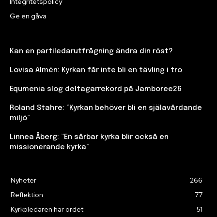
Integritetspolicy
Ge en gåva
Kan en partiledarutfrågning ändra din röst?
Lovisa Almén: Kyrkan får inte bli en tävling i tro
Equmenia slog deltagarrekord på Jamboree26
Roland Stahre: ”Kyrkan behöver bli en själavårdande
miljö”
Linnea Åberg: ”En sårbar kyrka blir också en
missionerande kyrka”
Nyheter
266
Reflektion
77
Kyrkoledaren har ordet
51