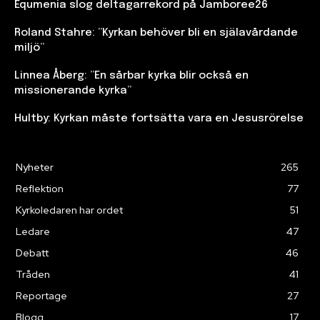
Equmenia slog deltagarrekord på Jamboree26
Roland Stahre: ”Kyrkan behöver bli en själavårdande
miljö”
Linnea Åberg: ”En sårbar kyrka blir också en
missionerande kyrka”
Hultby: Kyrkan måste fortsätta vara en Jesusrörelse
Nyheter
265
Reflektion
77
Kyrkoledaren har ordet
51
Ledare
47
Debatt
46
Tråden
41
Reportage
27
Blogg
17