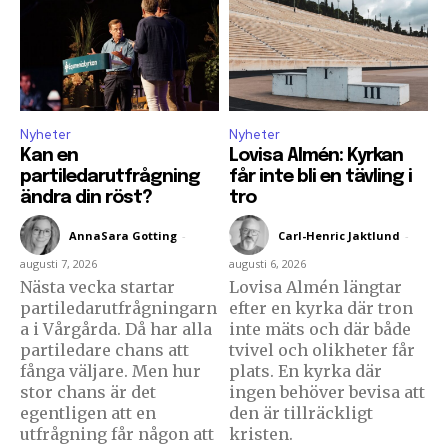
Nyheter
Nyheter
Kan en
Lovisa Almén: Kyrkan
partiledarutfrågning
får inte bli en tävling i
ändra din röst?
tro
AnnaSara Gotting
-
Carl-Henric Jaktlund
-
augusti 7, 2026
augusti 6, 2026
Nästa vecka startar
Lovisa Almén längtar
partiledarutfrågningarn
efter en kyrka där tron
a i Vårgårda. Då har alla
inte mäts och där både
partiledare chans att
tvivel och olikheter får
fånga väljare. Men hur
plats. En kyrka där
stor chans är det
ingen behöver bevisa att
egentligen att en
den är tillräckligt
utfrågning får någon att
kristen.