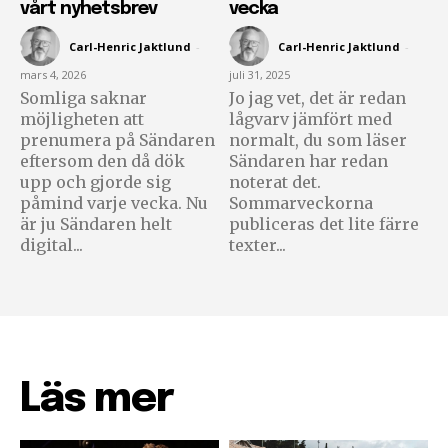
vårt nyhetsbrev
vecka
Carl-Henric Jaktlund
-
Carl-Henric Jaktlund
-
mars 4, 2026
juli 31, 2025
Somliga saknar
Jo jag vet, det är redan
möjligheten att
lågvarv jämfört med
prenumera på Sändaren
normalt, du som läser
eftersom den då dök
Sändaren har redan
upp och gjorde sig
noterat det.
påmind varje vecka. Nu
Sommarveckorna
är ju Sändaren helt
publiceras det lite färre
digital...
texter...
Läs mer