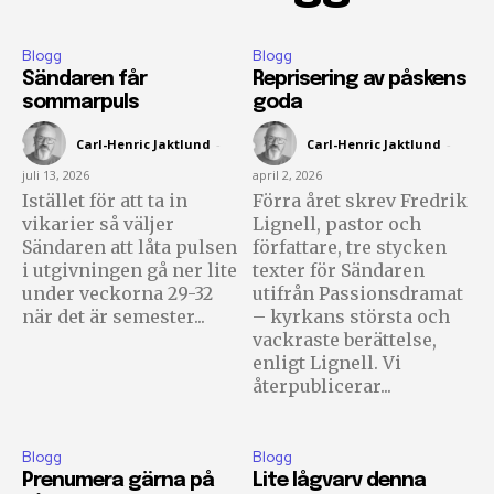
bli uppdaterad på det senaste
Blogg
Blogg
För att prenumerera: Ange din e-postadress och klicka på
Sändaren får
Reprisering av påskens
prenumerationsknappen. Oroa dig inte, vi respekterar din
sommarpuls
goda
integritet och kommer inte att skicka skräppost till din
inkorg.
Carl-Henric Jaktlund
-
Carl-Henric Jaktlund
-
juli 13, 2026
april 2, 2026
Istället för att ta in
Förra året skrev Fredrik
Prenumerera på Sändarens nyhetsbrev.
vikarier så väljer
Lignell, pastor och
Sändaren att låta pulsen
författare, tre stycken
i utgivningen gå ner lite
texter för Sändaren
under veckorna 29-32
utifrån Passionsdramat
när det är semester...
– kyrkans största och
vackraste berättelse,
Jag godkänner integritetspolicyn
enligt Lignell. Vi
återpublicerar...
Blogg
Blogg
Ladda ner som PDF
Prenumera gärna på
Lite lågvarv denna