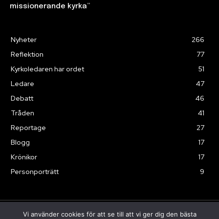
missionerande kyrka”
Nyheter
266
Reflektion
77
Kyrkoledaren har ordet
51
Ledare
47
Debatt
46
Tråden
41
Reportage
27
Blogg
17
Krönikor
17
Personporträtt
9
Vi använder cookies för att se till att vi ger dig den bästa
© Sändaren 2025