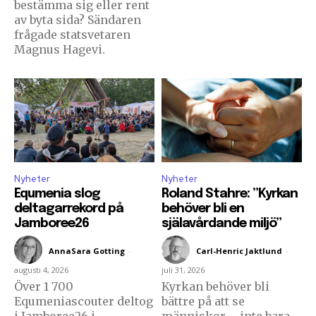
bestämma sig eller rent
av byta sida? Sändaren
frågade statsvetaren
Magnus Hagevi.
Nyheter
Nyheter
Equmenia slog
Roland Stahre: ”Kyrkan
deltagarrekord på
behöver bli en
Jamboree26
själavårdande miljö”
AnnaSara Gotting
-
Carl-Henric Jaktlund
-
augusti 4, 2026
juli 31, 2026
Över 1 700
Kyrkan behöver bli
Equmeniascouter deltog
bättre på att se