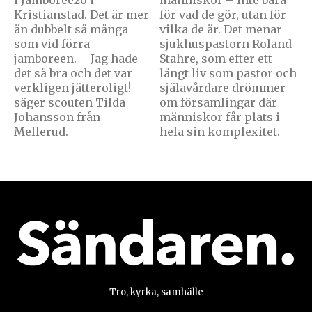
i Jamboree26 i
människor – inte bara
Kristianstad. Det är mer
för vad de gör, utan för
än dubbelt så många
vilka de är. Det menar
som vid förra
sjukhuspastorn Roland
jamboreen. – Jag hade
Stahre, som efter ett
det så bra och det var
långt liv som pastor och
verkligen jätteroligt!
själavårdare drömmer
säger scouten Tilda
om församlingar där
Johansson från
människor får plats i
Mellerud.
hela sin komplexitet.
Tro, kyrka, samhälle