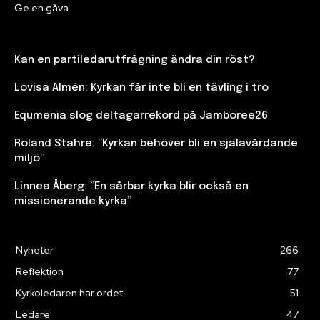
Ge en gåva
Kan en partiledarutfrågning ändra din röst?
Lovisa Almén: Kyrkan får inte bli en tävling i tro
Equmenia slog deltagarrekord på Jamboree26
Roland Stahre: ”Kyrkan behöver bli en själavårdande
miljö”
Linnea Åberg: ”En sårbar kyrka blir också en
missionerande kyrka”
Nyheter
266
Reflektion
77
Kyrkoledaren har ordet
51
Ledare
47