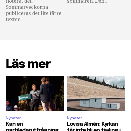
noterat det.
sommaren. Den...
Sommarveckorna
publiceras det lite färre
texter...
Läs mer
Nyheter
Nyheter
Kan en
Lovisa Almén: Kyrkan
partiledarutfrågning
får inte bli en tävling i