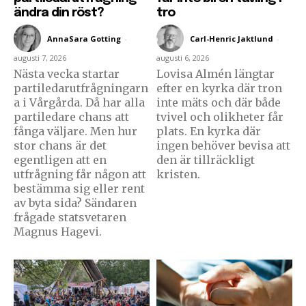
ändra din röst?
tro
AnnaSara Gotting
-
Carl-Henric Jaktlund
-
augusti 7, 2026
augusti 6, 2026
Nästa vecka startar
Lovisa Almén längtar
partiledarutfrågningarn
efter en kyrka där tron
a i Vårgårda. Då har alla
inte mäts och där både
partiledare chans att
tvivel och olikheter får
fånga väljare. Men hur
plats. En kyrka där
stor chans är det
ingen behöver bevisa att
egentligen att en
den är tillräckligt
utfrågning får någon att
kristen.
bestämma sig eller rent
av byta sida? Sändaren
frågade statsvetaren
Magnus Hagevi.