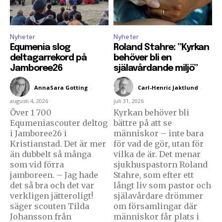
Nyheter
Nyheter
Equmenia slog
Roland Stahre: ”Kyrkan
deltagarrekord på
behöver bli en
Jamboree26
själavårdande miljö”
AnnaSara Gotting
-
Carl-Henric Jaktlund
-
augusti 4, 2026
juli 31, 2026
Över 1 700
Kyrkan behöver bli
Equmeniascouter deltog
bättre på att se
i Jamboree26 i
människor – inte bara
Kristianstad. Det är mer
för vad de gör, utan för
än dubbelt så många
vilka de är. Det menar
som vid förra
sjukhuspastorn Roland
jamboreen. – Jag hade
Stahre, som efter ett
det så bra och det var
långt liv som pastor och
verkligen jätteroligt!
själavårdare drömmer
säger scouten Tilda
om församlingar där
Johansson från
människor får plats i