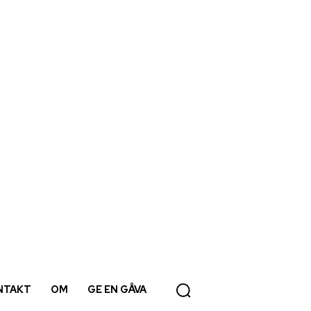
NTAKT
OM
GE EN GÅVA