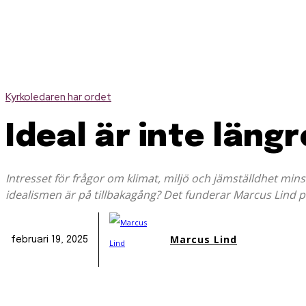
Kyrkoledaren har ordet
Ideal är inte längr
Intresset för frågor om klimat, miljö och jämställdhet min
idealismen är på tillbakagång? Det funderar Marcus Lind p
Marcus Lind
februari 19, 2025