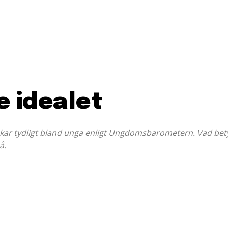
e idealet
skar tydligt bland unga enligt Ungdomsbarometern. Vad betyd
å.