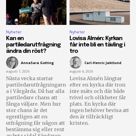
Nyheter
Nyheter
Kan en
Lovisa Almén: Kyrkan
partiledarutfrågning
får inte bli en tävling i
ändra din röst?
tro
AnnaSara Gotting
-
Carl-Henric Jaktlund
-
augusti 7, 2026
augusti 6, 2026
Nästa vecka startar
Lovisa Almén längtar
partiledarutfrågningarn
efter en kyrka där tron
a i Vårgårda. Då har alla
inte mäts och där både
partiledare chans att
tvivel och olikheter får
fånga väljare. Men hur
plats. En kyrka där
stor chans är det
ingen behöver bevisa att
egentligen att en
den är tillräckligt
utfrågning får någon att
kristen.
bestämma sig eller rent
av byta sida? Sändaren