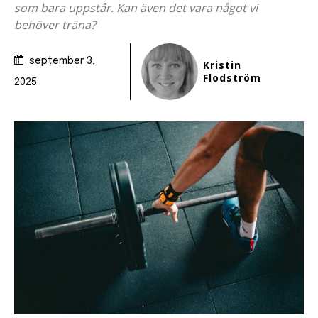
som bara uppstår. Kan även det vara något vi
behöver träna?
september 3,
Kristin
Flodström
2025