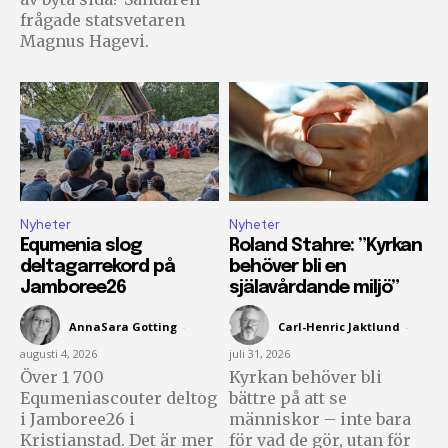
frågade statsvetaren
Magnus Hagevi.
Nyheter
Nyheter
Equmenia slog
Roland Stahre: ”Kyrkan
deltagarrekord på
behöver bli en
Jamboree26
själavårdande miljö”
AnnaSara Gotting
-
Carl-Henric Jaktlund
-
augusti 4, 2026
juli 31, 2026
Över 1 700
Kyrkan behöver bli
Equmeniascouter deltog
bättre på att se
i Jamboree26 i
människor – inte bara
Kristianstad. Det är mer
för vad de gör, utan för