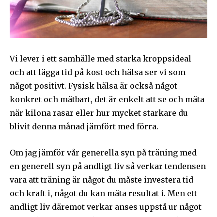
Vi lever i ett samhälle med starka kroppsideal
och att lägga tid på kost och hälsa ser vi som
något positivt. Fysisk hälsa är också något
konkret och mätbart, det är enkelt att se och mäta
Följ Sändarens nyhetsbrev och
bli uppdaterad på det senaste
när kilona rasar eller hur mycket starkare du
blivit denna månad jämfört med förra.
För att prenumerera: Ange din e-postadress och klicka på
prenumerationsknappen. Oroa dig inte, vi respekterar din
Om jag jämför vår generella syn på träning med
integritet och kommer inte att skicka skräppost till din
inkorg.
en generell syn på andligt liv så verkar tendensen
vara att träning är något du måste investera tid
Prenumerera på Sändarens nyhetsbrev.
och kraft i, något du kan mäta resultat i. Men ett
andligt liv däremot verkar anses uppstå ur något