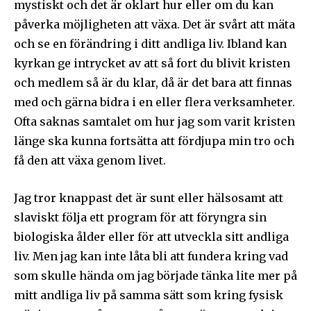
mystiskt och det är oklart hur eller om du kan
påverka möjligheten att växa. Det är svårt att mäta
och se en förändring i ditt andliga liv. Ibland kan
Jag godkänner integritetspolicyn
kyrkan ge intrycket av att så fort du blivit kristen
och medlem så är du klar, då är det bara att finnas
med och gärna bidra i en eller flera verksamheter.
Ofta saknas samtalet om hur jag som varit kristen
Ladda ner som PDF
länge ska kunna fortsätta att fördjupa min tro och
få den att växa genom livet.
Jag tror knappast det är sunt eller hälsosamt att
slaviskt följa ett program för att föryngra sin
biologiska ålder eller för att utveckla sitt andliga
liv. Men jag kan inte låta bli att fundera kring vad
som skulle hända om jag började tänka lite mer på
mitt andliga liv på samma sätt som kring fysisk