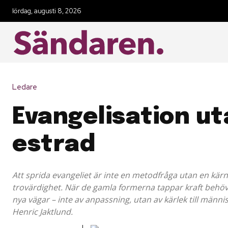
lördag, augusti 8, 2026
Ledare
Evangelisation u
estrad
Att sprida evangeliet är inte en metodfråga utan en kärn
trovärdighet. När de gamla formerna tappar kraft behö
nya vägar – inte av anpassning, utan av kärlek till männi
Henric Jaktlund.