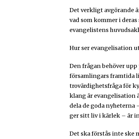
Det verkligt avgörande ä
vad som kommer i deras s
evangelistens huvudsakli
Hur ser evangelisation ut
Den frågan behöver upp p
församlingars framtida li
trovärdighetsfråga för k
klang är evangelisation ä
dela de goda nyheterna –
ger sitt liv i kärlek – är 
Det ska förstås inte ske