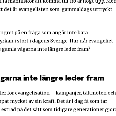
vi få människor att komma till tro är högt upp. Me
 att det är evangelisten som, gammaldags uttryckt,
ngret på en fråga som angår inte bara
kan i stort i dagens Sverige: Hur når evangeliet
e gamla vägarna inte längre leder fram?
garna inte längre leder fram
ler för evangelisation – kampanjer, tältmöten oc
pat mycket av sin kraft. Det är i dag få som tar
ll estrad på det sätt som tidigare generationer gjor