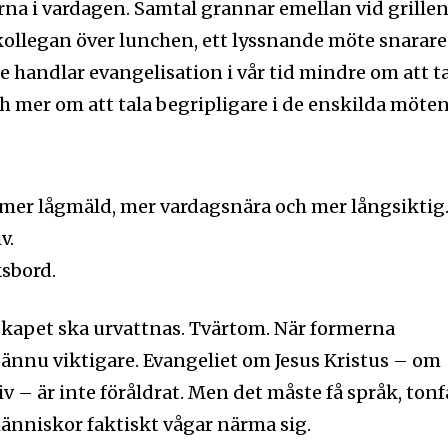
na i vardagen. Samtal grannar emellan vid grillen
ollegan över lunchen, ett lyssnande möte snarare
ke handlar evangelisation i vår tid mindre om att t
h mer om att tala begripligare i de enskilda möten
 mer lågmäld, mer vardagsnära och mer långsiktig
v.
sbord.
skapet ska urvattnas. Tvärtom. När formerna
t ännu viktigare. Evangeliet om Jesus Kristus – om
iv – är inte föråldrat. Men det måste få språk, tonf
niskor faktiskt vågar närma sig.