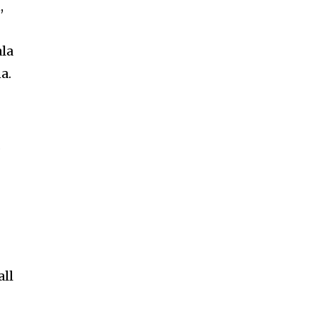
,
ala
a.
.
all