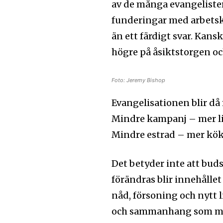
av de många evangelister
funderingar med arbetsk
än ett färdigt svar. Kans
högre på åsiktstorgen oc
Foto: Jeremy Bishop
Evangelisationen blir då
Mindre kampanj – mer li
Mindre estrad – mer kök
Det betyder inte att bud
förändras blir innehålle
nåd, försoning och nytt l
och sammanhang som män