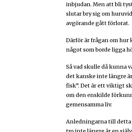
Följ Sändarens 
inbjudan. Men att bli tys
och bli uppdate
slutar bry sig om huruvid
senaste
avgörande gått förlorat.
För att prenumerera: Ange din e-
Därför är frågan om hur k
prenumerationsknappen. Oroa dig 
något som borde ligga h
och kommer inte att skicka skräpp
Så vad skulle då kunna v
det kanske inte längre 
Ladda ner som PDF
fisk”. Det är ett viktigt 
om den enskilde förkun
gemensamma liv.
Anledningarna till detta 
tro inte längre är en sjä