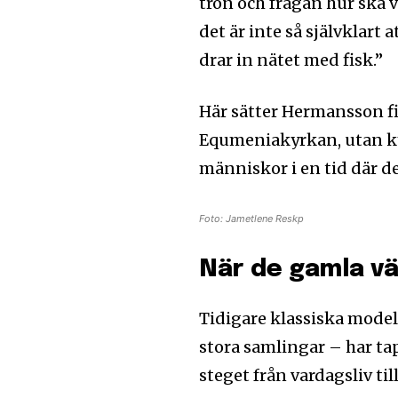
tron och frågan hur ska 
det är inte så självklart
drar in nätet med fisk.”
Här sätter Hermansson fi
Equmeniakyrkan, utan kyr
människor i en tid där d
Foto: Jametlene Reskp
När de gamla vä
Tidigare klassiska model
stora samlingar – har tap
steget från vardagsliv ti