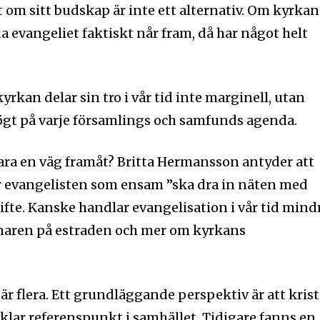
nyhetsbrev
Prenumerera 
t om sitt budskap är inte ett alternativ. Om kyrkan
rad på det
a evangeliet faktiskt når fram, då har något helt
Jag 
postadress och klicka på
yrkan delar sin tro i vår tid inte marginell, utan
inte, vi respekterar din integritet
ögt på varje församlings och samfunds agenda.
ost till din inkorg.
ara en väg framåt? Britta Hermansson antyder att
är evangelisten som ensam ”ska dra in näten med
skifte. Kanske handlar evangelisation i vår tid mind
naren på estraden och mer om kyrkans
är flera. Ett grundläggande perspektiv är att kris
lvklar referenspunkt i samhället. Tidigare fanns en