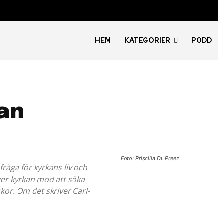
HEM
KATEGORIER
PODD
tan
Foto: Priscilla Du Preez
fråga för kyrkans liv och
ver kyrkan mod att söka
skor. Om det skriver Carl-