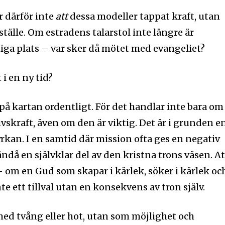
r därför inte
att
dessa modeller tappat kraft, utan
tälle. Om estradens talarstol inte längre är
ga plats – var sker då mötet med evangeliet?
 i en ny tid?
å kartan ordentligt. För det handlar inte bara om
vskraft, även om den är viktig. Det är i grunden e
yrkan. I en samtid där mission ofta ges en negativ
ndå en självklar del av den kristna trons väsen. At
 om en Gud som skapar i kärlek, söker i kärlek oc
inte ett tillval utan en konsekvens av tron själv.
 med tvång eller hot, utan som möjlighet och