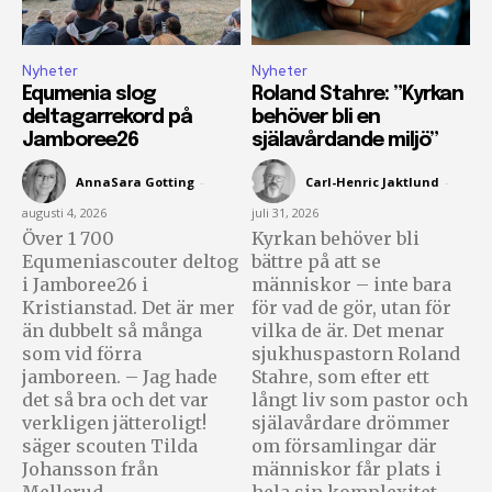
Nyheter
Nyheter
Equmenia slog
Roland Stahre: ”Kyrkan
deltagarrekord på
behöver bli en
Jamboree26
själavårdande miljö”
AnnaSara Gotting
-
Carl-Henric Jaktlund
-
augusti 4, 2026
juli 31, 2026
Över 1 700
Kyrkan behöver bli
Equmeniascouter deltog
bättre på att se
i Jamboree26 i
människor – inte bara
Kristianstad. Det är mer
för vad de gör, utan för
än dubbelt så många
vilka de är. Det menar
som vid förra
sjukhuspastorn Roland
jamboreen. – Jag hade
Stahre, som efter ett
det så bra och det var
långt liv som pastor och
verkligen jätteroligt!
själavårdare drömmer
säger scouten Tilda
om församlingar där
Johansson från
människor får plats i
Mellerud.
hela sin komplexitet.