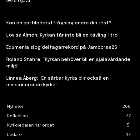
Ge en gåva
Kan en partiledarutfrågning ändra din röst?
Lovisa Almén: Kyrkan får inte bli en tävling i tro
Equmenia slog deltagarrekord på Jamboree26
Roland Stahre: ”Kyrkan behöver bli en själavårdande
miljö”
Linnea Åberg: ”En sårbar kyrka blir också en
missionerande kyrka”
Nyheter
266
Reflektion
77
Kyrkoledaren har ordet
51
Ledare
47