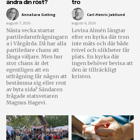
ändra din röst?
tro
AnnaSara Gotting
-
Carl-Henric Jaktlund
-
augusti 7, 2026
augusti 6, 2026
Nästa vecka startar
Lovisa Almén längtar
partiledarutfrågningarn
efter en kyrka där tron
a i Vårgårda. Då har alla
inte mäts och där både
partiledare chans att
tvivel och olikheter får
fånga väljare. Men hur
plats. En kyrka där
stor chans är det
ingen behöver bevisa att
egentligen att en
den är tillräckligt
utfrågning får någon att
kristen.
bestämma sig eller rent
av byta sida? Sändaren
frågade statsvetaren
Magnus Hagevi.