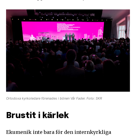
Ortodoxa kyrkoledare förenades i bönen Vår Fader. Foto: SKR
Brustit i kärlek
Ekumenik inte bara för den internkyrkliga