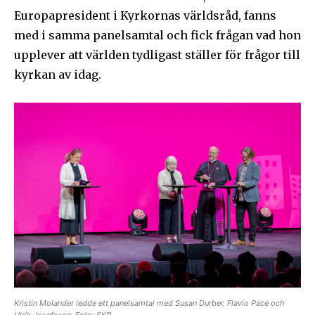
integritet och kommer inte att skicka skräppost till din
Europapresident i Kyrkornas världsråd, fanns
inkorg.
med i samma panelsamtal och fick frågan vad hon
upplever att världen tydligast ställer för frågor till
Prenumerera på Sändarens nyhetsbrev.
kyrkan av idag.
Jag godkänner integritetspolicyn
Ladda ner som PDF
Kristin Molander ledde ett panelsamtal med Susan Durber, Flavio Pace och
Ulrik Josefsson. Foto: SKR