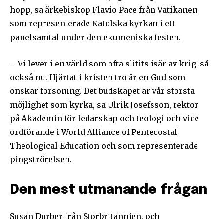
hopp, sa ärkebiskop Flavio Pace från Vatikanen
som representerade Katolska kyrkan i ett
panelsamtal under den ekumeniska festen.
– Vi lever i en värld som ofta slitits isär av krig, så
också nu. Hjärtat i kristen tro är en Gud som
önskar försoning. Det budskapet är vår största
möjlighet som kyrka, sa Ulrik Josefsson, rektor
på Akademin för ledarskap och teologi och vice
ordförande i World Alliance of Pentecostal
Theological Education och som representerade
pingströrelsen.
Följ Sändarens nyhetsbrev och
bli uppdaterad på det senaste
Den mest utmanande frågan
För att prenumerera: Ange din e-postadress och klicka på
prenumerationsknappen. Oroa dig inte, vi respekterar din
Susan Durber från Storbritannien, och