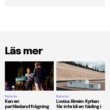
Läs mer
Nyheter
Nyheter
Kan en
Lovisa Almén: Kyrkan
partiledarutfrågning
får inte bli en tävling i