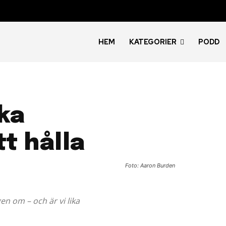
HEM
KATEGORIER
PODD
ka
tt hålla
Foto: Aaron Burden
gen om – och är vi lika