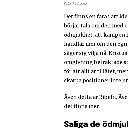
Foto: Rod Long
Det finns en fara i att i
börjar tala om den med e
ödmjukhet, att kampen fö
handlar mer om den egn
säger sig vilja nå. Kris
omgivning betraktade som
för att allt är tillåtet, 
skarpa positioner inte u
Även detta är Bibeln. Äv
det finns mer.
Saliga de ödmju