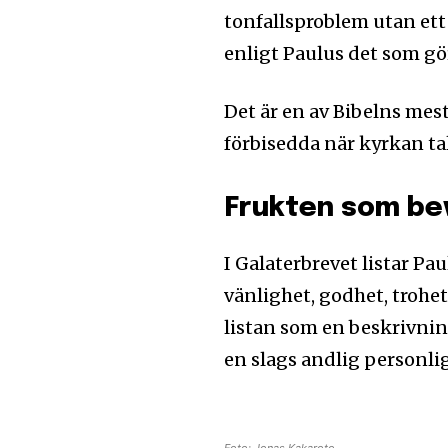
tonfallsproblem utan et
senaste
enligt Paulus det som gör
För att prenumerera: Ange din e-
prenumerationsknappen. Oroa dig 
Det är en av Bibelns mes
och kommer inte att skicka skräpp
förbisedda när kyrkan ta
Frukten som be
Ladda ner som PDF
I Galaterbrevet listar Pau
vänlighet, godhet, trohet
listan som en beskrivnin
en slags andlig personli
Foto: Jonas Kakaroto