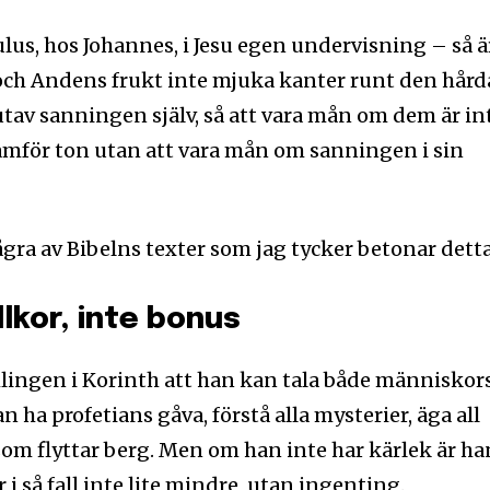
aulus, hos Johannes, i Jesu egen undervisning – så ä
ch Andens frukt inte mjuka kanter runt den hård
utav sanningen själv, så att vara mån om dem är in
ramför ton utan att vara mån om sanningen i sin
ågra av Bibelns texter som jag tycker betonar detta
lkor, inte bonus
amlingen i Korinth att han kan tala både människor
n ha profetians gåva, förstå alla mysterier, äga all
om flyttar berg. Men om han inte har kärlek är ha
 i så fall inte lite mindre, utan ingenting.