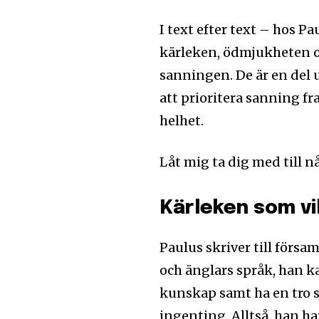
I text efter text – hos P
kärleken, ödmjukheten o
sanningen. De är en del 
att prioritera sanning f
helhet.
Låt mig ta dig med till n
Kärleken som vil
Paulus skriver till förs
och änglars språk, han ka
kunskap samt ha en tro s
ingenting. Alltså, han har