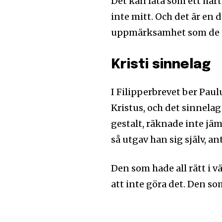
Det kan låta som ett hårt
inte mitt. Och det är en 
uppmärksamhet som de te
Kristi sinnelag
I Filipperbrevet ber Pau
Kristus, och det sinnela
gestalt, räknade inte j
så utgav han sig själv, a
Den som hade all rätt i v
att inte göra det. Den so