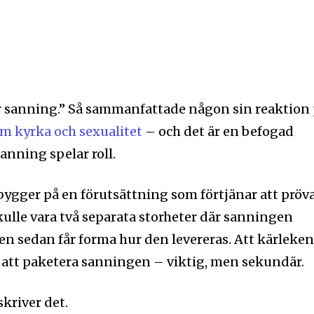
er sanning.” Så sammanfattade någon sin reaktion
om kyrka och sexualitet
– och det är en befogad
Sanning spelar roll.
gger på en förutsättning som förtjänar att pröva
kulle vara två separata storheter där sanningen
n sedan får forma hur den levereras. Att kärleke
t att paketera sanningen – viktig, men sekundär.
skriver det.