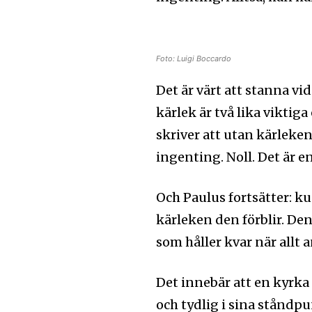
Foto: Luigi Boccardo
Det är värt att stanna v
kärlek är två lika vikti
skriver att utan kärleken
ingenting. Noll. Det är 
Och Paulus fortsätter: k
kärleken den förblir. Den
som håller kvar när allt 
Det innebär att en kyrka
Följ Sändarens 
och tydlig i sina ståndpu
och bli uppdate