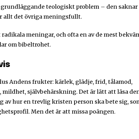
t grundläggande teologiskt problem – den saknar
 allt det övriga meningsfullt.
Jag 
postadress och klicka på
inte, vi respekterar din integritet
t radikala meningar, och ofta en av de mest bekvä
ost till din inkorg.
lar om bibeltrohet.
vis
lus Andens frukter: kärlek, glädje, frid, tålamod,
, mildhet, självbehärskning. Det är lätt att läsa de
g av hur en trevlig kristen person ska bete sig, s
ghetsprofil. Men det är att missa poängen.