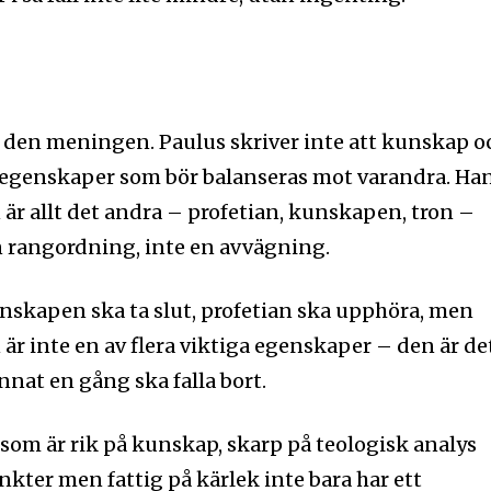
id den meningen. Paulus skriver inte att kunskap o
ga egenskaper som bör balanseras mot varandra. Ha
 är allt det andra – profetian, kunskapen, tron –
en rangordning, inte en avvägning.
unskapen ska ta slut, profetian ska upphöra, men
 är inte en av flera viktiga egenskaper – den är de
annat en gång ska falla bort.
 som är rik på kunskap, skarp på teologisk analys
nyhetsbrev
Prenumerera 
nkter men fattig på kärlek inte bara har ett
rad på det