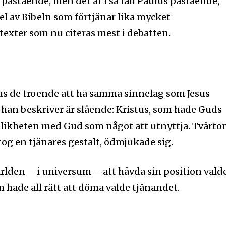
 påstående, men det är i så fall Paulus påstående,
del av Bibeln som förtjänar lika mycket
xter som nu citeras mest i debatten.
lus de troende att ha samma sinnelag som Jesus
g han beskriver är slående: Kristus, som hade Guds
ämlikheten med Gud som något att utnyttja. Tvärt
ntog en tjänares gestalt, ödmjukade sig.
ärlden – i universum – att hävda sin position vald
m hade all rätt att döma valde tjänandet.