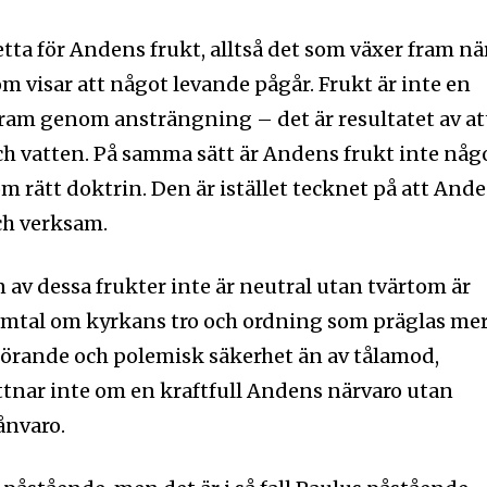
tta för Andens frukt, alltså det som växer fram nä
m visar att något levande pågår. Frukt är inte en
ram genom ansträngning – det är resultatet av at
 och vatten. På samma sätt är Andens frukt inte någ
 rätt doktrin. Den är istället tecknet på att And
ch verksam.
 av dessa frukter inte är neutral utan tvärtom är
samtal om kyrkans tro och ordning som präglas me
görande och polemisk säkerhet än av tålamod,
ttnar inte om en kraftfull Andens närvaro utan
ånvaro.