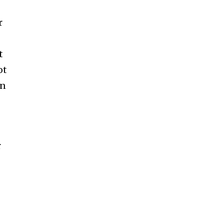
r
t
ot
en
r