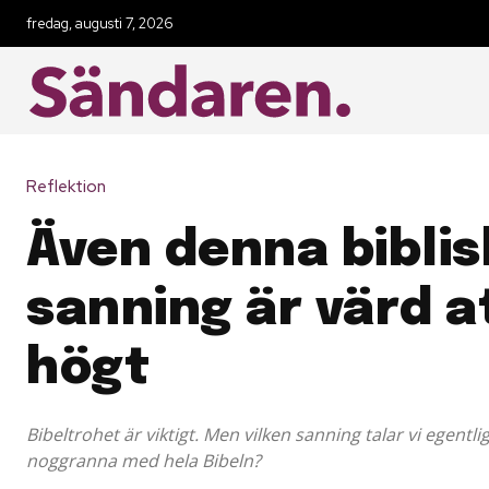
fredag, augusti 7, 2026
Reflektion
Även denna biblis
sanning är värd a
högt
Bibeltrohet är viktigt. Men vilken sanning talar vi egentli
noggranna med hela Bibeln?