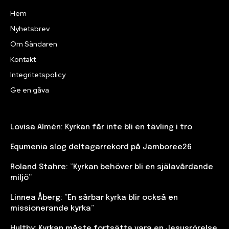
Hem
Nyhetsbrev
Om Sändaren
Kontakt
Integritetspolicy
Ge en gåva
Lovisa Almén: Kyrkan får inte bli en tävling i tro
Equmenia slog deltagarrekord på Jamboree26
Roland Stahre: ”Kyrkan behöver bli en själavårdande
miljö”
Linnea Åberg: ”En sårbar kyrka blir också en
missionerande kyrka”
Hultby: Kyrkan måste fortsätta vara en Jesusrörelse