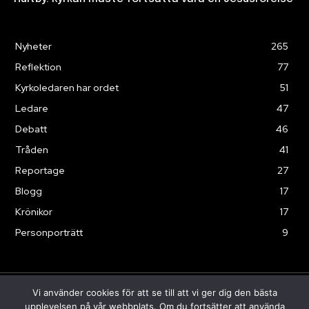
Nyheter
265
Reflektion
77
Kyrkoledaren har ordet
51
Ledare
47
Debatt
46
Tråden
41
Reportage
27
Blogg
17
Krönikor
17
Personporträtt
9
Vi använder cookies för att se till att vi ger dig den bästa
© Sändaren 2025
upplevelsen på vår webbplats. Om du fortsätter att använda