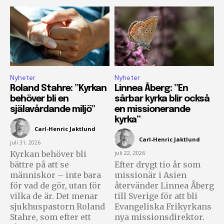
Nyheter
Nyheter
Roland Stahre: ”Kyrkan
Linnea Åberg: ”En
behöver bli en
sårbar kyrka blir också
själavårdande miljö”
en missionerande
kyrka”
Carl-Henric Jaktlund
-
Carl-Henric Jaktlund
-
juli 31, 2026
Kyrkan behöver bli
juli 22, 2026
bättre på att se
Efter drygt tio år som
människor – inte bara
missionär i Asien
för vad de gör, utan för
återvänder Linnea Åberg
vilka de är. Det menar
till Sverige för att bli
sjukhuspastorn Roland
Evangeliska Frikyrkans
Stahre, som efter ett
nya missionsdirektor.