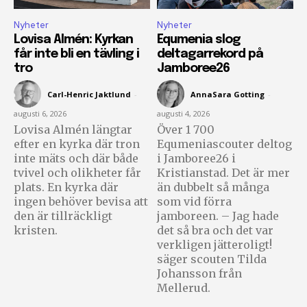
Nyheter
Nyheter
Lovisa Almén: Kyrkan
Equmenia slog
får inte bli en tävling i
deltagarrekord på
tro
Jamboree26
Carl-Henric Jaktlund
-
AnnaSara Gotting
-
augusti 6, 2026
augusti 4, 2026
Lovisa Almén längtar
Över 1 700
efter en kyrka där tron
Equmeniascouter deltog
inte mäts och där både
i Jamboree26 i
tvivel och olikheter får
Kristianstad. Det är mer
plats. En kyrka där
än dubbelt så många
ingen behöver bevisa att
som vid förra
den är tillräckligt
jamboreen. – Jag hade
kristen.
det så bra och det var
verkligen jätteroligt!
säger scouten Tilda
Johansson från
Mellerud.