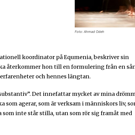
Foto: Ahmad Odeh
nationell koordinator på Equmenia, beskriver sin
a återkommer hon till en formulering från en så
erfarenheter och hennes längtan.
e substantiv”. Det innefattar mycket av mina dröm
rka som agerar, som är verksam i människors liv, s
a som inte står stilla, utan som rör sig framåt med