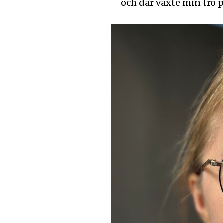
– och där växte min tro på
senaste
För att prenumerera: Ange din e-
prenumerationsknappen. Oroa dig 
och kommer inte att skicka skräpp
Ladda ner som PDF