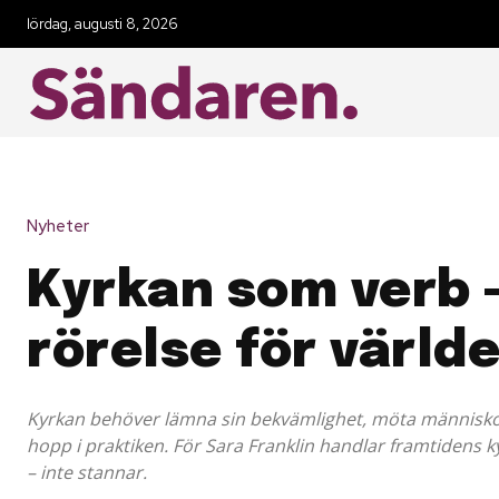
lördag, augusti 8, 2026
Nyheter
Kyrkan som verb –
rörelse för värld
Kyrkan behöver lämna sin bekvämlighet, möta människo
hopp i praktiken. För Sara Franklin handlar framtidens 
– inte stannar.