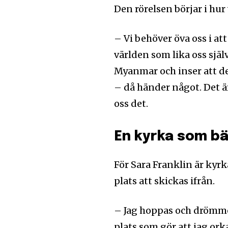
Den rörelsen börjar i hur
– Vi behöver öva oss i at
världen som lika oss sjä
Myanmar och inser att de
– då händer något. Det ä
oss det.
En kyrka som bä
För Sara Franklin är kyrk
plats att skickas ifrån.
– Jag hoppas och drömme
plats som gör att jag or