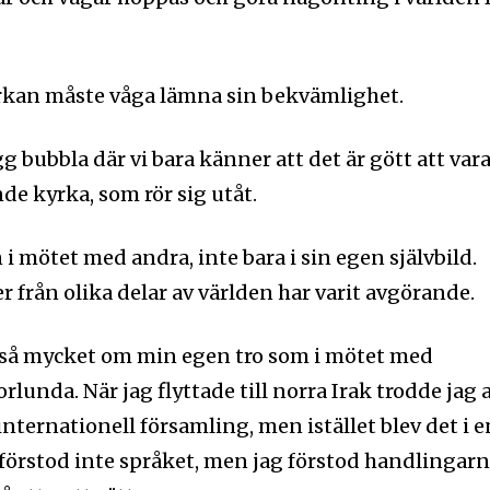
yrkan måste våga lämna sin bekvämlighet.
g bubbla där vi bara känner att det är gött att vara
de kyrka, som rör sig utåt.
 mötet med andra, inte bara i sin egen självbild.
 från olika delar av världen har varit avgörande.
g så mycket om min egen tro som i mötet med
unda. När jag flyttade till norra Irak trodde jag 
 internationell församling, men istället blev det i e
nyhetsbrev
Prenumerera 
g förstod inte språket, men jag förstod handlingar
rad på det