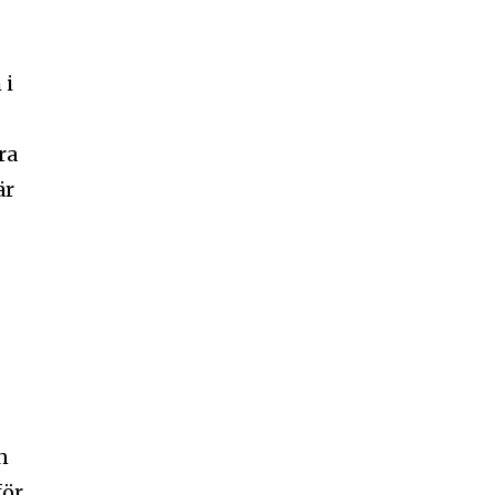
 i
ra
är
n
för