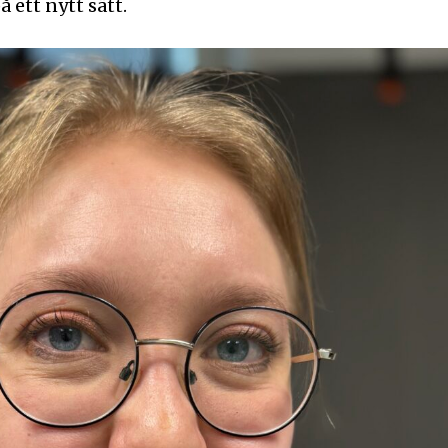
 ett nytt sätt.
Jag 
postadress och klicka på
inte, vi respekterar din integritet
ost till din inkorg.