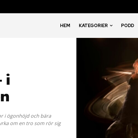
HEM
KATEGORIER
PODD
 i
en
r i ögonhöjd och bära
kyrka om en tro som rör sig