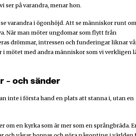
 vi ser på varandra, menar hon.
t se varandra i ögonhöjd. Att se människor runt om
lva. När man möter ungdomar som flytt från
ras drömmar, intressen och funderingar liknar vå
r i mötet med andra människor som vi verkligen l
r – och sänder
an inte i första hand en plats att stanna i, utan en
r om en kyrka som är mer som en språngbräda. E
kar och vågar hoppas och göra någonting i världen 