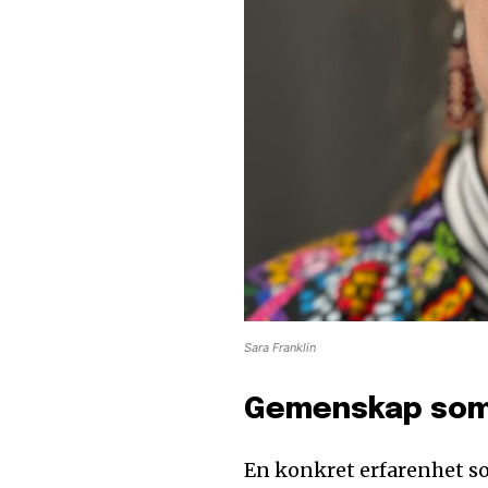
Sara Franklin
Gemenskap som 
En konkret erfarenhet so