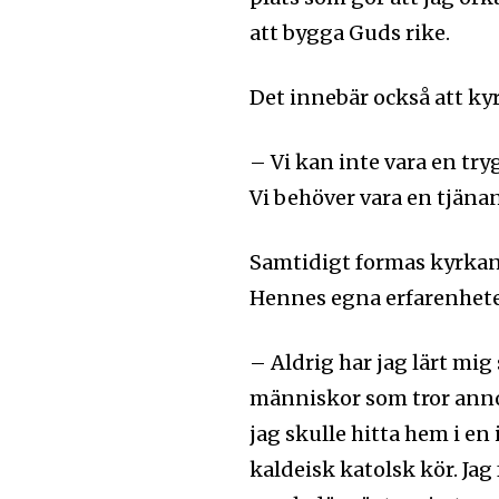
att bygga Guds rike.
Det innebär också att k
– Vi kan inte vara en tryg
Vi behöver vara en tjänan
Samtidigt formas kyrkan i
Hennes egna erfarenheter
– Aldrig har jag lärt mi
människor som tror annorl
jag skulle hitta hem i en
Följ Sändarens 
kaldeisk katolsk kör. Ja
och bli uppdate