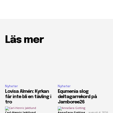
Läs mer
Nyheter
Nyheter
Lovisa Almén: Kyrkan
Equmenia slog
får inte bli en tävling i
deltagarrekord på
tro
Jamboree26
Carl-Henric Jaktlund
-
AnnaSara Gotting
-
augusti 4, 2026