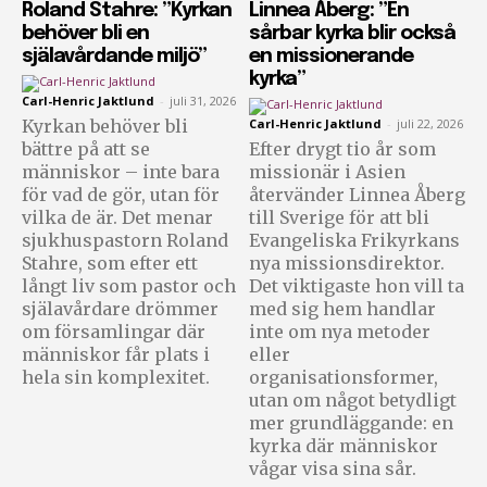
Roland Stahre: ”Kyrkan
Linnea Åberg: ”En
behöver bli en
sårbar kyrka blir också
själavårdande miljö”
en missionerande
kyrka”
Carl-Henric Jaktlund
-
juli 31, 2026
Kyrkan behöver bli
Carl-Henric Jaktlund
-
juli 22, 2026
bättre på att se
Efter drygt tio år som
människor – inte bara
missionär i Asien
för vad de gör, utan för
återvänder Linnea Åberg
vilka de är. Det menar
till Sverige för att bli
sjukhuspastorn Roland
Evangeliska Frikyrkans
Stahre, som efter ett
nya missionsdirektor.
långt liv som pastor och
Det viktigaste hon vill ta
själavårdare drömmer
med sig hem handlar
om församlingar där
inte om nya metoder
människor får plats i
eller
hela sin komplexitet.
organisationsformer,
utan om något betydligt
mer grundläggande: en
kyrka där människor
vågar visa sina sår.