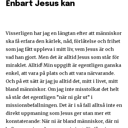
Enbart Jesus kan
Följ Sändarens nyhetsbrev och
Visserligen har jag en längtan efter att människor
bli uppdaterad på det senaste
ska få erfara den kärlek, nåd, förlåtelse och frihet
som jag fått uppleva i mitt liv, vem Jesus är och
För att prenumerera: Ange din e-postadress och klicka på
prenumerationsknappen. Oroa dig inte, vi respekterar din
vad han gjort. Men det är alltid Jesus som står för
integritet och kommer inte att skicka skräppost till din
miraklet. Alltid! Min uppgift är egentligen ganska
inkorg.
enkel, att vara på plats och att vara närvarande.
Och på ett sätt är jag ju alltid det, mitt i livet, mitt
Prenumerera på Sändarens nyhetsbrev.
bland människor. Om jag inte misstolkat det helt
så står det egentligen ”när ni går ut” i
missionsbefallningen. Det är i så fall alltså inte en
direkt uppmaning som Jesus ger utan mer ett
Jag godkänner integritetspolicyn
konstaterande: När ni är bland människor, där ni