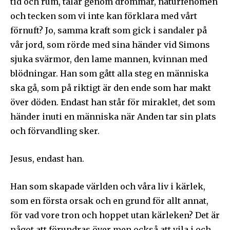
tid och rum, talar genom drömmar, naturfenomen
och tecken som vi inte kan förklara med vårt
förnuft? Jo, samma kraft som gick i sandaler på
vår jord, som rörde med sina händer vid Simons
sjuka svärmor, den lame mannen, kvinnan med
blödningar. Han som gått alla steg en människa
ska gå, som på riktigt är den ende som har makt
över döden. Endast han står för miraklet, det som
händer inuti en människa när Anden tar sin plats
och förvandling sker.
Jesus, endast han.
Han som skapade världen och våra liv i kärlek,
som en första orsak och en grund för allt annat,
för vad vore tron och hoppet utan kärleken? Det är
något att förundras över men också att vila i och