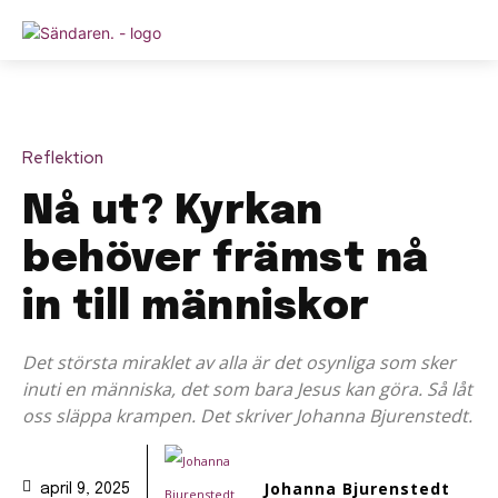
Reflektion
Nå ut? Kyrkan
behöver främst nå
in till människor
Det största miraklet av alla är det osynliga som sker
inuti en människa, det som bara Jesus kan göra. Så låt
oss släppa krampen. Det skriver Johanna Bjurenstedt.
Johanna Bjurenstedt
april 9, 2025