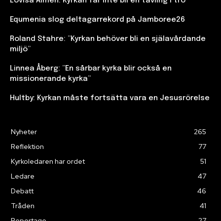
Lovisa Almén: Kyrkan får inte bli en tävling i tro
Equmenia slog deltagarrekord på Jamboree26
Roland Stahre: ”Kyrkan behöver bli en själavårdande
miljö”
Linnea Åberg: ”En sårbar kyrka blir också en
missionerande kyrka”
Hultby: Kyrkan måste fortsätta vara en Jesusrörelse
Nyheter
265
Reflektion
77
Kyrkoledaren har ordet
51
Ledare
47
Debatt
46
Tråden
41
Reportage
27