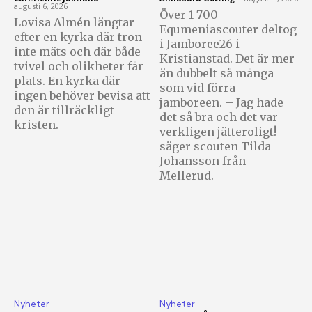
augusti 6, 2026
Över 1 700
Lovisa Almén längtar
Equmeniascouter deltog
efter en kyrka där tron
i Jamboree26 i
inte mäts och där både
Kristianstad. Det är mer
tvivel och olikheter får
än dubbelt så många
plats. En kyrka där
som vid förra
ingen behöver bevisa att
jamboreen. – Jag hade
den är tillräckligt
det så bra och det var
kristen.
verkligen jätteroligt!
säger scouten Tilda
Johansson från
Mellerud.
Nyheter
Nyheter