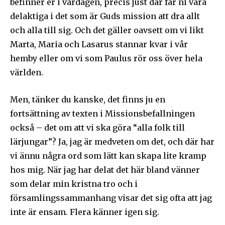
befinner er i vardagen, precis just där får ni vara
delaktiga i det som är Guds mission att dra allt
och alla till sig. Och det gäller oavsett om vi likt
Marta, Maria och Lasarus stannar kvar i vår
Ladda ner som PDF
hemby eller om vi som Paulus rör oss över hela
världen.
Men, tänker du kanske, det finns ju en
fortsättning av texten i Missionsbefallningen
också – det om att vi ska göra “alla folk till
lärjungar”? Ja, jag är medveten om det, och där har
vi ännu några ord som lätt kan skapa lite kramp
hos mig. När jag har delat det här bland vänner
som delar min kristna tro och i
församlingssammanhang visar det sig ofta att jag
inte är ensam. Flera känner igen sig.