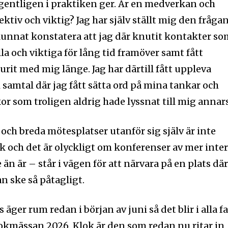
gentligen i praktiken ger. Är en medverkan och
ektiv och viktig? Jag har själv ställt mig den fråga
nnat konstatera att jag där knutit kontakter so
nyhetsbrev
Prenumerera 
lla och viktiga för lång tid framöver samt fått
rad på det
urit med mig länge. Jag har därtill fått uppleva
i samtal där jag fått sätta ord på mina tankar och
Jag 
or som troligen aldrig hade lyssnat till mig annars
postadress och klicka på
inte, vi respekterar din integritet
ost till din inkorg.
ch breda mötesplatser utanför sig själv är inte
lk och det är olyckligt om konferenser av mer inte
 än är – står i vägen för att närvara på en plats dä
 ske så påtagligt.
ger rum redan i början av juni så det blir i alla fa
kmässan 2026. Klok är den som redan nu ritar in