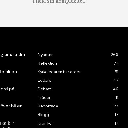
i hela sin komplexitet.
Nyheter
266
ng ändra din
Reflektion
77
Kyrkoledaren har ordet
51
te bli en
Ledare
47
Debatt
46
kord på
Tråden
41
Reportage
27
över bli en
Blogg
17
Krönikor
17
ka blir