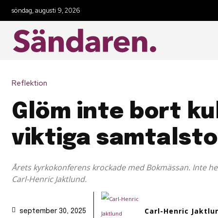
söndag, augusti 9, 2026
Reflektion
Glöm inte bort ku
viktiga samtalst
Årets kyrkokonferens krockade med Bokmässan. Inte hel
Carl-Henric Jaktlund.
Carl-Henric Jaktlu
september 30, 2025