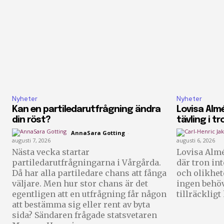
Nyheter
Nyheter
Kan en partiledarutfrågning ändra
Lovisa Almé
din röst?
tävling i tr
AnnaSara Gotting
-
augusti 7, 2026
augusti 6, 2026
Nästa vecka startar
Lovisa Almé
partiledarutfrågningarna i Vårgårda.
där tron in
Då har alla partiledare chans att fånga
och olikhet
väljare. Men hur stor chans är det
ingen behöv
egentligen att en utfrågning får någon
tillräckligt
att bestämma sig eller rent av byta
sida? Sändaren frågade statsvetaren