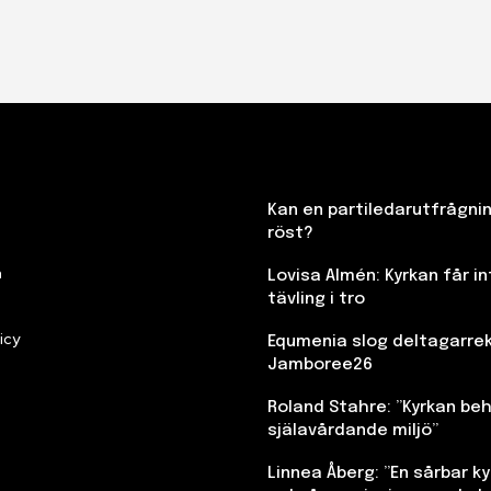
Kan en partiledarutfrågni
röst?
n
Lovisa Almén: Kyrkan får in
tävling i tro
icy
Equmenia slog deltagarre
Jamboree26
Roland Stahre: ”Kyrkan beh
själavårdande miljö”
Linnea Åberg: ”En sårbar kyr