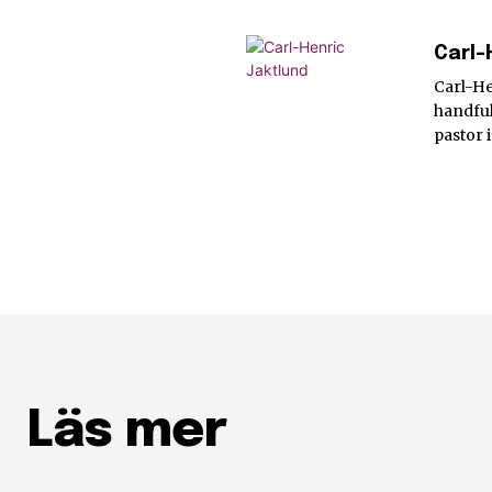
Carl-
Carl-He
handful
pastor 
Läs mer