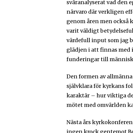
svåranalyserat vad den e
närvaro där verkligen eff
genom åren men också ku
Följ Sändarens 
varit väldigt betydelsefu
och bli uppdate
värdefull input som jag b
senaste
glädjen i att finnas med 
funderingar till människ
För att prenumerera: Ange din e-
prenumerationsknappen. Oroa dig 
och kommer inte att skicka skräpp
Den formen av allmänna o
självklara för kyrkans fo
karaktär – hur viktiga de
Ladda ner som PDF
mötet med omvärlden kan
Nästa års kyrkokonferens ä
ingen krock gentemot Bo