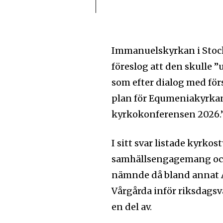
Immanuelskyrkan i Stoc
föreslog att den skulle ”
som efter dialog med förs
plan för Equmeniakyrk
kyrkokonferensen 2026.
I sitt svar listade kyrk
samhällsengagemang och s
nämnde då bland annat A
Vårgårda inför riksdags
en del av.