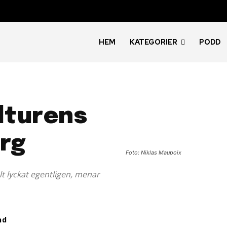
HEM
KATEGORIER
PODD
lturens
org
Foto: Niklas Maupoix
t lyckat egentligen, menar
nd