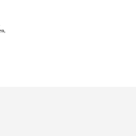
n
en,