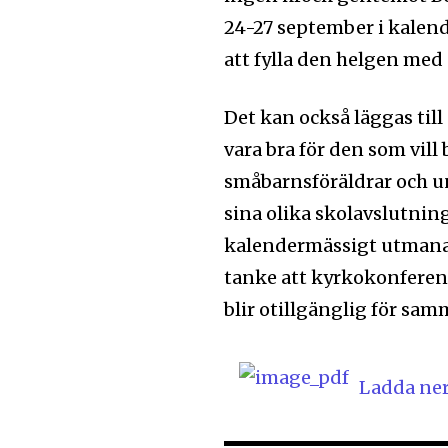
24-27 september i kalend
att fylla den helgen med
Det kan också läggas til
vara bra för den som vi
småbarnsföräldrar och un
sina olika skolavslutning
kalendermässigt utmanand
tanke att kyrkokonferens
blir otillgänglig för sam
Ladda ne