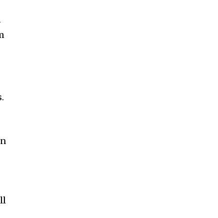
n
m
på Sändarens nyhetsbrev.
godkänner integritetspolicyn
.
rn
r
ll