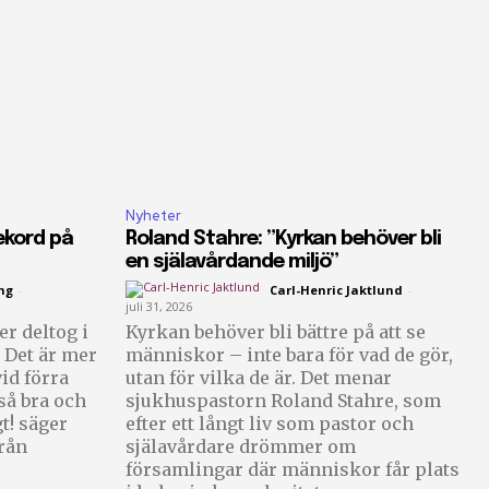
Nyheter
ekord på
Roland Stahre: ”Kyrkan behöver bli
en själavårdande miljö”
ng
-
Carl-Henric Jaktlund
-
juli 31, 2026
r deltog i
Kyrkan behöver bli bättre på att se
 Det är mer
människor – inte bara för vad de gör,
id förra
utan för vilka de är. Det menar
sjukhuspastorn Roland Stahre, som
gt! säger
efter ett långt liv som pastor och
rån
själavårdare drömmer om
församlingar där människor får plats