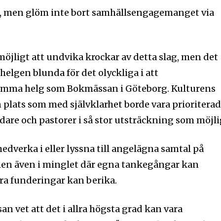
igt, men glöm inte bort samhällsengagemanget via
d möjligt att undvika krockar av detta slag, men det
helgen blunda för det olyckliga i att
amma helg som Bokmässan i Göteborg. Kulturens
n plats som med självklarhet borde vara prioritera
dare och pastorer i så stor utsträckning som möjli
edverka i eller lyssna till angelägna samtal på
 men även i minglet där egna tankegångar kan
ra funderingar kan berika.
n vet att det i allra högsta grad kan vara