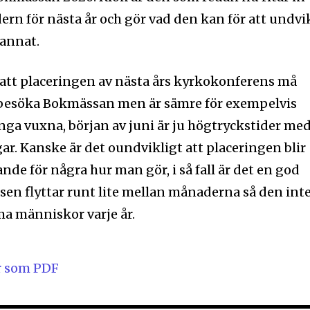
ern för nästa år och gör vad den kan för att undvi
 annat.
l att placeringen av nästa års kyrkokonferens må
ll besöka Bokmässan men är sämre för exempelvis
ga vuxna, början av juni är ju högtryckstider me
ar. Kanske är det oundvikligt att placeringen blir
e för några hur man gör, i så fall är det en god
en flyttar runt lite mellan månaderna så den int
ma människor varje år.
r som PDF