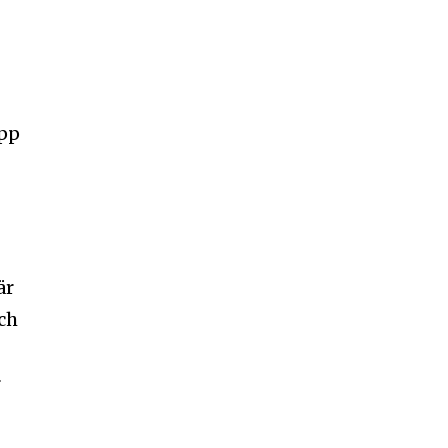
upp
k
är
ch
r