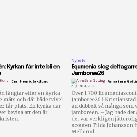
Nyheter
n: Kyrkan får inte bli en
Equmenia slog deltagarr
o
Jamboree26
Carl-Henric Jaktlund
-
AnnaSara Gotti
augusti 4, 2026
n längtar efter en kyrka
Över 1 700 Equmeniascoute
te mäts och där både tvivel
Jamboree26 i Kristianstad.
er får plats. En kyrka där
än dubbelt så många som v
er bevisa att den är
jamboreen. – Jag hade det så bra och
 kristen.
det var verkligen jätteroli
scouten Tilda Johansson f
Mellerud.