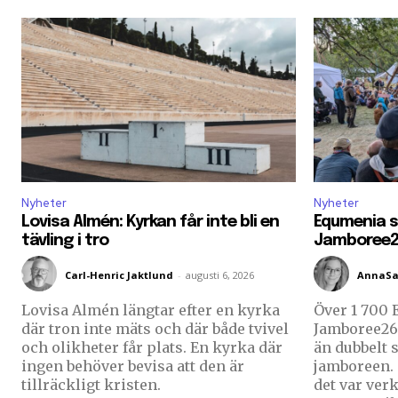
Nyheter
Nyheter
Lovisa Almén: Kyrkan får inte bli en
Equmenia s
tävling i tro
Jamboree
Carl-Henric Jaktlund
-
augusti 6, 2026
AnnaSa
Lovisa Almén längtar efter en kyrka
Över 1 700 
där tron inte mäts och där både tvivel
Jamboree26 
och olikheter får plats. En kyrka där
än dubbelt 
ingen behöver bevisa att den är
jamboreen. – Jag hade det så bra och
tillräckligt kristen.
det var verk