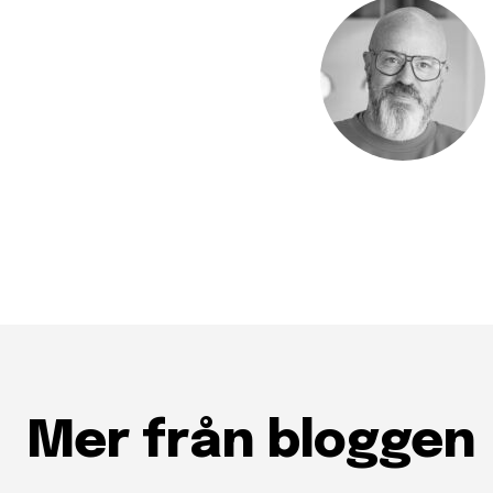
Följ Sändarens 
och bli uppdate
senaste
För att prenumerera: Ange din e-
prenumerationsknappen. Oroa dig 
och kommer inte att skicka skräpp
Ladda ner som PDF
Mer från bloggen