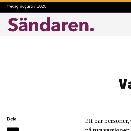
fredag, augusti 7, 2026
V
Dela
Ett par personer,
på nya versionen 