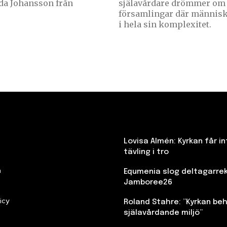
da Johansson från
själavårdare drömmer om
församlingar där människo
i hela sin komplexitet.
Lovisa Almén: Kyrkan får in
tävling i tro
n
Equmenia slog deltagarre
Jamboree26
icy
Roland Stahre: ”Kyrkan beh
själavårdande miljö”