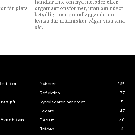
handlar inte om nya metoder eller
r får plats
organisationsformer, utan om något
betydligt mer grundläggande: en
kyrka där människor vågar visa sina
sår.
Nyheter
265
te bli en
Reflektion
77
Kyrkoledaren har ordet
51
kord på
Ledare
47
Debatt
46
över bli en
Tråden
41