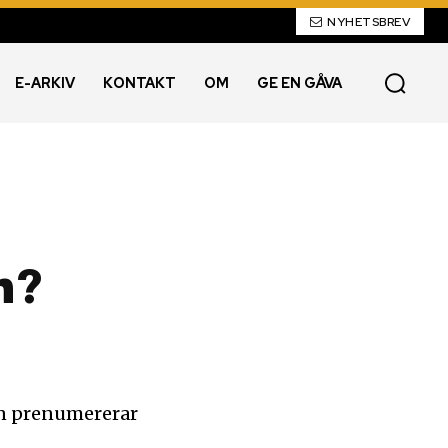
NYHETSBREV
E-ARKIV
KONTAKT
OM
GE EN GÅVA
n?
man prenumererar