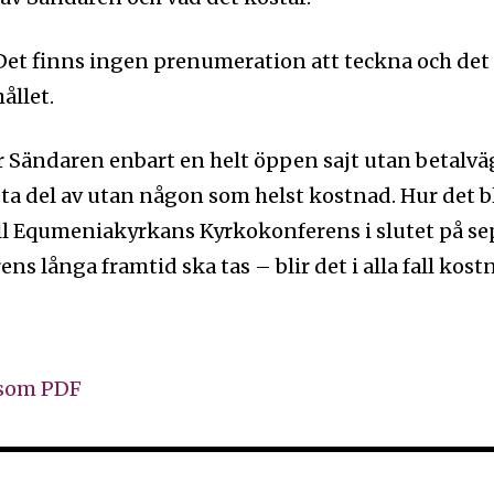
 Det finns ingen prenumeration att teckna och det
ållet.
är Sändaren enbart en helt öppen sajt utan betalvä
 ta del av utan någon som helst kostnad. Hur det bl
till Equmeniakyrkans Kyrkokonferens i slutet på s
s långa framtid ska tas – blir det i alla fall kostn
 som PDF