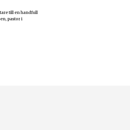
re till en handfull
n, pastor i
på Sändarens nyhetsbrev.
godkänner integritetspolicyn