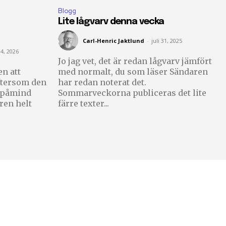
Blogg
Lite lågvarv denna vecka
Carl-Henric Jaktlund
-
juli 31, 2025
4, 2026
Jo jag vet, det är redan lågvarv jämfört
n att
med normalt, du som läser Sändaren
ftersom den
har redan noterat det.
g påmind
Sommarveckorna publiceras det lite
ren helt
färre texter...