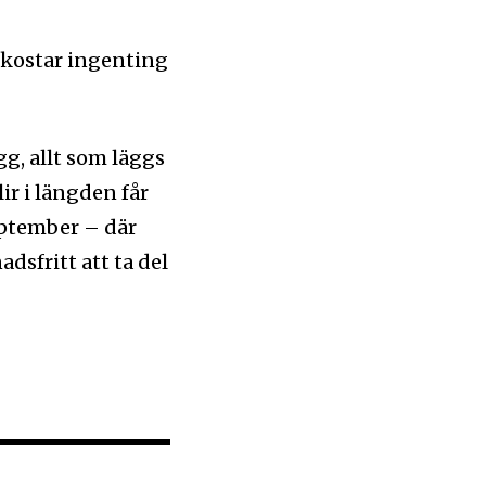
 kostar ingenting
gg, allt som läggs
ir i längden får
eptember – där
adsfritt att ta del