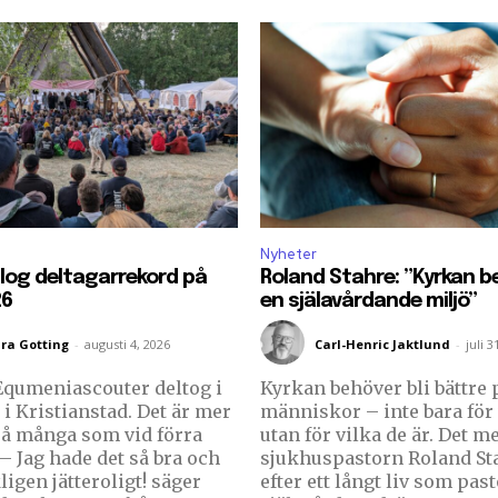
Nyheter
log deltagarrekord på
Roland Stahre: ”Kyrkan be
26
en själavårdande miljö”
ra Gotting
-
augusti 4, 2026
Carl-Henric Jaktlund
-
juli 3
Equmeniascouter deltog i
Kyrkan behöver bli bättre p
i Kristianstad. Det är mer
människor – inte bara för 
så många som vid förra
utan för vilka de är. Det m
sjukhuspastorn Roland St
ligen jätteroligt! säger
efter ett långt liv som pas