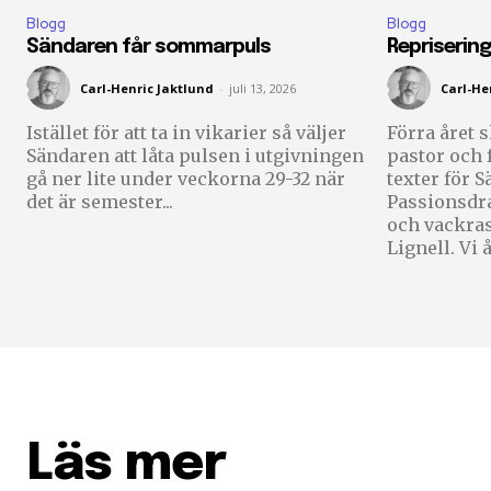
Blogg
Blogg
Sändaren får sommarpuls
Repriserin
Carl-Henric Jaktlund
-
juli 13, 2026
Carl-He
Istället för att ta in vikarier så väljer
Förra året s
Sändaren att låta pulsen i utgivningen
pastor och f
gå ner lite under veckorna 29-32 när
texter för 
det är semester...
Passionsdr
och vackrast
Ligne
Läs mer