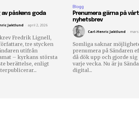
Blogg
g av påskens goda
Prenumera gärna på vårt
nyhetsbrev
nric Jaktlund
-
april 2, 2026
Carl-Henric Jaktlund
-
mars 
krev Fredrik Lignell,
örfattare, tre stycken
Somliga saknar möjlighete
Sändaren utifrån
prenumera på Sändaren e
amat – kyrkans största
då dök upp och gjorde si
e berättelse, enligt
varje vecka. Nu är ju Sända
ll. Vi återpublicerar...
digital...