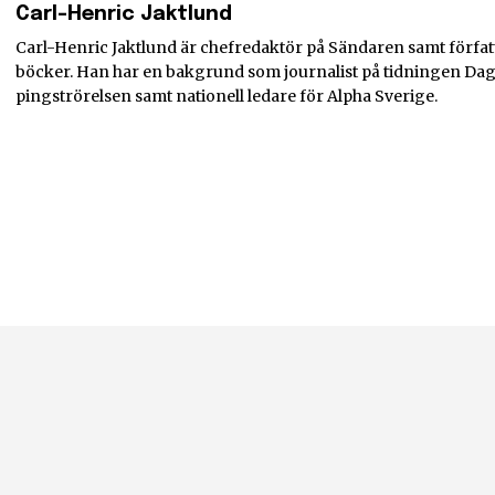
Carl-Henric Jaktlund
Carl-Henric Jaktlund är chefredaktör på Sändaren samt författa
böcker. Han har en bakgrund som journalist på tidningen Dage
pingströrelsen samt nationell ledare för Alpha Sverige.
nyhetsbrev
Prenumerera 
rad på det
Jag 
postadress och klicka på
inte, vi respekterar din integritet
ost till din inkorg.