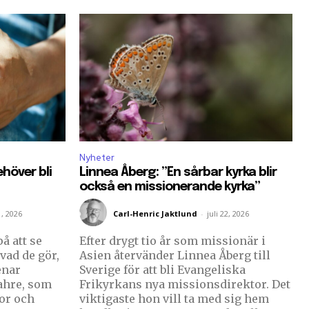
Nyheter
höver bli
Linnea Åberg: ”En sårbar kyrka blir
också en missionerande kyrka”
1, 2026
Carl-Henric Jaktlund
-
juli 22, 2026
å att se
Efter drygt tio år som missionär i
vad de gör,
Asien återvänder Linnea Åberg till
enar
Sverige för att bli Evangeliska
ahre, som
Frikyrkans nya missionsdirektor. Det
tor och
viktigaste hon vill ta med sig hem