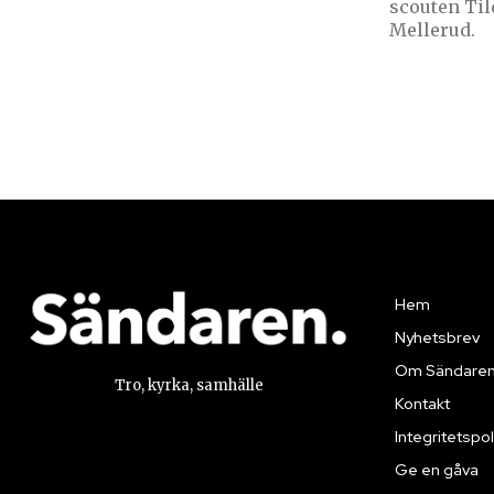
scouten Til
Mellerud.
Hem
Nyhetsbrev
Om Sändare
Tro, kyrka, samhälle
Kontakt
Integritetspol
Ge en gåva