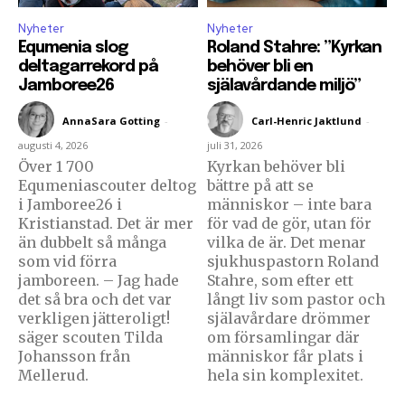
Nyheter
Nyheter
Equmenia slog
Roland Stahre: ”Kyrkan
deltagarrekord på
behöver bli en
Jamboree26
själavårdande miljö”
AnnaSara Gotting
-
Carl-Henric Jaktlund
-
augusti 4, 2026
juli 31, 2026
Över 1 700
Kyrkan behöver bli
Equmeniascouter deltog
bättre på att se
i Jamboree26 i
människor – inte bara
Kristianstad. Det är mer
för vad de gör, utan för
än dubbelt så många
vilka de är. Det menar
som vid förra
sjukhuspastorn Roland
jamboreen. – Jag hade
Stahre, som efter ett
det så bra och det var
långt liv som pastor och
verkligen jätteroligt!
själavårdare drömmer
säger scouten Tilda
om församlingar där
Johansson från
människor får plats i
Mellerud.
hela sin komplexitet.