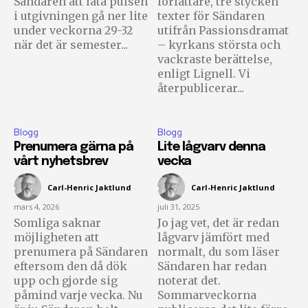
Sändaren att låta pulsen
författare, tre stycken
inkorg.
i utgivningen gå ner lite
texter för Sändaren
under veckorna 29-32
utifrån Passionsdramat
när det är semester...
– kyrkans största och
Prenumerera på Sändarens nyhetsbrev.
vackraste berättelse,
enligt Lignell. Vi
återpublicerar...
Blogg
Blogg
Jag godkänner integritetspolicyn
Prenumera gärna på
Lite lågvarv denna
vårt nyhetsbrev
vecka
Carl-Henric Jaktlund
-
Carl-Henric Jaktlund
-
mars 4, 2026
juli 31, 2025
Somliga saknar
Jo jag vet, det är redan
Ladda ner som PDF
möjligheten att
lågvarv jämfört med
prenumera på Sändaren
normalt, du som läser
eftersom den då dök
Sändaren har redan
upp och gjorde sig
noterat det.
påmind varje vecka. Nu
Sommarveckorna