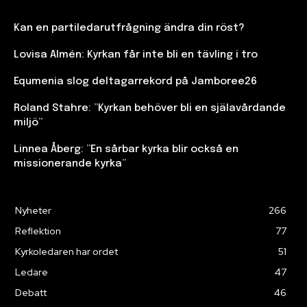
Kan en partiledarutfrågning ändra din röst?
Lovisa Almén: Kyrkan får inte bli en tävling i tro
Equmenia slog deltagarrekord på Jamboree26
Roland Stahre: ”Kyrkan behöver bli en själavårdande
miljö”
Linnea Åberg: ”En sårbar kyrka blir också en
missionerande kyrka”
Nyheter
266
Reflektion
77
Kyrkoledaren har ordet
51
Ledare
47
Debatt
46