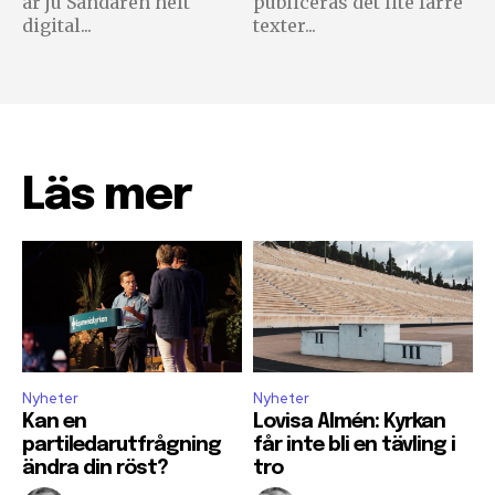
är ju Sändaren helt
publiceras det lite färre
digital...
texter...
Läs mer
Nyheter
Nyheter
Kan en
Lovisa Almén: Kyrkan
partiledarutfrågning
får inte bli en tävling i
ändra din röst?
tro