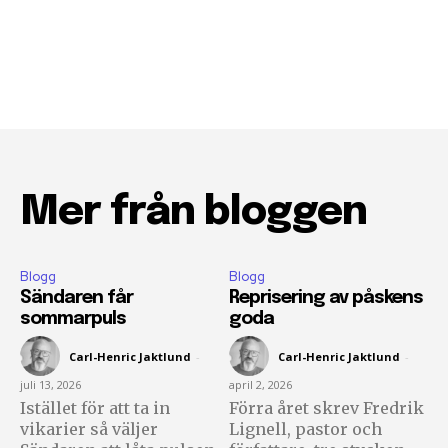
Mer från bloggen
Blogg
Blogg
Sändaren får
Reprisering av påskens
sommarpuls
goda
Följ Sändarens nyhetsbrev och
Carl-Henric Jaktlund
-
Carl-Henric Jaktlund
-
bli uppdaterad på det senaste
juli 13, 2026
april 2, 2026
För att prenumerera: Ange din e-postadress och klicka på
Istället för att ta in
Förra året skrev Fredrik
prenumerationsknappen. Oroa dig inte, vi respekterar din
vikarier så väljer
Lignell, pastor och
integritet och kommer inte att skicka skräppost till din