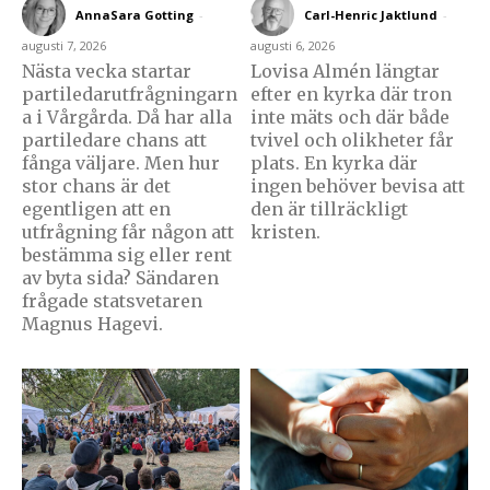
AnnaSara Gotting
-
Carl-Henric Jaktlund
-
augusti 7, 2026
augusti 6, 2026
Nästa vecka startar
Lovisa Almén längtar
partiledarutfrågningarn
efter en kyrka där tron
a i Vårgårda. Då har alla
inte mäts och där både
partiledare chans att
tvivel och olikheter får
fånga väljare. Men hur
plats. En kyrka där
stor chans är det
ingen behöver bevisa att
egentligen att en
den är tillräckligt
utfrågning får någon att
kristen.
bestämma sig eller rent
av byta sida? Sändaren
frågade statsvetaren
Magnus Hagevi.