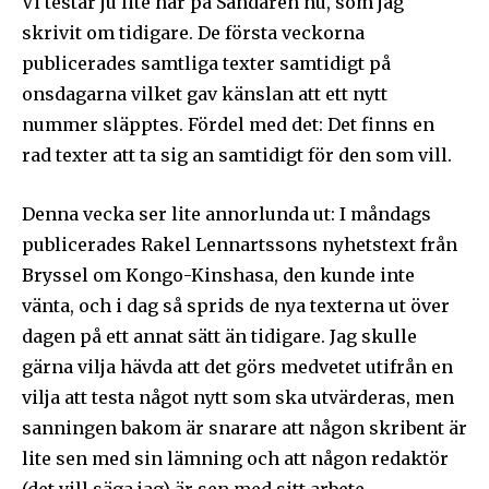
Vi testar ju lite här på Sändaren nu, som jag
skrivit om tidigare. De första veckorna
publicerades samtliga texter samtidigt på
onsdagarna vilket gav känslan att ett nytt
nummer släpptes. Fördel med det: Det finns en
rad texter att ta sig an samtidigt för den som vill.
Denna vecka ser lite annorlunda ut: I måndags
publicerades Rakel Lennartssons nyhetstext från
Bryssel om Kongo-Kinshasa, den kunde inte
vänta, och i dag så sprids de nya texterna ut över
dagen på ett annat sätt än tidigare. Jag skulle
gärna vilja hävda att det görs medvetet utifrån en
vilja att testa något nytt som ska utvärderas, men
sanningen bakom är snarare att någon skribent är
lite sen med sin lämning och att någon redaktör
(det vill säga jag) är sen med sitt arbete.