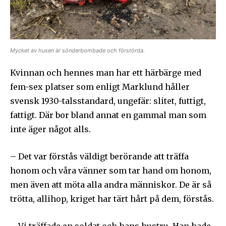
prenumerationsknappen. Oroa dig inte, vi respekterar din
integritet och kommer inte att skicka skräppost till din
inkorg.
Prenumerera på Sändarens nyhetsbrev.
Mycket av husen är sönderbombade och förstörda.
Kvinnan och hennes man har ett härbärge med
fem-sex platser som enligt Marklund håller
svensk 1930-talsstandard, ungefär: slitet, futtigt,
Jag godkänner integritetspolicyn
fattigt. Där bor bland annat en gammal man som
inte äger något alls.
– Det var förstås väldigt berörande att träffa
honom och våra vänner som tar hand om honom,
Ladda ner som PDF
men även att möta alla andra människor. De är så
trötta, allihop, kriget har tärt hårt på dem, förstås.