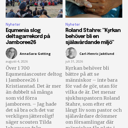
Nyheter
Nyheter
Equmenia slog
Roland Stahre: ”Kyrkan
deltagarrekord på
behöver bli en
Jamboree26
själavårdande miljö”
AnnaSara Gotting
-
Carl-Henric Jaktlund
-
augusti 4, 2026
juli 31, 2026
Över 1 700
Kyrkan behöver bli
Equmeniascouter deltog
bättre på att se
i Jamboree26 i
människor – inte bara
Kristianstad. Det är mer
för vad de gör, utan för
än dubbelt så många
vilka de är. Det menar
som vid förra
sjukhuspastorn Roland
jamboreen. – Jag hade
Stahre, som efter ett
det så bra och det var
långt liv som pastor och
verkligen jätteroligt!
själavårdare drömmer
säger scouten Tilda
om församlingar där