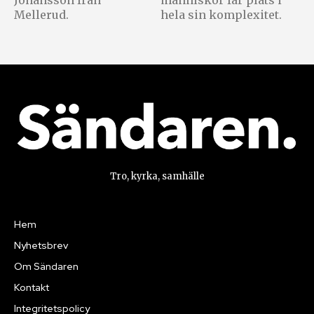
Johansson från
människor får plats i
Mellerud.
hela sin komplexitet.
Tro, kyrka, samhälle
Hem
Nyhetsbrev
Om Sändaren
Kontakt
Integritetspolicy