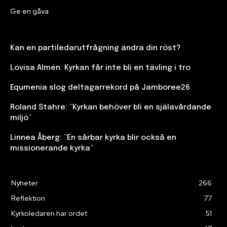
Ge en gåva
Kan en partiledarutfrågning ändra din röst?
Lovisa Almén: Kyrkan får inte bli en tävling i tro
Equmenia slog deltagarrekord på Jamboree26
Roland Stahre: ”Kyrkan behöver bli en själavårdande
miljö”
Linnea Åberg: ”En sårbar kyrka blir också en
missionerande kyrka”
Nyheter
266
Reflektion
77
Kyrkoledaren har ordet
51