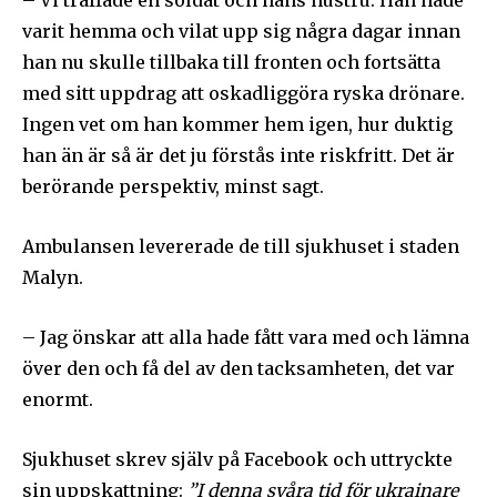
– Vi träffade en soldat och hans hustru. Han hade
varit hemma och vilat upp sig några dagar innan
han nu skulle tillbaka till fronten och fortsätta
med sitt uppdrag att oskadliggöra ryska drönare.
Ingen vet om han kommer hem igen, hur duktig
han än är så är det ju förstås inte riskfritt. Det är
berörande perspektiv, minst sagt.
Ambulansen levererade de till sjukhuset i staden
Malyn.
– Jag önskar att alla hade fått vara med och lämna
över den och få del av den tacksamheten, det var
enormt.
Sjukhuset skrev själv på Facebook och uttryckte
sin uppskattning:
”I denna svåra tid för ukrainare