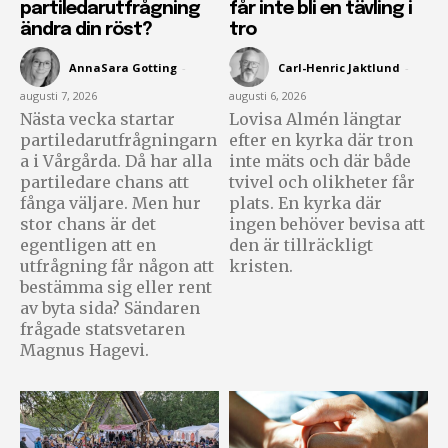
partiledarutfrågning
får inte bli en tävling i
ändra din röst?
tro
AnnaSara Gotting
-
Carl-Henric Jaktlund
-
augusti 7, 2026
augusti 6, 2026
Nästa vecka startar
Lovisa Almén längtar
partiledarutfrågningarn
efter en kyrka där tron
a i Vårgårda. Då har alla
inte mäts och där både
partiledare chans att
tvivel och olikheter får
fånga väljare. Men hur
plats. En kyrka där
stor chans är det
ingen behöver bevisa att
egentligen att en
den är tillräckligt
utfrågning får någon att
kristen.
bestämma sig eller rent
av byta sida? Sändaren
frågade statsvetaren
Magnus Hagevi.