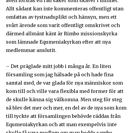
även förstås en rad saker som skaver i minnet.
Allt sådant kan inte kommenteras offentligt utan
omfattas av tystnadsplikt och hänsyn, men ett
svårt ärende som varit offentligt omskrivet och
därmed allmänt känt är Rimbo missionskyrka
som lämnade Equmeniakyrkan efter att nya
medlemmar anslutit.
– Det präglade mitt jobb i många år. En liten
församling som jag hälsade på och hade fina
samtal med, de var glada för nya människor som
kom till och ville vara flexibla med former för att
de skulle känna sig välkomna. Men steg för steg
så blev det mer och mer, en del av de nya som kom
till tyckte att församlingen behövde räddas från
Equmeniakyrkan och att man exempelvis inte
skulle få vara medlem om man bodde sambo.