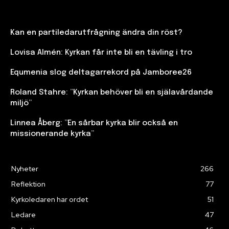
Kan en partiledarutfrågning ändra din röst?
Lovisa Almén: Kyrkan får inte bli en tävling i tro
Equmenia slog deltagarrekord på Jamboree26
Roland Stahre: ”Kyrkan behöver bli en själavårdande
miljö”
Linnea Åberg: ”En sårbar kyrka blir också en
missionerande kyrka”
Nyheter
266
Reflektion
77
Kyrkoledaren har ordet
51
Ledare
47