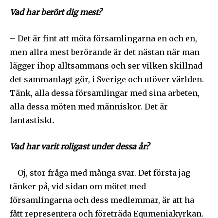
Vad har berört dig mest?
– Det är fint att möta församlingarna en och en,
men allra mest berörande är det nästan när man
lägger ihop alltsammans och ser vilken skillnad
det sammanlagt gör, i Sverige och utöver världen.
Tänk, alla dessa församlingar med sina arbeten,
alla dessa möten med människor. Det är
fantastiskt.
Vad har varit roligast under dessa år?
Följ Sändarens nyhetsbrev och
– Oj, stor fråga med många svar. Det första jag
bli uppdaterad på det senaste
tänker på, vid sidan om mötet med
församlingarna och dess medlemmar, är att ha
För att prenumerera: Ange din e-postadress och klicka på
prenumerationsknappen. Oroa dig inte, vi respekterar din
fått representera och företräda Equmeniakyrkan.