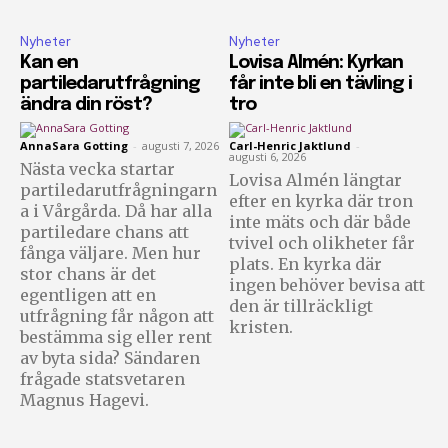
Nyheter
Nyheter
Kan en
Lovisa Almén: Kyrkan
partiledarutfrågning
får inte bli en tävling i
ändra din röst?
tro
AnnaSara Gotting
-
augusti 7, 2026
Carl-Henric Jaktlund
-
augusti 6, 2026
Nästa vecka startar
Lovisa Almén längtar
partiledarutfrågningarn
efter en kyrka där tron
a i Vårgårda. Då har alla
inte mäts och där både
partiledare chans att
tvivel och olikheter får
fånga väljare. Men hur
plats. En kyrka där
stor chans är det
ingen behöver bevisa att
egentligen att en
den är tillräckligt
utfrågning får någon att
kristen.
bestämma sig eller rent
av byta sida? Sändaren
frågade statsvetaren
Magnus Hagevi.