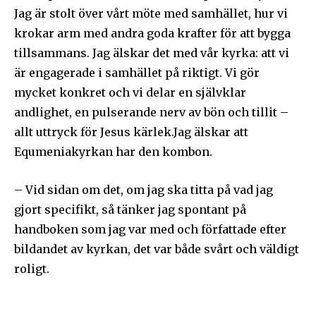
integritet och kommer inte att skicka skräppost till din
Jag är stolt över vårt möte med samhället, hur vi
inkorg.
krokar arm med andra goda krafter för att bygga
tillsammans. Jag älskar det med vår kyrka: att vi
Prenumerera på Sändarens nyhetsbrev.
är engagerade i samhället på riktigt. Vi gör
mycket konkret och vi delar en självklar
andlighet, en pulserande nerv av bön och tillit –
allt uttryck för Jesus kärlek.Jag älskar att
Jag godkänner integritetspolicyn
Equmeniakyrkan har den kombon.
– Vid sidan om det, om jag ska titta på vad jag
gjort specifikt, så tänker jag spontant på
handboken som jag var med och författade efter
Ladda ner som PDF
bildandet av kyrkan, det var både svårt och väldigt
roligt.