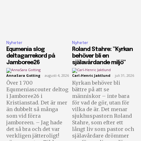
Nyheter
Nyheter
Equmenia slog
Roland Stahre: ”Kyrkan
deltagarrekord på
behöver bli en
Jamboree26
själavårdande miljö”
AnnaSara Gotting
-
augusti 4, 2026
Carl-Henric Jaktlund
-
juli 31, 2026
Över 1 700
Kyrkan behöver bli
Equmeniascouter deltog
bättre på att se
i Jamboree26 i
människor – inte bara
Kristianstad. Det är mer
för vad de gör, utan för
än dubbelt så många
vilka de är. Det menar
som vid förra
sjukhuspastorn Roland
jamboreen. – Jag hade
Stahre, som efter ett
det så bra och det var
långt liv som pastor och
verkligen jätteroligt!
själavårdare drömmer