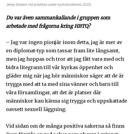
Jenny Dobers vid predikan under kyrkokonferens 2025.
Du var även sammankallande i gruppen som
arbetade med frågorna kring HBTQ?
– Jag var ingen pionjär inom detta, jag är mer av
en diplomat-typ som tassar fram lite långsamt,
men jag hoppas och tror att jag fått vara med och
bidra litegrann till vår kyrkas öppenhet och
gläder mig när jag hör människor säger att de är
trygga med att ta med sina vänner och barn till
våra församlingar, att det är platser där
människor kan känna sig trygga och uppskattade
oavsett sexuell läggning.
Vid sidan om de många positiva sakerna så finns