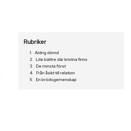
Rubriker
m
Aldrig dömd
Lite bättre där kristna finns
De minsta först
m
Från åsikt till relation
En brödsgemenskap