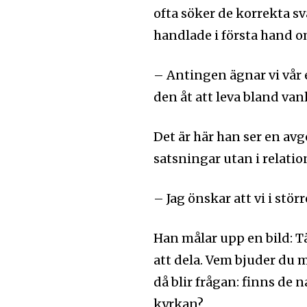
ofta söker de korrekta sv
handlade i första hand o
– Antingen ägnar vi vår e
den åt att leva bland va
Det är här han ser en avg
satsningar utan i relatio
– Jag önskar att vi i stör
Han målar upp en bild: Tä
att dela. Vem bjuder du m
då blir frågan: finns de
kyrkan?