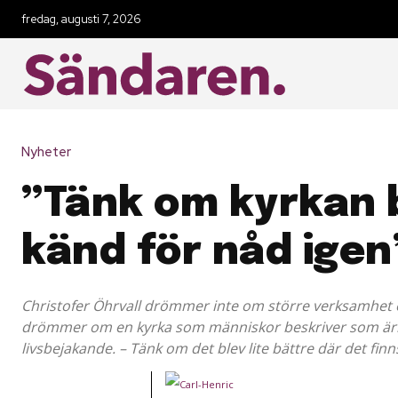
fredag, augusti 7, 2026
Nyheter
”Tänk om kyrkan 
känd för nåd igen
Christofer Öhrvall drömmer inte om större verksamhet el
drömmer om en kyrka som människor beskriver som ärl
livsbejakande. – Tänk om det blev lite bättre där det finn