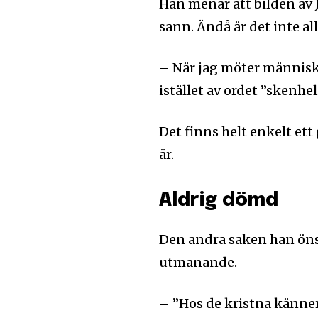
Han menar att bilden av J
sann. Ändå är det inte al
– När jag möter människo
istället av ordet ”skenhel
Det finns helt enkelt ett
är.
Aldrig dömd
Den andra saken han öns
utmanande.
– ”Hos de kristna känner