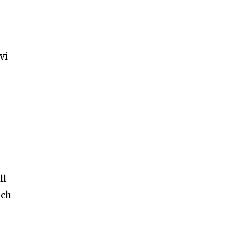
vi
ll
och