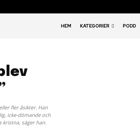
HEM
KATEGORIER
PODD
blev
”
ler fler åsikter. Han
ig, icke-dömande och
s kristna, säger han.