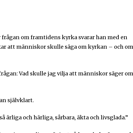
år frågan om framtidens kyrka svarar han med en
skar att människor skulle säga om kyrkan – och o
v frågan: Vad skulle jag vilja att människor säger o
an självklart.
å ärliga och härliga, sårbara, äkta och livsglada.”