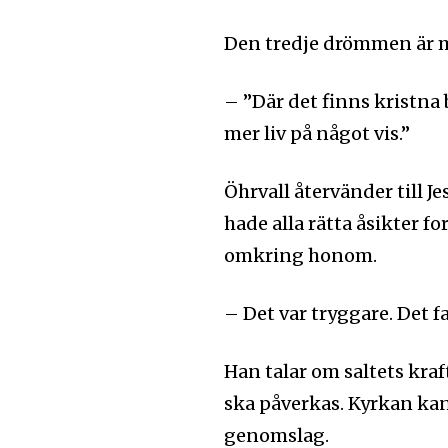
Den tredje drömmen är m
– ”Där det finns kristna bl
mer liv på något vis.”
Öhrvall återvänder till J
hade alla rätta åsikter fo
omkring honom.
– Det var tryggare. Det f
Han talar om saltets kra
ska påverkas. Kyrkan kan
genomslag.