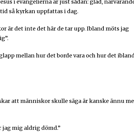
esus i evangelierna är just sådan: glad, närvarande
ltid så kyrkan uppfattas i dag.
r är det inte det här de tar upp. Ibland möts jag
ig”.
 glapp mellan hur det borde vara och hur det iblan
kar att människor skulle säga är kanske ännu me
 jag mig aldrig dömd.”