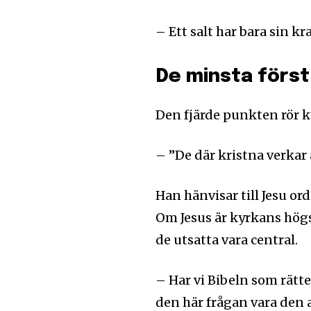
– Ett salt har bara sin kr
De minsta först
Den fjärde punkten rör k
– ”De där kristna verkar 
Han hänvisar till Jesu or
Om Jesus är kyrkans högs
de utsatta vara central.
– Har vi Bibeln som rätt
den här frågan vara den a