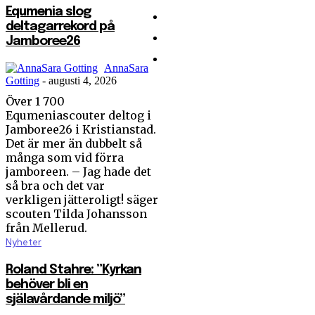
Equmenia slog
Kontakt
deltagarrekord på
Integritetspolicy
Jamboree26
Ge en gåva
AnnaSara
Gotting
-
augusti 4, 2026
Över 1 700
Kan en
Equmeniascouter deltog i
partiledarutfrågning
Jamboree26 i Kristianstad.
ändra din röst?
Det är mer än dubbelt så
många som vid förra
Lovisa Almén: Kyrkan får
jamboreen. – Jag hade det
inte bli en tävling i tro
så bra och det var
Equmenia slog
verkligen jätteroligt! säger
deltagarrekord på
scouten Tilda Johansson
från Mellerud.
Jamboree26
Nyheter
Roland Stahre: ”Kyrkan
behöver bli en
Roland Stahre: ”Kyrkan
själavårdande miljö”
behöver bli en
själavårdande miljö”
Linnea Åberg: ”En sårbar