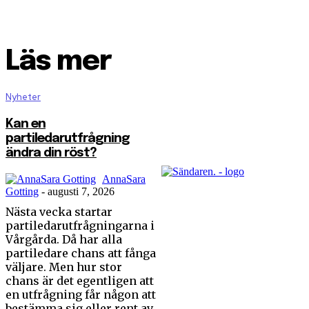
Läs mer
Nyheter
Kan en
partiledarutfrågning
ändra din röst?
AnnaSara
Gotting
-
augusti 7, 2026
Nästa vecka startar
partiledarutfrågningarna i
Vårgårda. Då har alla
partiledare chans att fånga
väljare. Men hur stor
chans är det egentligen att
en utfrågning får någon att
bestämma sig eller rent av