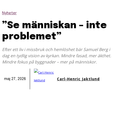
Nyheter
”Se människan – inte
problemet”
Efter ett liv i missbruk och hemlöshet bär Samuel Berg i
dag en tydlig vision av kyrkan. Mindre fasad, mer äkthet.
Mindre fokus på byggnader – mer på människor.
Carl-Henric Jaktlund
maj 27, 2026