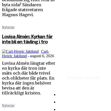
byta sida? Sändaren
frågade statsvetaren
Magnus Hagevi.
Nyheter
Lovisa Almén: Kyrkan får
inte bli en tävling i tro
Carl-
Henric Jaktlund
-
augusti 6, 2026
Lovisa Almén längtar efter
en kyrka där tron inte
mäts och där både tvivel
och olikheter får plats. En
Tro, kyrka, samhälle
kyrka där ingen behöver
bevisa att den är
tillräckligt kristen.
Hem
Nyhetsbrev
Nyheter
Om Sändaren