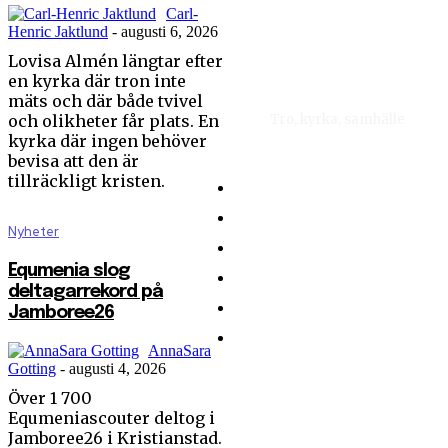
Carl-
Henric Jaktlund
-
augusti 6, 2026
Lovisa Almén längtar efter
en kyrka där tron inte
mäts och där både tvivel
och olikheter får plats. En
Tro, kyrka, samhälle
kyrka där ingen behöver
bevisa att den är
tillräckligt kristen.
Hem
Nyhetsbrev
Nyheter
Om Sändaren
Equmenia slog
Kontakt
deltagarrekord på
Integritetspolicy
Jamboree26
Ge en gåva
AnnaSara
Gotting
-
augusti 4, 2026
Över 1 700
Kan en
Equmeniascouter deltog i
partiledarutfrågning
Jamboree26 i Kristianstad.
ändra din röst?