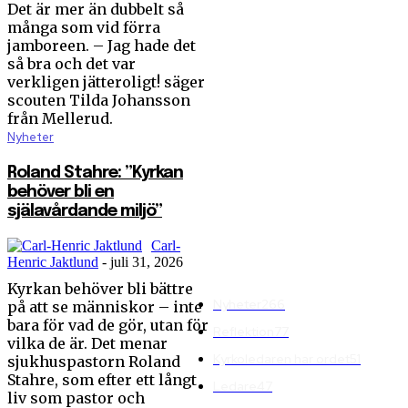
Det är mer än dubbelt så
många som vid förra
Lovisa Almén: Kyrkan får
jamboreen. – Jag hade det
inte bli en tävling i tro
så bra och det var
Equmenia slog
verkligen jätteroligt! säger
deltagarrekord på
scouten Tilda Johansson
från Mellerud.
Jamboree26
Nyheter
Roland Stahre: ”Kyrkan
behöver bli en
Roland Stahre: ”Kyrkan
själavårdande miljö”
behöver bli en
själavårdande miljö”
Linnea Åberg: ”En sårbar
kyrka blir också en
Carl-
missionerande kyrka”
Henric Jaktlund
-
juli 31, 2026
Kyrkan behöver bli bättre
Nyheter
266
på att se människor – inte
bara för vad de gör, utan för
Reflektion
77
vilka de är. Det menar
Kyrkoledaren har ordet
51
sjukhuspastorn Roland
Stahre, som efter ett långt
Ledare
47
liv som pastor och