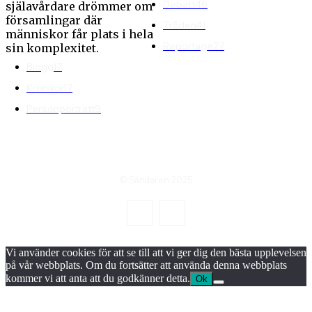
Debatt
46
själavårdare drömmer om
församlingar där
Tråden
41
människor får plats i hela
Reportage
27
sin komplexitet.
Blogg
17
Krönikor
17
Personporträtt
9
© Sändaren 2025
Vi använder cookies för att se till att vi ger dig den bästa upplevelsen
på vår webbplats. Om du fortsätter att använda denna webbplats
kommer vi att anta att du godkänner detta.
Ok