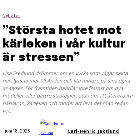
Nyheter
”Största hotet mot
kärleken i vår kultur
är stressen”
Lisa Fredlund drömmer om en kyrka som vågar sakta
ner, lyssna mer till Anden och lita mindre på sina egna
analyser. För framtiden handlar inte främst om nya
modeller eller bättre strategier, utan om att återerövra
närvaron, kärleken och modet att leva det man redan
vet.
Carl-Henric Jaktlund
juni 18, 2026