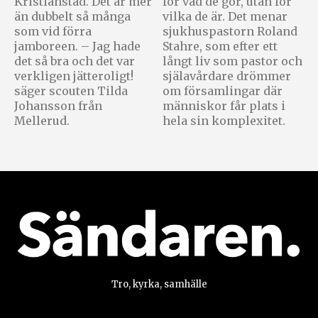
Kristianstad. Det är mer
för vad de gör, utan för
än dubbelt så många
vilka de är. Det menar
som vid förra
sjukhuspastorn Roland
jamboreen. – Jag hade
Stahre, som efter ett
det så bra och det var
långt liv som pastor och
verkligen jätteroligt!
själavårdare drömmer
säger scouten Tilda
om församlingar där
Johansson från
människor får plats i
Mellerud.
hela sin komplexitet.
Tro, kyrka, samhälle