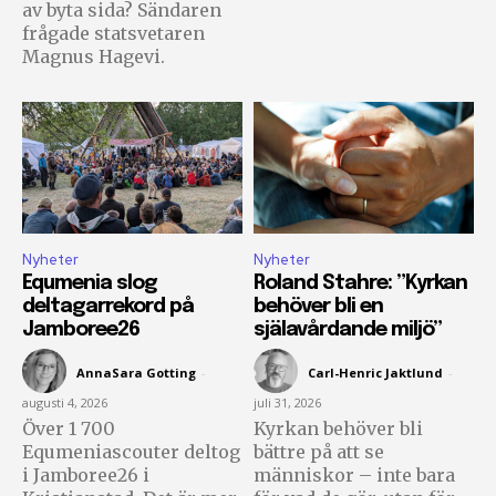
av byta sida? Sändaren
frågade statsvetaren
Magnus Hagevi.
Nyheter
Nyheter
Equmenia slog
Roland Stahre: ”Kyrkan
deltagarrekord på
behöver bli en
Jamboree26
själavårdande miljö”
AnnaSara Gotting
-
Carl-Henric Jaktlund
-
augusti 4, 2026
juli 31, 2026
Över 1 700
Kyrkan behöver bli
Equmeniascouter deltog
bättre på att se
i Jamboree26 i
människor – inte bara