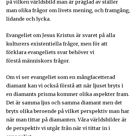
på vilken världsbild man är präglad av ställer
man olika frågor om livets mening, och framgång,
lidande och lycka.
Evangeliet om Jesus Kristus är svaret på alla
kulturers existentiella frågor, men för att
förklara evangeliets svar behöver vi
förstå människors frågor.
Följ Sändarens nyhetsbrev och
bli uppdaterad på det senaste
Om vi ser evangeliet som en mångfacetterad
För att prenumerera: Ange din e-postadress och klicka på
diamant kan vi också förstå att när ljuset bryts i
prenumerationsknappen. Oroa dig inte, vi respekterar din
en diamants prisma kommer olika aspekter fram.
integritet och kommer inte att skicka skräppost till din
Det är samma ljus och samma diamant men det
inkorg.
bryts olika beroende på vilket perspektiv man har
när man tittar på diamanten. Våra världsbilder är
Prenumerera på Sändarens nyhetsbrev.
de perspektiv vi utgår från när vi tittar in i