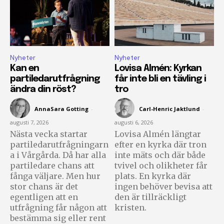
Nyheter
Nyheter
Kan en
Lovisa Almén: Kyrkan
partiledarutfrågning
får inte bli en tävling i
ändra din röst?
tro
AnnaSara Gotting
-
Carl-Henric Jaktlund
-
augusti 7, 2026
augusti 6, 2026
Nästa vecka startar
Lovisa Almén längtar
partiledarutfrågningarn
efter en kyrka där tron
a i Vårgårda. Då har alla
inte mäts och där både
partiledare chans att
tvivel och olikheter får
fånga väljare. Men hur
plats. En kyrka där
stor chans är det
ingen behöver bevisa att
egentligen att en
den är tillräckligt
utfrågning får någon att
kristen.
bestämma sig eller rent