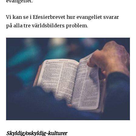
evangeliet.
Vi kan se i Efesierbrevet hur evangeliet svarar
Jag godkänner integritetspolicyn
på alla tre världsbilders problem.
Ladda ner som PDF
Skyldig/oskyldig-kulturer