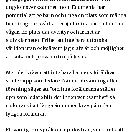
ungdomsverksamhet inom Equmenia har
potential att ge barn och unga en plats som många
hem idag har svårt att erbjuda sina barn, eller inte
vågar. En plats där äventyr och frihet är
självklarheter. Frihet att inte bara utforska
världen utan också vem jag själv är och möjlighet
att söka och pröva en tro på Jesus.
Men det kräver att inte bara barnens föräldrar
ställer upp som ledare. När en församling eller
Följ Sändarens nyhetsbrev och
förening säger att ”om inte föräldrarna ställer
bli uppdaterad på det senaste
upp som ledare blir det ingen verksamhet” så
För att prenumerera: Ange din e-postadress och klicka på
riskerar vi att lägga ännu mer krav på redan
prenumerationsknappen. Oroa dig inte, vi respekterar din
tyngda föräldrar.
integritet och kommer inte att skicka skräppost till din
inkorg.
Ett vanligt ordspråk om uppfostran, som trots att