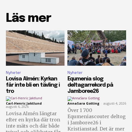
Läs mer
Nyheter
Nyheter
Lovisa Almén: Kyrkan
Equmenia slog
får inte bli en tävling i
deltagarrekord på
tro
Jamboree26
Carl-Henric Jaktlund
-
AnnaSara Gotting
-
augusti 4, 2026
augusti 6, 2026
Över 1 700
Lovisa Almén längtar
Equmeniascouter deltog
efter en kyrka där tron
i Jamboree26 i
inte mäts och där både
Kristianstad. Det är mer
tvivel och olikheter får