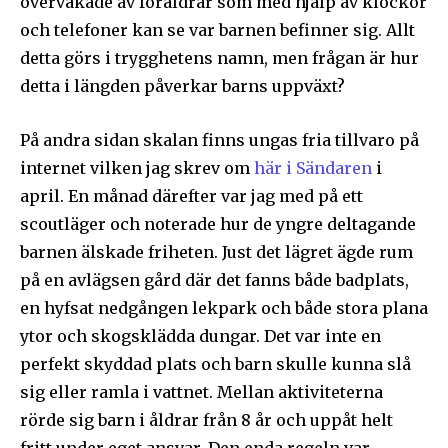
övervakade av föräldrar som med hjälp av klockor
och telefoner kan se var barnen befinner sig. Allt
detta görs i trygghetens namn, men frågan är hur
detta i längden påverkar barns uppväxt?
På andra sidan skalan finns ungas fria tillvaro på
internet vilken jag skrev om
här i Sändaren
i
april. En månad därefter var jag med på ett
scoutläger och noterade hur de yngre deltagande
barnen älskade friheten. Just det lägret ägde rum
på en avlägsen gård där det fanns både badplats,
en hyfsat nedgången lekpark och både stora plana
ytor och skogsklädda dungar. Det var inte en
perfekt skyddad plats och barn skulle kunna slå
sig eller ramla i vattnet. Mellan aktiviteterna
rörde sig barn i åldrar från 8 år och uppåt helt