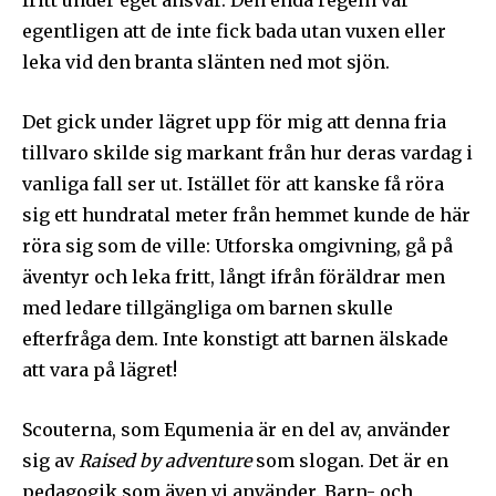
fritt under eget ansvar. Den enda regeln var
egentligen att de inte fick bada utan vuxen eller
leka vid den branta slänten ned mot sjön.
Det gick under lägret upp för mig att denna fria
tillvaro skilde sig markant från hur deras vardag i
vanliga fall ser ut. Istället för att kanske få röra
sig ett hundratal meter från hemmet kunde de här
röra sig som de ville: Utforska omgivning, gå på
äventyr och leka fritt, långt ifrån föräldrar men
med ledare tillgängliga om barnen skulle
efterfråga dem. Inte konstigt att barnen älskade
att vara på lägret!
Scouterna, som Equmenia är en del av, använder
sig av
Raised by adventure
som slogan. Det är en
pedagogik som även vi använder. Barn- och