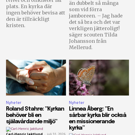
än dubbelt så många
plats. En kyrka där
som vid förra
ingen behöver bevisa att
jamboreen. – Jag hade
den är tillräckligt
det så bra och det var
kristen.
verkligen jätteroligt!
säger scouten Tilda
Johansson från
Mellerud.
Nyheter
Nyheter
Roland Stahre: ”Kyrkan
Linnea Åberg: ”En
behöver bli en
sårbar kyrka blir också
själavårdande miljö”
en missionerande
kyrka”
Carl-Henric Jaktlund
-
juli 31, 2026