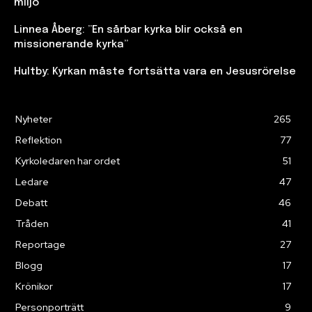
miljö”
Linnea Åberg: ”En sårbar kyrka blir också en
missionerande kyrka”
Hultby: Kyrkan måste fortsätta vara en Jesusrörelse
Nyheter
265
Reflektion
77
Kyrkoledaren har ordet
51
Ledare
47
Debatt
46
Tråden
41
Reportage
27
Blogg
17
Krönikor
17
Personporträtt
9