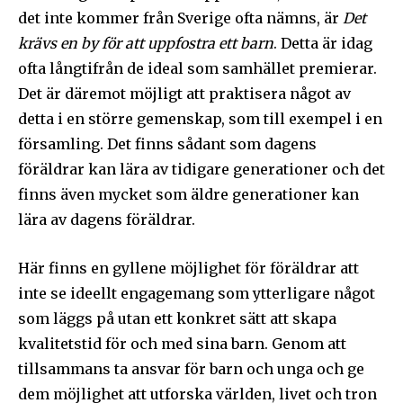
det inte kommer från Sverige ofta nämns, är
Det
Prenumerera på Sändarens nyhetsbrev.
krävs en by för att uppfostra ett barn
. Detta är idag
ofta långtifrån de ideal som samhället premierar.
Det är däremot möjligt att praktisera något av
detta i en större gemenskap, som till exempel i en
Jag godkänner integritetspolicyn
församling. Det finns sådant som dagens
föräldrar kan lära av tidigare generationer och det
finns även mycket som äldre generationer kan
lära av dagens föräldrar.
Ladda ner som PDF
Här finns en gyllene möjlighet för föräldrar att
inte se ideellt engagemang som ytterligare något
som läggs på utan ett konkret sätt att skapa
kvalitetstid för och med sina barn. Genom att
tillsammans ta ansvar för barn och unga och ge
dem möjlighet att utforska världen, livet och tron