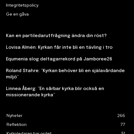
Integritetspolicy
Ge en gåva
Kan en partiledarutfrågning ändra din röst?
Lovisa Almén: Kyrkan får inte bli en tävling i tro
Equmenia slog deltagarrekord på Jamboree26
Roland Stahre: ”Kyrkan behöver bli en själavårdande
miljö”
Linnea Åberg: ”En sårbar kyrka blir också en
missionerande kyrka”
Nyheter
266
Reflektion
77
Kyrkoledaren har ordet
51