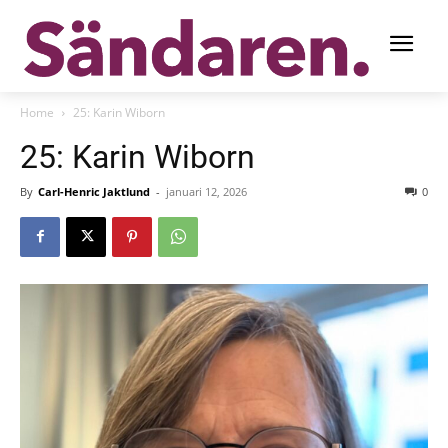
Home
25: Karin Wiborn
25: Karin Wiborn
By
Carl-Henric Jaktlund
-
januari 12, 2026
0