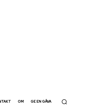
NTAKT
OM
GE EN GÅVA