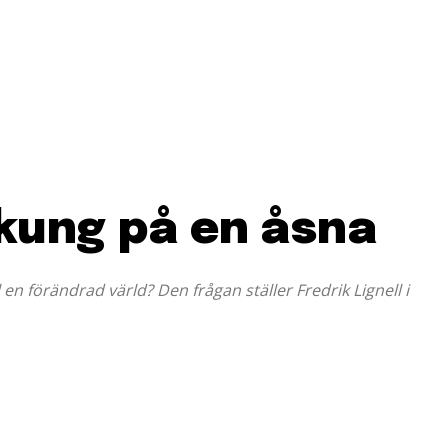
kung på en åsna
 en förändrad värld? Den frågan ställer Fredrik Lignell i