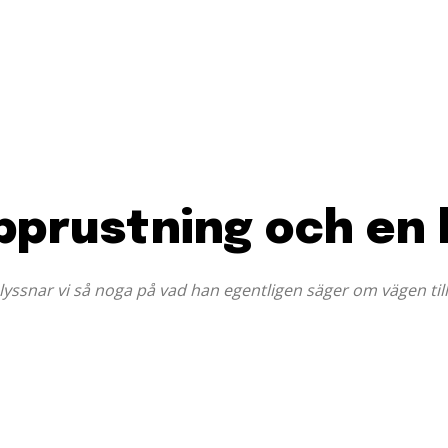
pprustning och en 
 lyssnar vi så noga på vad han egentligen säger om vägen till