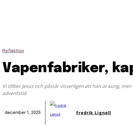
Reflektion
Vapenfabriker, ka
Vi tillber Jesus och påstår visserligen att han är kung, men
adventstid.
Fredrik Lignell
december 1, 2025